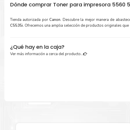
Dónde comprar Toner para impresora 5560 5
Tienda autorizada por
Canon
. Descubre la mejor manera de abastec
C5535i
. Ofrecemos una amplia selección de productos originales que
¿Qué hay en la caja?
Ver más información a cerca del producto...
Cartuchos de
Toner Canon GPR-55 Magenta
original y Guía de recicla
Más información:
Estamos autorizados por
Canon
.
Hacemos envíos al por mayor y
para empresas privadas, del estado y público en general.
Garantizamos el cumplimiento de su requerimiento de
Toner Canon 
Magenta
para su despacho.