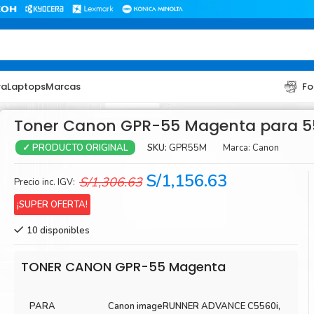
ra
Laptops
Marcas
Fo
Toner Canon GPR-55 Magenta para 5
SKU:
GPR55M
Marca:
Canon
✓ PRODUCTO ORIGINAL
El
El
S/
1,156.63
S/
1,306.63
Precio inc. IGV:
precio
precio
¡SUPER OFERTA!
original
actual
10 disponibles
era:
es:
TONER
TONER
S/1,306.63.
S/1,156.63.
Toner Hp
Toner Br
TONER CANON GPR-55 Magenta
Toner Xerox
Toner S
PARA
Canon imageRUNNER ADVANCE C5560i,
Toner Lexmark
Toner Ri