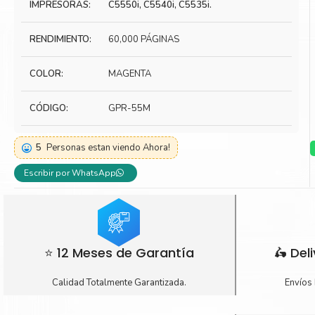
IMPRESORAS:
C5550i, C5540i, C5535i.
Toner Kyocera
Toner Ko
RENDIMIENTO:
60,000 PÁGINAS
Toner Canon
Toner S
COLOR:
MAGENTA
CÓDIGO:
GPR-55M
5
Personas estan viendo Ahora!
Escribir por WhatsApp
⭐ 12 Meses de Garantía
🛵 Del
Calidad Totalmente Garantizada.
Envíos 