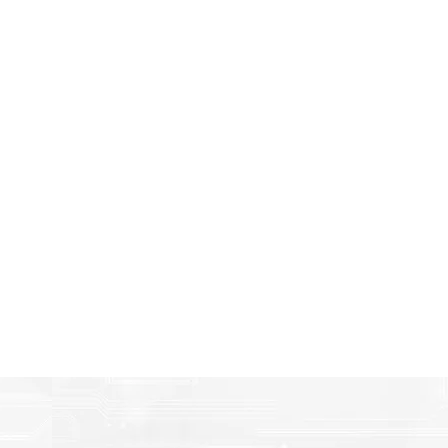
Amigables con el Medio Ambient
n
Al elegir Cartuchos Originales Epson, usted está participa
economía circular.