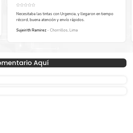
Necesitaba las tintas con Urgencia, y llegaron en tiempo
récord, buena atención y envío rápidos.
Sujeirith Ramirez
Chorrillos, Lima
Hecho para ser fácil de usar
omentario Aquí
n
Simple y fácil de usar. Nuestros cartuchos e impresoras
hechos para facilitar la carga, la impresión y los result