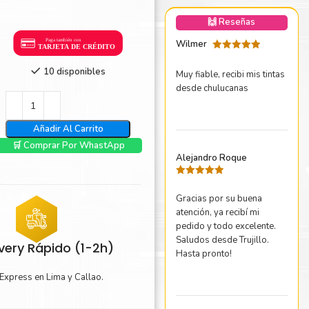
nica Minolta
🙌 Reseñas
harp
Wilmer
Valorado
con
5
de 5
10 disponibles
Muy fiable, recibi mis tintas
desde chulucanas
Añadir Al Carrito
🛒 Comprar Por WhastApp
Alejandro Roque
Valorado
con
5
de 5
Gracias por su buena
atención, ya recibí mi
pedido y todo excelente.
Saludos desde Trujillo.
ivery Rápido (1-2h)
Hasta pronto!
Express en Lima y Callao.