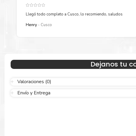
Llegó todo completo a Cusco, lo recomiendo, saludos
Henry
Cusco
Hecho para ser confiable
Dejanos tu c
Confíe en el rendimiento uniforme de
Canon
, tanto si imprime e
blanco y negro como en color. Descubra más
Aquí
.
Valoraciones (0)
Envío y Entrega