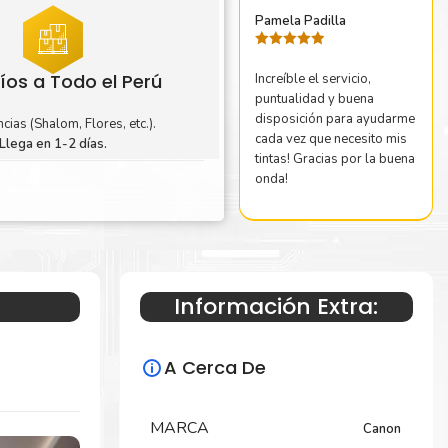
Pamela Padilla
Valorado
con
5
de 5
íos a Todo el Perú
Increíble el servicio,
puntualidad y buena
disposición para ayudarme
cias (Shalom, Flores, etc.).
cada vez que necesito mis
Llega en 1-2 días.
tintas! Gracias por la buena
onda!
Información Extra:
A Cerca De
MARCA
Canon