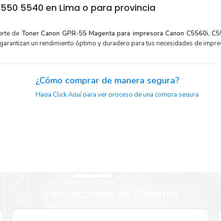
550 5540 en Lima o para provincia
erte de
Toner Canon GPR-55 Magenta para impresora Canon C5560i, C55
 garantizan un rendimiento óptimo y duradero para tus necesidades de impre
¿Cómo comprar de manera segura?
Haga Click Aquí para ver proceso de una compra segura
je.
 menor
Sustituya sus cartuchos de
Toner Canon GPR-55 Magenta
ráp
la extracción automática de sellado y el embalaje fácil de abrir
GPR-55
a imprimir enseguida.
Valoraciones de Clientes