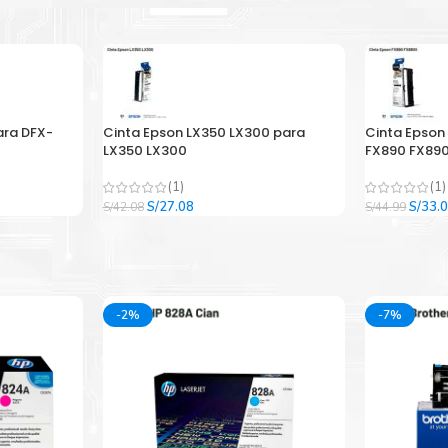
ara DFX-
Cinta Epson LX350 LX300 para
Cinta Epson
LX350 LX300
FX890 FX890
(1)
(1)
El
El
El
S/
27.08
S/
33.
S/
42.08
S/
44.99
precio
precio
precio
original
actual
origina
era:
es:
era:
.
S/42.08.
S/27.08.
S/44.9
-2%
-7%