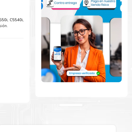
50i, C5540i,
sión.
idamente con
 para comenzar