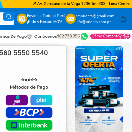
📍
Av. Garcilaso de la Vega 1236, Int. 303 - Lima Centro
Envíos a Todo el Perú
emprionts@gmail.com
¡Pide y Recibe HOY!
info@prionts.com.pe
962 778 356
¿Cómo Comprar?
rmas De Pago
Conócenos
560 5550 5540
⭐⭐⭐⭐⭐
Métodos de Pago
other
amsung
coh