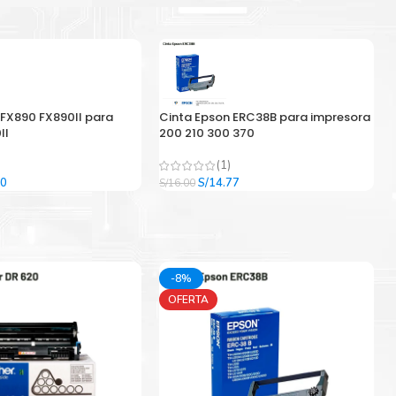
 FX890 FX890II para
Cinta Epson ERC38B para impresora
II
200 210 300 370
(1)
El
El
El
00
S/
14.77
S/
16.00
precio
precio
precio
l
actual
original
actual
es:
era:
es:
9.
S/33.00.
S/16.00.
S/14.77.
-8%
OFERTA