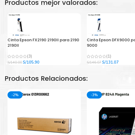
Productos mejor valorados:
Cinta Epson FX2190 2190II para 2190
Cinta Epson DFX9000 p
2190II
9000
(3)
(1)
El
El
El
El
S/
105.90
S/
131.07
S/
140.00
S/
146.07
precio
precio
precio
precio
original
actual
original
actual
Productos Relacionados:
era:
es:
era:
es:
S/140.00.
S/105.90.
S/146.07.
S/131.07
-2%
-3%