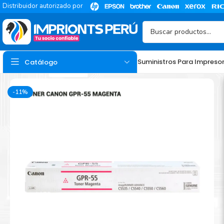
Distribuidor autorizado por
Suministros Para Impreso
Catálogo
-11%
TINTA
Tinta Hp
Tinta Epson
Tinta Canon