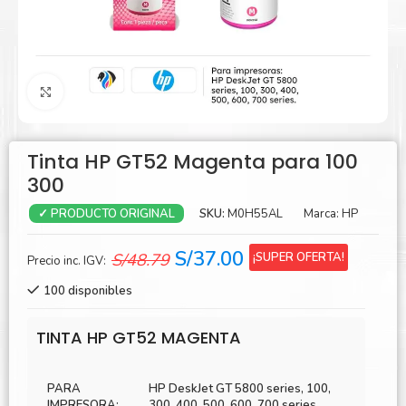
Agrandar
Tinta HP GT52 Magenta para 100
300
SKU:
M0H55AL
Marca:
HP
✓ PRODUCTO ORIGINAL
El
El
S/
37.00
¡SUPER OFERTA!
S/
48.79
Precio inc. IGV:
precio
precio
100 disponibles
original
actual
era:
es:
TINTA HP GT52 MAGENTA
S/48.79.
S/37.00.
PARA
HP DeskJet GT 5800 series, 100,
IMPRESORA:
300, 400, 500, 600, 700 series.