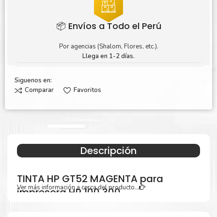
📦 Envíos a Todo el Perú
Por agencias (Shalom, Flores, etc.).
Llega en 1-2 días.
Siguenos en:
Comparar
Favoritos
Descripción
TINTA HP GT52 MAGENTA para
Ver más información a cerca del producto...
impresora HP 100 300