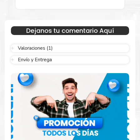
menor para empresas privadas, del estado y público en
general.
Garantizamos el cumplimiento de su requerimiento de
TINTA HP
GT52 MAGENTA
para su despacho.
Dejanos tu comentario Aquí
Sustituya sus cartuchos de
TINTA HP GT52 MAGENTA
rápidamente con la extracción automática de sellado y el
embalaje fácil de abrir para comenzar a imprimir enseguida.
Valoraciones (1)
Envío y Entrega
Resultados que sorprenden
Confíe en el rendimiento uniforme de
Hp
. Descubra
cómo saber si un cartucho es original o no
Aquí
.