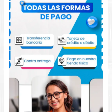
Comprar TINTA HP GT52 MAGENTA para
impresora HP 100 300
Aprovecha nuestra experiencia y atención para adquirir tus
productos. Tenemos promociones todos los días. Escríbenos o
visítanos hoy para encontrar la solución perfecta para tu
impresora
HP
, como la
TINTA HP GT52 MAGENTA para
impresoras 5800 series, 100, 300, 400, 500, 600, 700 series.
Dónde comprar TINTA para impresora HP
100 300 en Lima o para provincia
Tienda autorizada por
HP
. Descubre la mejor manera de