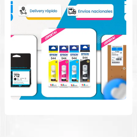
Reduzca el consumo de energía
Consuma un 21 % menos de energía en promedio en
comparación con la generación anterior.
Calidad en la que puede confiar
Resultados de precisión, página tras página, para
mantener su empresa funcionando perfectamente.
Amigables con el Medio Ambiente
Al elegir Cartuchos Originales
HP
, usted está
participando en la economía circular.