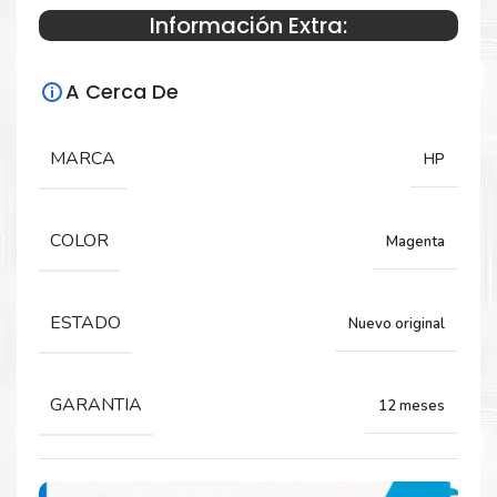
Información Extra:
Especificaciones Técnicas
A Cerca De
Para impresoras:
TINTA para impresora HP DeskJet GT 5800
MARCA
HP
series, 100, 300, 400, 500, 600, 700 series.
COLOR
Magenta
Rendimiento:
8,000 páginas
ESTADO
Nuevo original
GARANTIA
12 meses