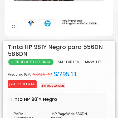
Agrandar
Tinta HP 981Y Negro para 556DN
586DN
SKU:
L0R16A
Marca:
HP
✓ PRODUCTO ORIGINAL
El
El
S/
795.11
S/
845.11
Precio inc. IGV:
precio
precio
¡SUPER OFERTA!
Sin existencias
original
actual
era:
es:
Tinta HP 981Y Negro
S/845.11.
S/795.11.
PARA
HP PageWide 556DN,