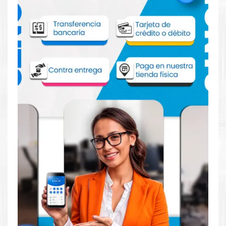
Comprar Tinta HP 981Y Negro para
impresora HP 556DN 586DN
Aprovecha nuestra experiencia y atención para adquirir tus
productos. Tenemos promociones todos los dias. Escríbenos o
visítanos hoy para encontrar la solución perfecta para tu
impresora
HP
, como la
Tinta HP 981Y Negro para impresora
556DN 586DN
.
Dónde comprar Tinta para impresora HP
556DN 586DN en Lima o para provincia
Tienda autorizada por
HP
. Descubre la mejor manera de
abastecerte de
Tinta HP 981Y Negro para impresora HP
556DN 586DN
. Ofrecemos una amplia selección de productos
originales que garantizan un rendimiento óptimo y duradero
para tus necesidades de impresión.