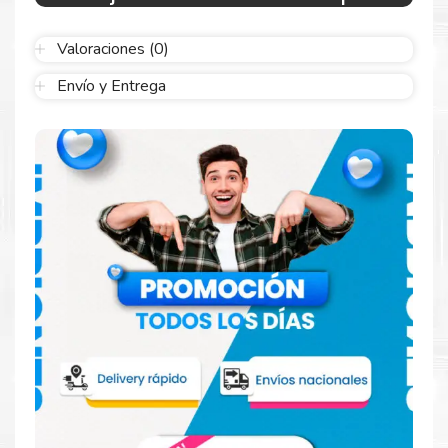
abrir para comenzar a imprimir enseguida.
Valoraciones (0)
Envío y Entrega
Resultados que sorprenden
Confíe en el rendimiento uniforme de
Hp
. Descubra
cómo saber si un cartucho es original o no
Aquí
.
Reduzca el consumo de energía
Consuma un 21 % menos de energía en promedio en
comparación con la generación anterior.