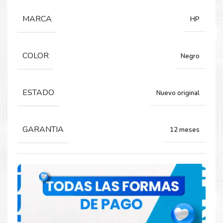
Tinta para impresora HP PageWide 556DN,
MARCA
HP
586DN.
COLOR
Negro
Rendimiento:
20,000 Páginas.
ESTADO
Nuevo original
GARANTIA
12 meses