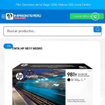
📍
Av. Garcilaso de la Vega 1236, Interior 303, Lima Centro
Llamar Ahora
-6%