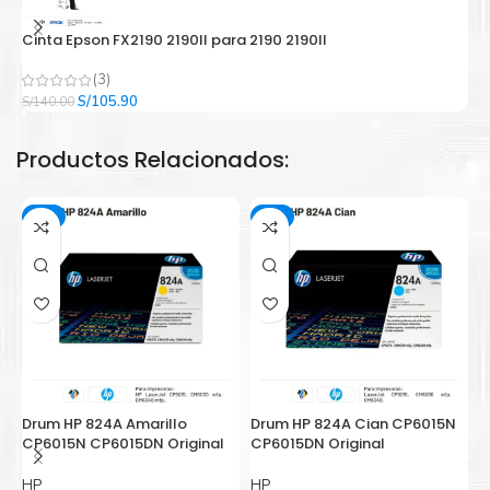
Cinta Epson FX2190 2190II para 2190 2190II
C
(3)
El
El
S/
105.90
S/
140.00
S/
precio
precio
original
actual
Productos Relacionados:
era:
es:
S/140.00.
S/105.90.
-3%
-3%
Drum HP 824A Amarillo
Drum HP 824A Cian CP6015N
C
CP6015N CP6015DN Original
CP6015DN Original
p
HP
HP
E