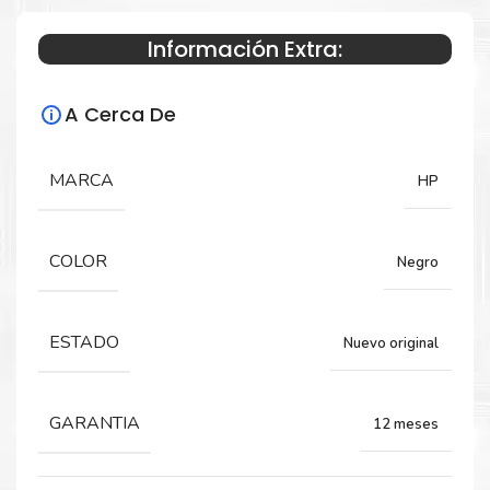
Información Extra:
Especificaciones Técnicas
A Cerca De
Para impresoras:
HP OfficeJet Pro 9010, 9016, 9018, 9020.
MARCA
HP
Rendimiento:
COLOR
Negro
2,000 páginas
ESTADO
Nuevo original
GARANTIA
12 meses