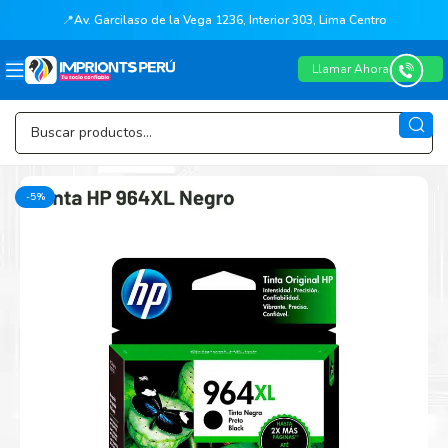
📍
Av. Garcilaso de la Vega 1236, Interior 303, Lima Centro
Llamar Ahora
-5%