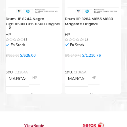
Drum HP 824A Negro
Drum HP 828A M855 M880
D
CP6015DN CP6015XH Original
Magenta Original
5
HP
HP
B
(1)
(1)
En Stock
En Stock
El
El
El
El
S/
625.00
S/
1,210.76
S/
655.00
S/
1,240.76
S/
precio
precio
precio
precio
Añadir Al Carrito
Añadir Al Carrito
original
actual
original
actual
era:
es:
era:
es:
SKU:
CB384A
SKU:
CF365A
S
S/655.00.
S/625.00.
S/1,240.76.
S/1,210.76.
HP
HP
MARCA
MARCA
Negro
Magenta
COLOR
COLOR
Nuevo original
Nuevo original
ESTADO
ESTADO