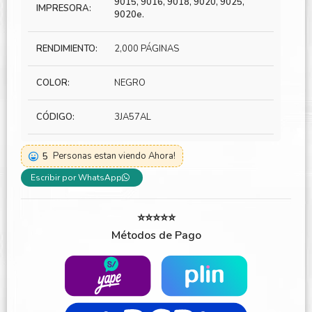
9015, 9016, 9018, 9020, 9025,
IMPRESORA:
9020e.
RENDIMIENTO:
2,000 PÁGINAS
COLOR:
NEGRO
CÓDIGO:
3JA57AL
5
Personas estan viendo Ahora!
Escribir por WhatsApp
⭐⭐⭐⭐⭐
Métodos de Pago