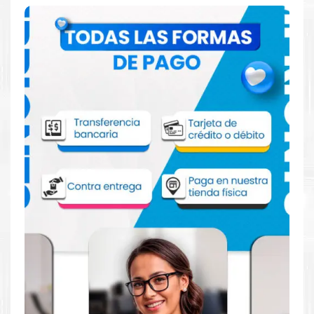
Comprar Tinta HP 964XL Negro para
impresoras 9010 9016 9018 9020
Aprovecha nuestra experiencia y atención para adquirir tus
productos. Tenemos promociones todos los dias. Escríbenos o
visítanos hoy para encontrar la solución perfecta para tu
impresora
HP
, como la
Tinta HP 964XL Negro para impresoras
9010 9016 9018 9020
.
Dónde comprar Tinta para impresoras
9010 9016 9018 9020 en Lima o para
provincia