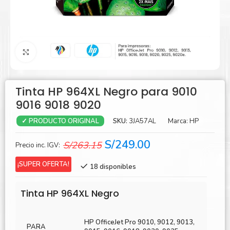
Agrandar
Tinta HP 964XL Negro para 9010
9016 9018 9020
SKU:
3JA57AL
Marca:
HP
✓ PRODUCTO ORIGINAL
El
El
S/
249.00
S/
263.15
Precio inc. IGV:
precio
precio
¡SUPER OFERTA!
18 disponibles
original
actual
era:
es:
Tinta HP 964XL Negro
S/263.15.
S/249.00.
HP OfficeJet Pro 9010, 9012, 9013,
PARA