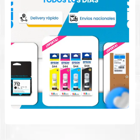
Reduzca el consumo de energía
Consuma un 21 % menos de energía en promedio en
comparación con la generación anterior.
Calidad en la que puede confiar
Resultados de precisión, página tras página, para
mantener su empresa funcionando perfectamente.
Amigables con el Medio Ambiente
Al elegir Cartuchos Originales
HP
, usted está
participando en la economía circular.