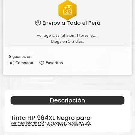
📦 Envíos a Todo el Perú
Por agencias (Shalom, Flores, etc.).
Llega en 1-2 días.
Siguenos en:
Comparar
Favoritos
Descripción
Tinta HP 964XL Negro para
Ver más información a cerca del producto...
impresoras 910 916 918 920