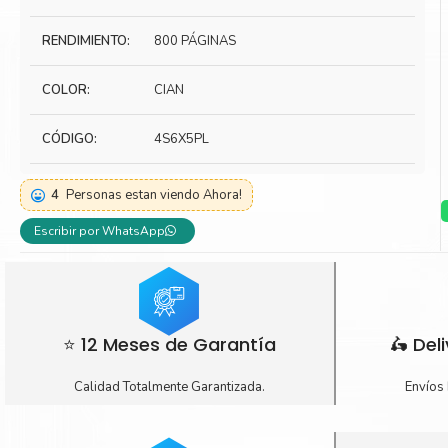
Toner Kyocera
Toner Ko
RENDIMIENTO:
800 PÁGINAS
Toner Canon
Toner S
COLOR:
CIAN
CÓDIGO:
4S6X5PL
4
Personas estan viendo Ahora!
Escribir por WhatsApp
⭐ 12 Meses de Garantía
🛵 Del
Calidad Totalmente Garantizada.
Envíos 