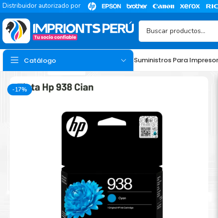
Distribuidor autorizado por
Suministros Para Impreso
Catálogo
-17%
TINTA
Tinta Hp
Tinta Epson
Tinta Canon