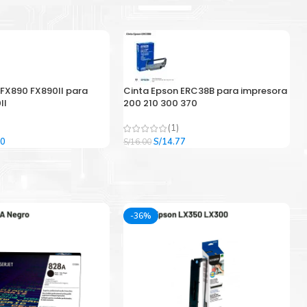
 FX890 FX890II para
Cinta Epson ERC38B para impresora
II
200 210 300 370
(1)
El
El
El
00
S/
14.77
S/
16.00
precio
precio
precio
l
actual
original
actual
es:
era:
es:
9.
S/33.00.
S/16.00.
S/14.77.
-36%