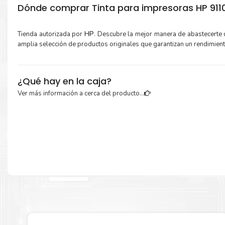
Dónde comprar Tinta para impresoras HP 9110
Tienda autorizada por
HP
. Descubre la mejor manera de abastecerte
amplia selección de productos originales que garantizan un rendimien
¿Qué hay en la caja?
Ver más información a cerca del producto...
Cartuchos de
Tinta HP 938 Cian
original y Guía de reciclaje.
Más información:
Estamos autorizados por
HP
.
Hacemos envíos al por mayor y men
empresas privadas, del estado y público en general.
Garantizamos el cumplimiento de su requerimiento de
Tinta HP 9
para su despacho.