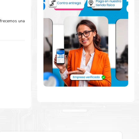
Ofrecemos una
la extracción
zar a imprimir