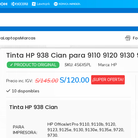
ra
Laptops
Marcas
Fo
Tinta HP 938 Cian para 9110 9120 9130
SKU:
4S6X5PL
Marca:
HP
✓ PRODUCTO ORIGINAL
El
El
S/
120.00
¡SUPER OFERTA!
S/
145.00
Precio inc. IGV:
precio
precio
10 disponibles
original
actual
era:
es:
TONER
TONER
Tinta HP 938 Cian
S/145.00.
S/120.00.
Toner Hp
Toner Br
HP OfficeJet Pro 9110, 9110b, 9120,
Toner Xerox
Toner S
PARA
9123, 9125e, 9130, 9130e, 9135e, 9720,
IMPRESORA:
Toner Lexmark
Toner Ri
9730.