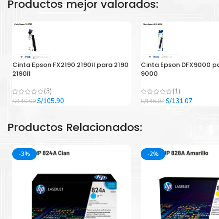
Productos mejor valorados:
Cinta Epson FX2190 2190II para 2190
Cinta Epson DFX9000 p
2190II
9000
(3)
(1)
El
El
El
El
S/
105.90
S/
131.07
S/
140.00
S/
146.07
precio
precio
precio
precio
original
actual
original
actual
Productos Relacionados:
era:
es:
era:
es:
S/140.00.
S/105.90.
S/146.07.
S/131.07
-3%
-2%