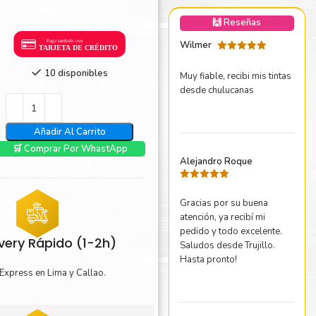
nica Minolta
🙌 Reseñas
harp
Wilmer
Valorado
con
5
de 5
10 disponibles
Muy fiable, recibi mis tintas
desde chulucanas
Añadir Al Carrito
🛒 Comprar Por WhastApp
Alejandro Roque
Valorado
con
5
de 5
Gracias por su buena
atención, ya recibí mi
pedido y todo excelente.
ivery Rápido (1-2h)
Saludos desde Trujillo.
Hasta pronto!
Express en Lima y Callao.