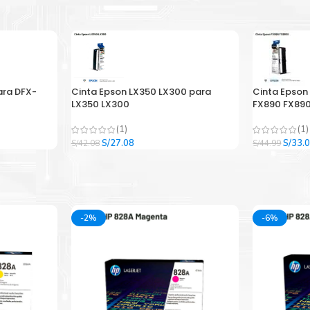
ara DFX-
Cinta Epson LX350 LX300 para
Cinta Epson
LX350 LX300
FX890 FX890
(1)
(1)
El
El
El
S/
27.08
S/
33.
S/
42.08
S/
44.99
precio
precio
precio
original
actual
origina
era:
es:
era:
.
S/42.08.
S/27.08.
S/44.9
-2%
-6%