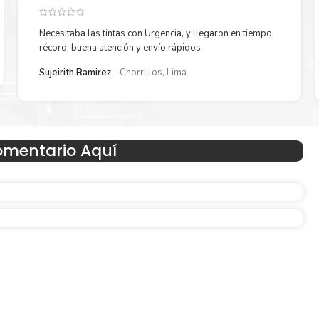
Necesitaba las tintas con Urgencia, y llegaron en tiempo
récord, buena atención y envío rápidos.
Reduzca el consumo de energía
Sujeirith Ramirez
Chorrillos, Lima
 un
Consuma un 21 % menos de energía en promedio en com
con la generación anterior.
omentario Aquí
Amigables con el Medio Ambient
Al elegir Cartuchos Originales
HP
, usted está participand
economía circular.