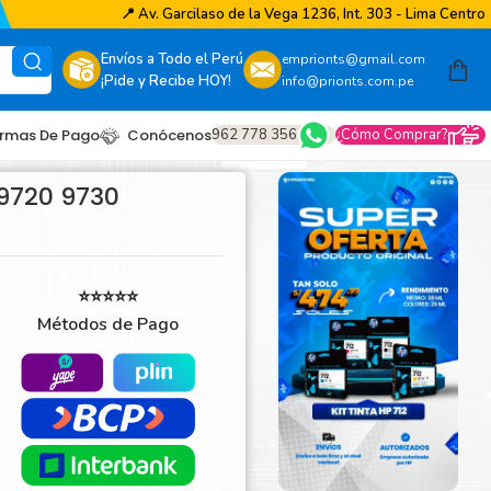
📍
Av. Garcilaso de la Vega 1236, Int. 303 - Lima Centro
Envíos a Todo el Perú
emprionts@gmail.com
¡Pide y Recibe HOY!
info@prionts.com.pe
962 778 356
¿Cómo Comprar?
rmas De Pago
Conócenos
 9720 9730
⭐⭐⭐⭐⭐
Métodos de Pago
other
amsung
coh