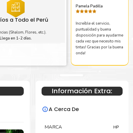
Pamela Padilla
Valorado
íos a Todo el Perú
con
5
de 5
Increíble el servicio,
puntualidad y buena
cias (Shalom, Flores, etc.).
disposición para ayudarme
Llega en 1-2 días.
cada vez que necesito mis
tintas! Gracias por la buena
onda!
Información Extra:
A Cerca De
MARCA
HP