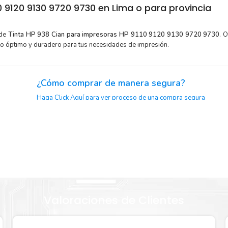
 9120 9130 9720 9730 en Lima o para provincia
 de
Tinta HP 938 Cian para impresoras HP 9110 9120 9130 9720 9730
. 
to óptimo y duradero para tus necesidades de impresión.
¿Cómo comprar de manera segura?
Haga Click Aquí para ver proceso de una compra segura
or para
Sustituya sus cartuchos de
Tinta HP 938 Cian
rápidamente con 
automática de sellado y el embalaje fácil de abrir para comen
38 Cian
enseguida.
Valoraciones de Clientes