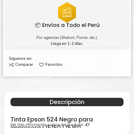
📦 Envíos a Todo el Perú
Por agencias (Shalom, Flores, etc.).
Llega en 1-2 días.
Siguenos en:
Comparar
Favoritos
Descripción
Tinta Epson 524 Negro para
Ver más información a cerca del producto...
impresora L15150 L15160