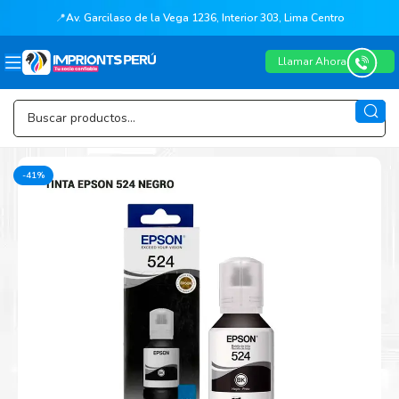
📍
Av. Garcilaso de la Vega 1236, Interior 303, Lima Centro
Llamar Ahora
-41%