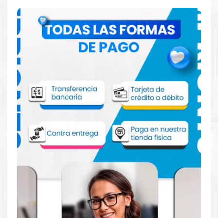
Comprar Tinta Epson 524 Negro para
impresora L15150 L15160
Aprovecha nuestra experiencia y atención para adquirir tus
productos. Tenemos promociones todos los dias. Escríbenos o
visítanos hoy para encontrar la solución perfecta para tu
impresora
Epson
, como la
Tinta Epson 524 Negro para
impresora L15150 L15160
.
Dónde comprar Tinta para impresora
L15150 L15160 en Lima o para provincia