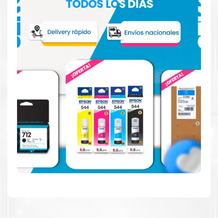
Confíe en el rendimiento uniforme de
Epson
, tanto si
imprime en blanco y negro como en color. Descubra
más acerca de cartuchos
Epson
Aquí
.
Hecho para ser fácil de usar
Simple y fácil de usar. Nuestros cartuchos e impresoras
están hechos para facilitar la carga, la impresión y los
resultados.