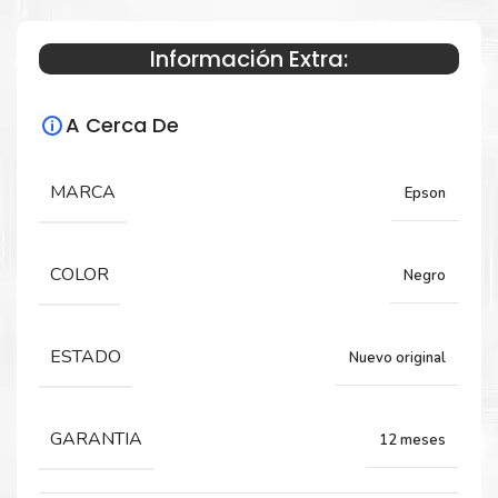
Información Extra:
Especificaciones Técnicas
A Cerca De
Para impresoras:
Tinta para impresora Epson Multifuncional
MARCA
Epson
EcoTank L15150, L15160.
COLOR
Negro
Rendimiento:
7,500 Páginas
ESTADO
Nuevo original
GARANTIA
12 meses