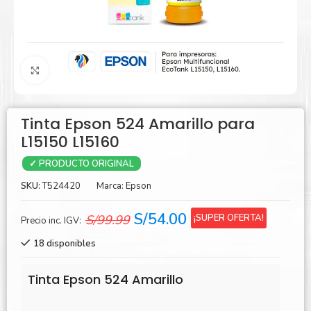
Agrandar
Tinta Epson 524 Amarillo para
L15150 L15160
✓ PRODUCTO ORIGINAL
SKU:
T524420
Marca:
Epson
El
El
S/
54.00
¡SUPER OFERTA!
S/
99.99
Precio inc. IGV:
precio
precio
18 disponibles
original
actual
era:
es:
Tinta Epson 524 Amarillo
S/99.99.
S/54.00.