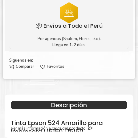
📦 Envíos a Todo el Perú
Por agencias (Shalom, Flores, etc.).
Llega en 1-2 días.
Siguenos en:
Comparar
Favoritos
Descripción
Tinta Epson 524 Amarillo para
Ver más información a cerca del producto...
impresora L15150 L15160