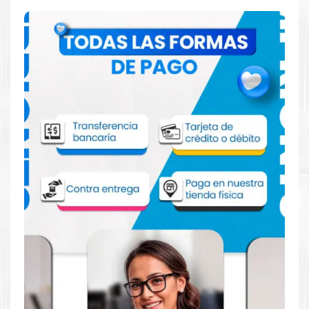
Comprar Tinta Epson 524 Amarillo para
impresora L15150 L15160
Aprovecha nuestra experiencia y atención para adquirir tus
productos. Tenemos promociones todos los dias. Escríbenos o
visítanos hoy para encontrar la solución perfecta para tu
impresora
Epson
, como la
Tinta Epson 524 Amarillo para
impresora L15150 L15160
.
Dónde comprar Tinta para impresora
L15150 L15160 en Lima o para provincia