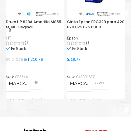
participando en la economía circular.
Drum HP 828A Amarillo M855
Cinta Epson ERC32B para 420
C
M880 Original
820 825 675 6000
i
HP
Epson
E
(1)
(1)
En Stock
En Stock
El
El
S/
1,210.76
S/
19.77
S/
1,240.76
S/
precio
precio
Añadir Al Carrito
Añadir Al Carrito
original
actual
era:
es:
SKU:
CF364A
SKU:
C43S015371
S
S/1,240.76.
S/1,210.76.
HP
Epson
MARCA
MARCA
Amarillo
Negro
COLOR
COLOR
Nuevo original
Nuevo original
ESTADO
ESTADO