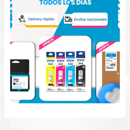
Confíe en el rendimiento uniforme de
Epson
, tanto si
imprime en blanco y negro como en color. Descubra
más acerca de cartuchos
Epson
Aquí
.
Hecho para ser fácil de usar
Simple y fácil de usar. Nuestros cartuchos e impresoras
están hechos para facilitar la carga, la impresión y los
resultados.