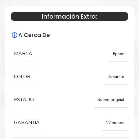
Información Extra:
Especificaciones Técnicas
A Cerca De
Para impresoras:
Tinta para impresora Epson Multifuncional
MARCA
Epson
EcoTank L15150, L15160.
COLOR
Amarillo
Rendimiento:
6,000 Páginas
ESTADO
Nuevo original
GARANTIA
12 meses