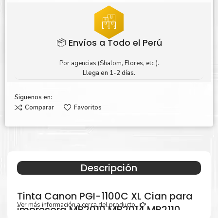
📦 Envíos a Todo el Perú
Por agencias (Shalom, Flores, etc.).
Llega en 1-2 días.
Siguenos en:
Comparar
Favoritos
Descripción
Tinta Canon PGI-1100C XL Cian para
Ver más información a cerca del producto...
impresora MB2010 MB2014 MB2110