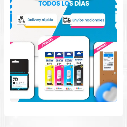
Hecho para ser confiable
Confíe en el rendimiento uniforme de
Canon
, tanto si
imprime en blanco y negro como en color. Descubra
más
Aquí
.
Hecho para ser fácil de usar
Simple y fácil de usar. Nuestros cartuchos e impresoras
están hechos para facilitar la carga, la impresión y los
resultados.