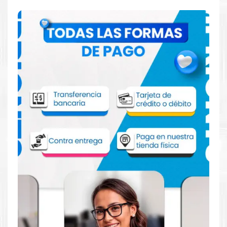
Comprar Tinta Canon PGI-1100C XL Cian
para impresora MB2010 MB2014 MB2110
MB2710
Aprovecha nuestra experiencia y atención para adquirir tus
productos. Tenemos promociones todos los dias. Escríbenos o
visítanos hoy para encontrar la solución perfecta para tu
impresora
Canon
, como la
Tinta Canon PGI-1100C XL Cian
para impresora MB2010 MB2014 MB2110 MB2710
.