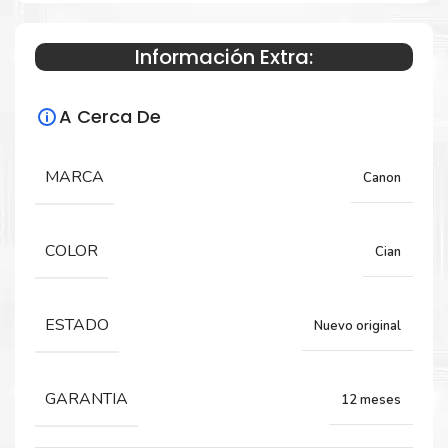
MB2710
Información Extra:
Especificaciones Técnicas
A Cerca De
Para impresoras:
MARCA
Canon
Tinta para impresora Canon Maxify
MB2010, MB2014, MB2110, MB2710.
COLOR
Cian
Capacidad:
ESTADO
Nuevo original
37.4 ML
GARANTIA
12 meses