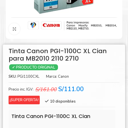
Agrandar
Tinta Canon PGI-1100C XL Cian
para MB2010 2110 2710
✓ PRODUCTO ORIGINAL
SKU:
PGI1100CXL
Marca:
Canon
El
El
S/
111.00
S/
161.00
Precio inc. IGV:
precio
precio
¡SUPER OFERTA!
10 disponibles
original
actual
era:
es:
Tinta Canon PGI-1100C XL Cian
S/161.00.
S/111.00.