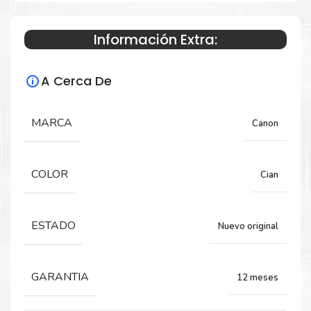
TM-305
Información Extra:
Especificaciones Técnicas
A Cerca De
Para impresoras:
MARCA
Canon
Tinta para impresora Canon
ImagePrograf TM-200, TM-205, TM-300,
TM-305.
COLOR
Cian
Capacidad:
ESTADO
Nuevo original
300 ML
GARANTIA
12 meses