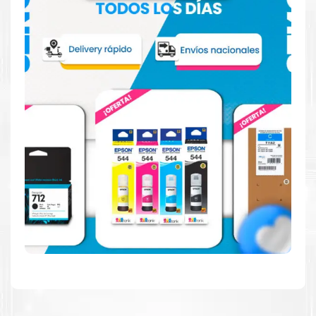
Hecho para ser confiable
Confíe en el rendimiento uniforme de
Canon
, tanto si
imprime en blanco y negro como en color. Descubra
más
Aquí
.
Hecho para ser fácil de usar
Simple y fácil de usar. Nuestros cartuchos e impresoras
están hechos para facilitar la carga, la impresión y los
resultados.