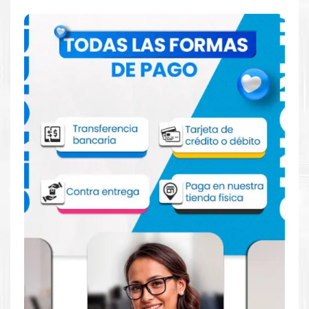
Comprar Tinta Canon PFI-320C Cian para
impresora TM-200 TM-205 TM-300 TM-
305
Aprovecha nuestra experiencia y atención para adquirir tus
productos. Tenemos promociones todos los dias. Escríbenos o
visítanos hoy para encontrar la solución perfecta para tu
impresora
Canon
, como la
Tinta Canon PFI-320C Cian para
impresora TM-200 TM-205 TM-300 TM-305
.