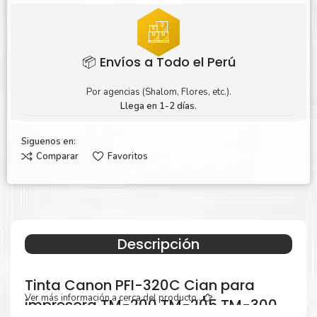
📦 Envíos a Todo el Perú
Por agencias (Shalom, Flores, etc.).
Llega en 1-2 días.
Siguenos en:
Comparar
Favoritos
Descripción
Tinta Canon PFI-320C Cian para
Ver más información a cerca del producto...
impresora TM-200 TM-205 TM-300