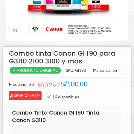
Agrandar
Combo tinta Canon GI 190 para
G3110 2100 3100 y mas
SKU:
GI190
Marca:
Canon
✓ PRODUCTO ORIGINAL
El
El
S/
180.00
S/
190.00
Precio inc. IGV:
precio
precio
¡SUPER OFERTA!
16 disponibles
original
actual
era:
es:
Combo Tinta Canon GI 190 Tinta
S/190.00.
S/180.00.
Canon G3110