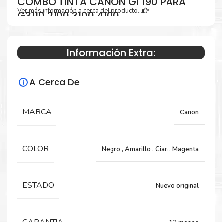
COMBO TINTA CANON GI 190 PARA
Ver más información a cerca del producto...
G3110 2100 3100 4100
Información Extra:
Especificaciones Técnicas
A Cerca De
Para impresoras:
Combo Tinta para impresoras Canon
MARCA
Canon
Pixma G3110 G2100 G3100 G4100.
COLOR
Negro
,
Amarillo
,
Cian
,
Magenta
Capacidad:
NEGRO 135 ML, COLORES 70 ML.
ESTADO
Nuevo original