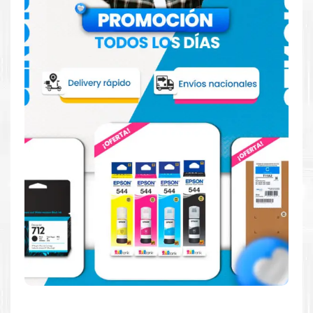
Hecho para ser confiable
Confíe en el rendimiento uniforme de
Canon
, tanto si
imprime en blanco y negro como en color. Descubra
más
Aquí
.
Hecho para ser fácil de usar
Simple y fácil de usar. Nuestros cartuchos e impresoras
están hechos para facilitar la carga, la impresión y los
resultados.