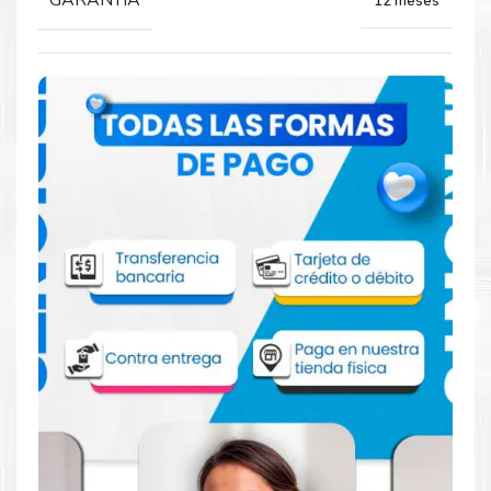
GARANTIA
12 meses
Comprar Combo Tinta Canon G3110 para
impresoras G3110 2100 3100 4100
Aprovecha nuestra experiencia y atención para adquirir tus
productos. Tenemos promociones todos los días. Escríbenos o
visítanos hoy para encontrar la solución perfecta para tu
impresora
Canon
, como el
Combo Tinta Canon GI 190 para
impresoras G3110 2100 3100 4100
.
Dónde comprar Combo Tinta Canon GI