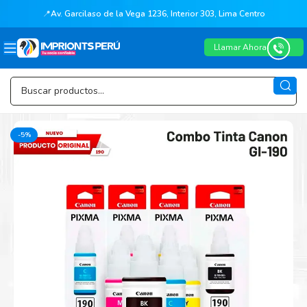
📍
Av. Garcilaso de la Vega 1236, Interior 303, Lima Centro
Llamar Ahora
-5%