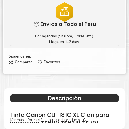
📦 Envíos a Todo el Perú
Por agencias (Shalom, Flores, etc.).
Llega en 1-2 días.
Siguenos en:
Comparar
Favoritos
Descripción
Tinta Canon CLI-181C XL Cian para
Ver más información a cerca del producto...
impresora TS6110 TS6210 TS701