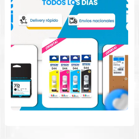
Confíe en el rendimiento uniforme de
Canon
, tanto si
imprime en blanco y negro como en color. Descubra
más
Aquí
.
Hecho para ser fácil de usar
Simple y fácil de usar. Nuestros cartuchos e impresoras
están hechos para facilitar la carga, la impresión y los
resultados.