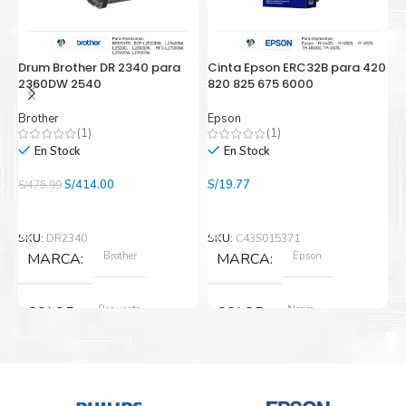
Al elegir Cartuchos Originales Epson, usted está
participando en la economía circular.
Drum Brother DR 2340 para
Cinta Epson ERC32B para 420
C
2360DW 2540
820 825 675 6000
i
Brother
Epson
E
(1)
(1)
En Stock
En Stock
El
El
S/
414.00
S/
19.77
S/
475.99
S/
precio
precio
Añadir Al Carrito
Añadir Al Carrito
original
actual
era:
es:
SKU:
DR2340
SKU:
C43S015371
S
S/475.99.
S/414.00.
Brother
Epson
MARCA
MARCA
Repuesto
Negro
COLOR
COLOR
Nuevo original
Nuevo original
ESTADO
ESTADO