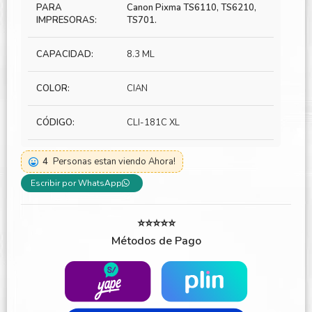
PARA
Canon Pixma TS6110, TS6210,
IMPRESORAS:
TS701.
CAPACIDAD:
8.3 ML
COLOR:
CIAN
CÓDIGO:
CLI-181C XL
4
Personas estan viendo Ahora!
Escribir por WhatsApp
⭐⭐⭐⭐⭐
Métodos de Pago