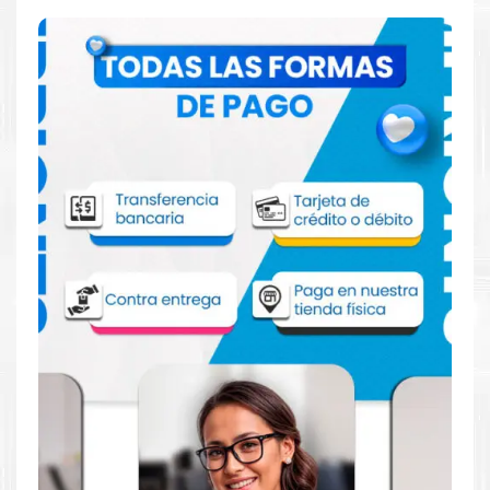
Comprar Tinta Canon CLI-181C XL Cian
para impresora TS6110 TS6210 TS701
Aprovecha nuestra experiencia y atención para adquirir tus
productos. Tenemos promociones todos los dias. Escríbenos o
visítanos hoy para encontrar la solución perfecta para tu
impresora
Canon
, como la
Tinta Canon CLI-181C XL Cian para
impresora TS6110 TS6210 TS701
.
Dónde comprar Tinta para impresora
TS6110 TS6210 TS701 en Lima o para
provincia