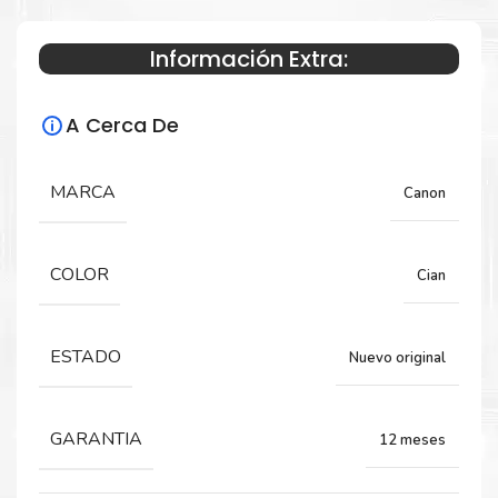
Información Extra:
Especificaciones Técnicas
A Cerca De
Para impresoras:
Tinta para impresora Canon Pixma TS6110,
MARCA
Canon
TS6210, TS701.
COLOR
Cian
Capacidad:
8.3 ML
ESTADO
Nuevo original
GARANTIA
12 meses