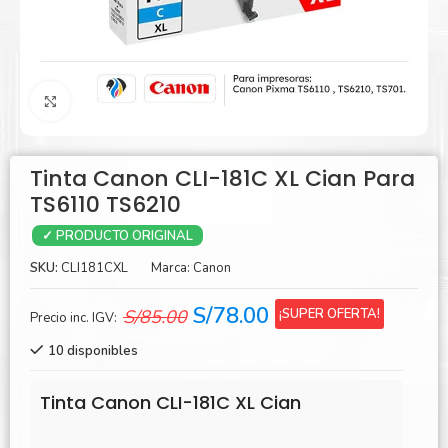
Agrandar
Tinta Canon CLI-181C XL Cian Para
TS6110 TS6210
✓ PRODUCTO ORIGINAL
SKU:
CLI181CXL
Marca:
Canon
El
El
S/
78.00
¡SUPER OFERTA!
S/
85.00
Precio inc. IGV:
precio
precio
10 disponibles
original
actual
era:
es:
Tinta Canon CLI-181C XL Cian
S/85.00.
S/78.00.