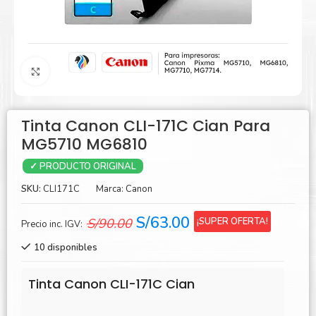
Agrandar
Tinta Canon CLI-171C Cian Para
MG5710 MG6810
✓ PRODUCTO ORIGINAL
SKU:
CLI171C
Marca:
Canon
El
El
S/
63.00
¡SUPER OFERTA!
S/
90.00
Precio inc. IGV:
precio
precio
10 disponibles
original
actual
era:
es:
Tinta Canon CLI-171C Cian
S/90.00.
S/63.00.