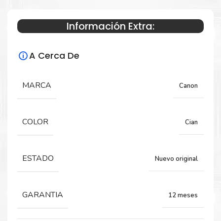
MG7710 MG7714
Información Extra:
Especificaciones Técnicas
A Cerca De
Para impresoras:
MARCA
Canon
Tinta para impresora Canon Pixma
MG5710, MG6810, MG7710, MG7714.
COLOR
Cian
Capacidad:
ESTADO
Nuevo original
6.5 ML
GARANTIA
12 meses