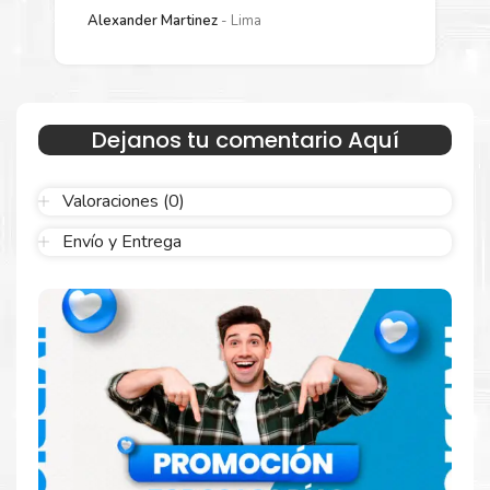
Alexander Martinez
Lima
Más información:
Estamos autorizados por
Canon
.
Hacemos envíos al por mayor
y menor para empresas privadas, del estado y público en
Dejanos tu comentario Aquí
general.
Garantizamos el cumplimiento de su requerimiento de
Tinta
Canon CLI-171C Cian
para su despacho.
Valoraciones (0)
Envío y Entrega
Sustituya sus cartuchos de
Tinta Canon CLI-171C Cian
rápidamente con la extracción automática de sellado y el
embalaje fácil de abrir para comenzar a imprimir enseguida.