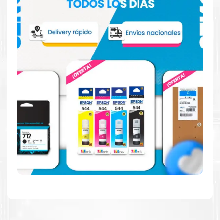
Hecho para ser confiable
Confíe en el rendimiento uniforme de
Canon
, tanto si
imprime en blanco y negro como en color. Descubra
más
Aquí
.
Hecho para ser fácil de usar
Simple y fácil de usar. Nuestros cartuchos e impresoras
están hechos para facilitar la carga, la impresión y los
resultados.