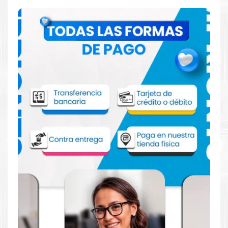
Comprar Tinta Canon CLI-171C Cian para
impresora Pixma MG5710 MG6810 MG7710
MG7714
Aprovecha nuestra experiencia y atención para adquirir tus
productos. Tenemos promociones todos los dias. Escríbenos o
visítanos hoy para encontrar la solución perfecta para tu
impresora
Canon
, como la
Tinta Canon CLI-171C Cian para
impresora Pixma MG5710 MG6810 MG7710 MG7714
.
Dónde comprar Tinta para impresora