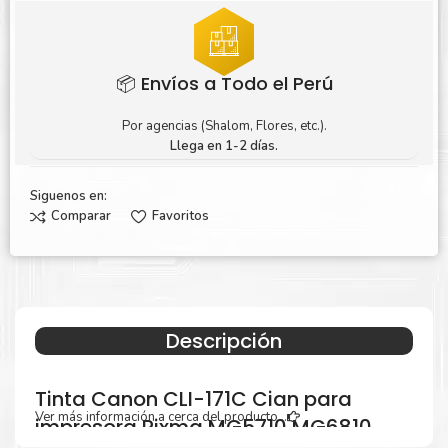
📦 Envíos a Todo el Perú
Por agencias (Shalom, Flores, etc.).
Llega en 1-2 días.
Siguenos en:
Comparar
Favoritos
Descripción
Tinta Canon CLI-171C Cian para
Ver más información a cerca del producto...
impresora Pixma MG5710 MG6810