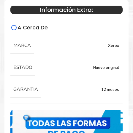
Información Extra:
Especificaciones Técnicas
A Cerca De
Para impresoras:
MARCA
Xerox
Modulo Xerografico para impresora Xerox
WorkCentre 5150, 5740, 5745, 5755, 5845,
5855, 5865, 5875, 5890.
ESTADO
Nuevo original
Rendimiento:
GARANTIA
12 meses
450,000 páginas