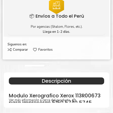
📦 Envíos a Todo el Perú
Por agencias (Shalom, Flores, etc.).
Llega en 1-2 días.
Siguenos en:
Comparar
Favoritos
Descripción
Modulo Xerografico Xerox 113R00673
Ver más información a cerca del producto...
para impresoras 5150 5740 5745
5755 5845 5855 5865 5875 5890