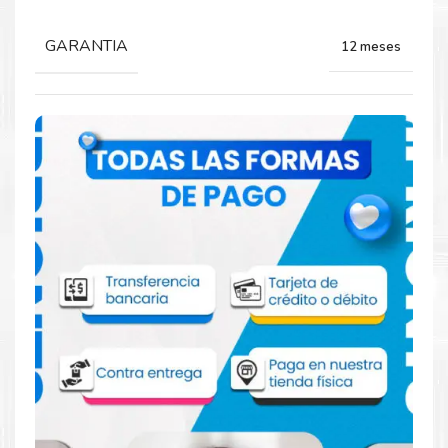
GARANTIA
12 meses
Comprar Kit Toner Xerox C400 C405
VersaLink
Aprovecha nuestra experiencia y atención para adquirir tus
productos. Tenemos promociones todos los dias. Escríbenos o
visítanos hoy para encontrar la solución perfecta para tu
impresora
Xerox
, como el
Kit Toner Xerox C400 C405
VersaLink
.
Dónde comprar Toner para impresoras
C400 C405 en Lima o para provincia
Tienda autorizada por
Xerox
. Descubre la mejor manera de
abastecerte de
Kit Toner Xerox C400 C405 VersaLink
.