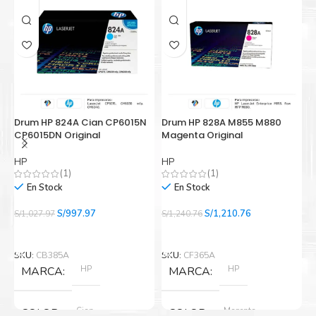
Drum HP 824A Cian CP6015N
Drum HP 828A M855 M880
D
CP6015DN Original
Magenta Original
5
HP
HP
B
(1)
(1)
En Stock
En Stock
El
El
El
El
S/
997.97
S/
1,210.76
S/
1,027.97
S/
1,240.76
S/
precio
precio
precio
precio
Añadir Al Carrito
Añadir Al Carrito
original
actual
original
actual
era:
es:
era:
es:
SKU:
CB385A
SKU:
CF365A
S
S/1,027.97.
S/997.97.
S/1,240.76.
S/1,210.76.
HP
HP
MARCA
MARCA
Cian
Magenta
COLOR
COLOR