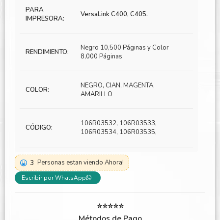
PARA
VersaLink C400, C405.
IMPRESORA:
Negro 10,500 Páginas y Color
RENDIMIENTO:
8,000 Páginas
NEGRO, CIAN, MAGENTA,
COLOR:
AMARILLO
106R03532, 106R03533,
CÓDIGO:
106R03534, 106R03535,
3
Personas estan viendo Ahora!
Escribir por WhatsApp
⭐⭐⭐⭐⭐
Métodos de Pago