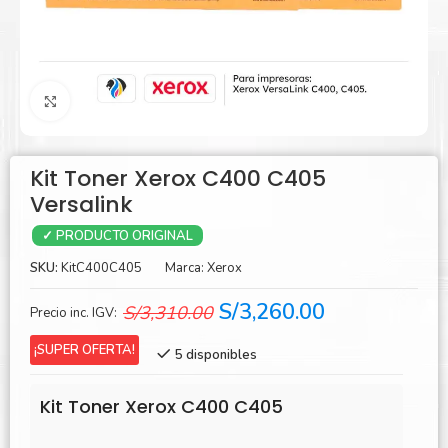
Agrandar
Kit Toner Xerox C400 C405
Versalink
✓ PRODUCTO ORIGINAL
SKU:
KitC400C405
Marca:
Xerox
El
El
S/
3,260.00
S/
3,310.00
Precio inc. IGV:
precio
precio
¡SUPER OFERTA!
5 disponibles
original
actual
era:
es:
Kit Toner Xerox C400 C405
S/3,310.00.
S/3,260.00.