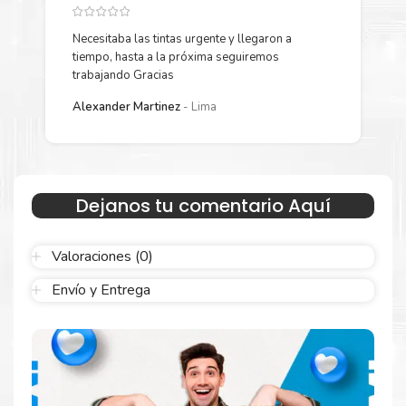
Garantizamos el cumplimiento de su requerimiento de
Kit Toner
Xerox C400 C405
para su despacho.
Necesitaba las tintas urgente y llegaron a
Y
tiempo, hasta a la próxima seguiremos
p
Sustituya sus cartuchos de
Kit Toner Xerox C400
trabajando Gracias
L
C405
rápidamente con la extracción automática de sellado y el
Alexander Martinez
Lima
embalaje fácil de abrir para comenzar a imprimir enseguida.
Dejanos tu comentario Aquí
Valoraciones (0)
Envío y Entrega
Hecho para ser confiable
Confíe en el rendimiento uniforme de
Xerox
, tanto si
imprime en blanco y negro como en color. Descubra