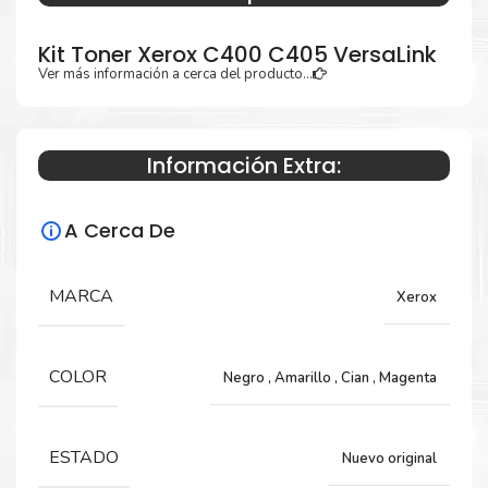
Kit Toner Xerox C400 C405 VersaLink
Ver más información a cerca del producto...
Especificaciones Técnicas
Información Extra:
Para impresoras:
A Cerca De
Toner para impresoras Xerox VersaLink
C400, C405.
MARCA
Xerox
Rendimiento:
COLOR
Negro
,
Amarillo
,
Cian
,
Magenta
Negro 10,500 Páginas y Color 8,000 Páginas
ESTADO
Nuevo original