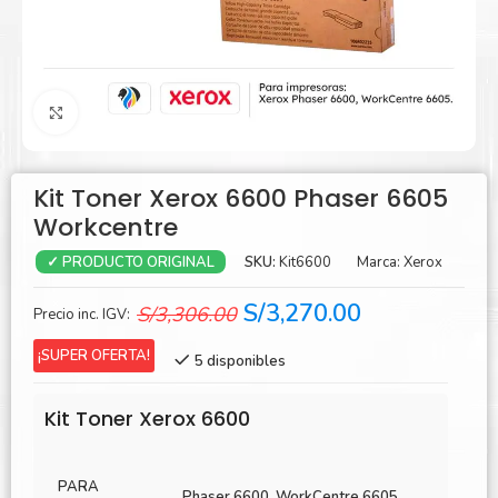
Agrandar
Kit Toner Xerox 6600 Phaser 6605
Workcentre
SKU:
Kit6600
Marca:
Xerox
✓ PRODUCTO ORIGINAL
El
El
S/
3,270.00
S/
3,306.00
Precio inc. IGV:
precio
precio
¡SUPER OFERTA!
5 disponibles
original
actual
era:
es:
Kit Toner Xerox 6600
S/3,306.00.
S/3,270.00.
PARA
Phaser 6600, WorkCentre 6605.