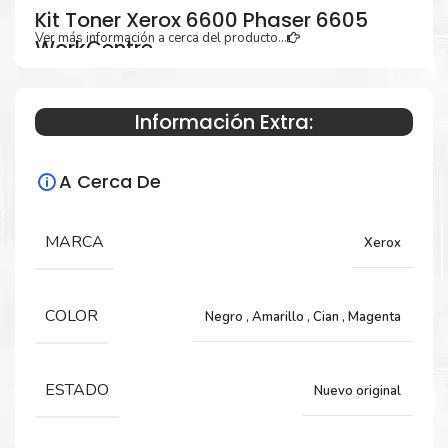
Kit Toner Xerox 6600 Phaser 6605
Ver más información a cerca del producto...
WorkCentre
Información Extra:
Especificaciones Técnicas
A Cerca De
Para impresoras:
Toner para impresoras Xerox Phaser 6600,
MARCA
Xerox
WorkCentre 6605.
COLOR
Negro
,
Amarillo
,
Cian
,
Magenta
Rendimiento:
Negro 8,000 Páginas y Color 6,000 Páginas
ESTADO
Nuevo original