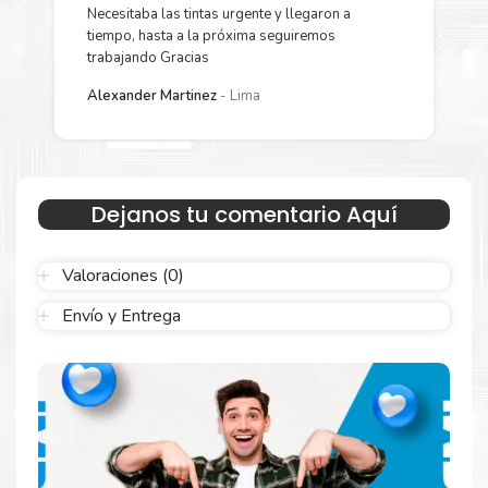
Xerox 6600
para su despacho.
Necesitaba las tintas urgente y llegaron a
Y
tiempo, hasta a la próxima seguiremos
p
trabajando Gracias
Sustituya sus cartuchos de
Kit Toner Xerox 6600
rápidamente
L
con la extracción automática de sellado y el embalaje fácil de
Alexander Martinez
Lima
abrir para comenzar a imprimir enseguida.
Dejanos tu comentario Aquí
Valoraciones (0)
Envío y Entrega
Hecho para ser confiable
Confíe en el rendimiento uniforme de
Xerox
, tanto si
imprime en blanco y negro como en color. Descubra
más
Aquí
.