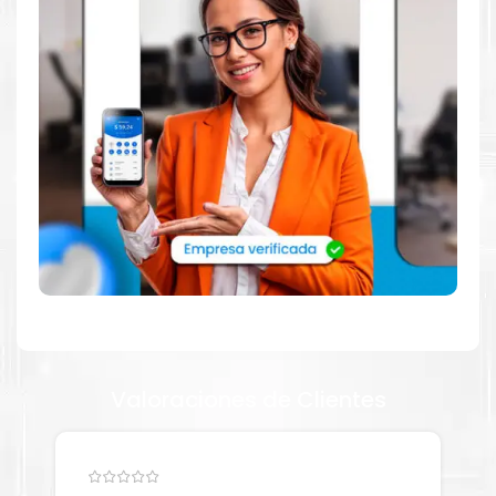
WorkCentre
. Ofrecemos una amplia selección de productos
originales que garantizan un rendimiento óptimo y duradero
para tus necesidades de impresión.
¿Qué hay en la caja?
Cartuchos de
Kit Toner Xerox 6600
original y Guía de reciclaje.
¿Cómo comprar de manera segura?
Haga Click Aquí para ver proceso de una compra segura
Más información:
Valoraciones de Clientes
Estamos autorizados por
Xerox
.
Hacemos envíos al por mayor
y menor para empresas privadas, del estado y público en
general.
Garantizamos el cumplimiento de su requerimiento de
Kit Toner