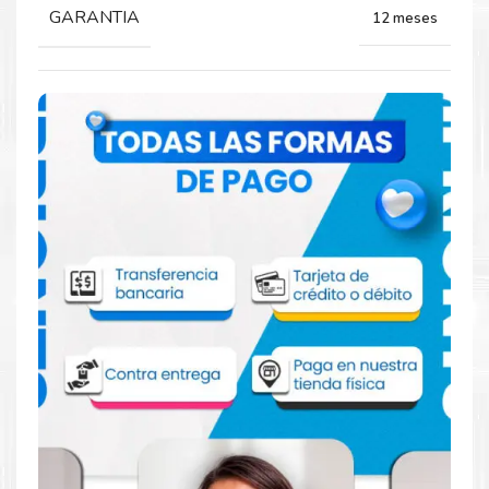
GARANTIA
12 meses
Comprar Kit Toner Xerox 6600 Phaser
6605 WorkCentre
Aprovecha nuestra experiencia y atención para adquirir tus
productos. Tenemos promociones todos los dias. Escríbenos o
visítanos hoy para encontrar la solución perfecta para tu
impresora
Xerox
, como el
Kit Toner Xerox 6600 Phaser 6605
WorkCentre
.
Dónde comprar Toner para impresoras
6600 6605 en Lima o para provincia
Tienda autorizada por
Xerox
. Descubre la mejor manera de
abastecerte de
Kit Toner Xerox 6600 Phaser 6605