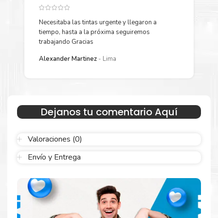
Más información:
Necesitaba las tintas urgente y llegaron a
Y
Estamos autorizados por
Lexmark
.
Hacemos envíos al por
tiempo, hasta a la próxima seguiremos
p
mayor y menor para empresas privadas, del estado y público
trabajando Gracias
en general.
L
Garantizamos el cumplimiento de su requerimiento de
Kit Toner
Alexander Martinez
Lima
Lexmark 70C8X
para su despacho.
Sustituya sus cartuchos de
Kit Toner Lexmark
70C8X
rápidamente con la extracción automática de sellado y el
embalaje fácil de abrir para comenzar a imprimir enseguida.
Dejanos tu comentario Aquí
Valoraciones (0)
Envío y Entrega