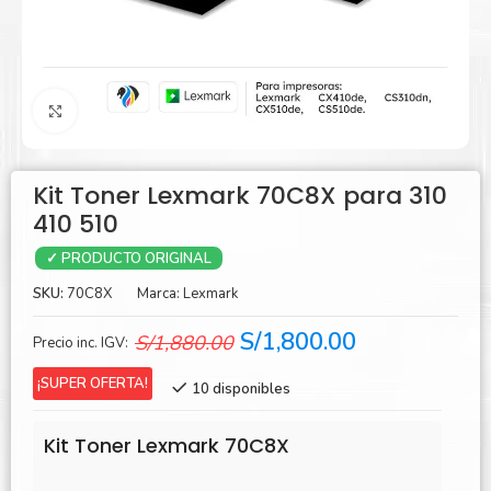
Agrandar
Kit Toner Lexmark 70C8X para 310
410 510
✓ PRODUCTO ORIGINAL
SKU:
70C8X
Marca:
Lexmark
El
El
S/
1,800.00
S/
1,880.00
Precio inc. IGV:
precio
precio
¡SUPER OFERTA!
10 disponibles
original
actual
era:
es:
Kit Toner Lexmark 70C8X
S/1,880.00.
S/1,800.00.