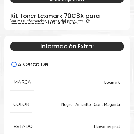
Kit Toner Lexmark 70C8X para
Ver más información a cerca del producto...
impresoras 310 410 510
Información Extra:
Especificaciones Técnicas
A Cerca De
Para impresoras:
Toner para impresoras Lexmark CX410de,
MARCA
Lexmark
CS310dn, CX510de, CS510de.
COLOR
Negro
,
Amarillo
,
Cian
,
Magenta
Rendimiento:
Negro 8,000 Páginas y Color 4,000 Páginas
ESTADO
Nuevo original