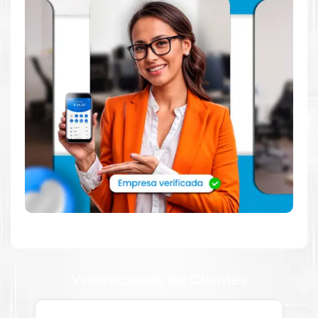
Dónde comprar Toner para impresoras
310 410 510 en Lima o para provincia
Tienda autorizada por
Lexmark
. Descubre la mejor manera de
abastecerte de
Kit Toner Lexmark 70C8X para impresoras
Lexmark 310 410 510
. Ofrecemos una amplia selección de
productos originales que garantizan un rendimiento óptimo y
duradero para tus necesidades de impresión.
¿Qué hay en la caja?
Cartuchos de
Kit Toner Lexmark 70C8X
original y Guía de
reciclaje.
¿Cómo comprar de manera segura?
Haga Click Aquí para ver proceso de una compra segura
Valoraciones de Clientes