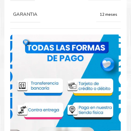
GARANTIA
12 meses
Comprar Kit Toner Lexmark 70C8X para
impresoras 310 410 510
Aprovecha nuestra experiencia y atención para adquirir tus
productos. Tenemos promociones todos los dias. Escríbenos o
visítanos hoy para encontrar la solución perfecta para tu
impresora
Lexmark
, como la
Kit Toner Lexmark 70C8X para
impresoras 310 410 510.