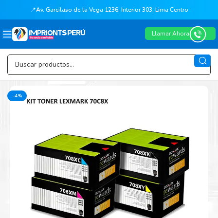
📍
Av. Garcilaso de la Vega 1236, Interior 303, Lima Centro
Llamar Ahora
-4%