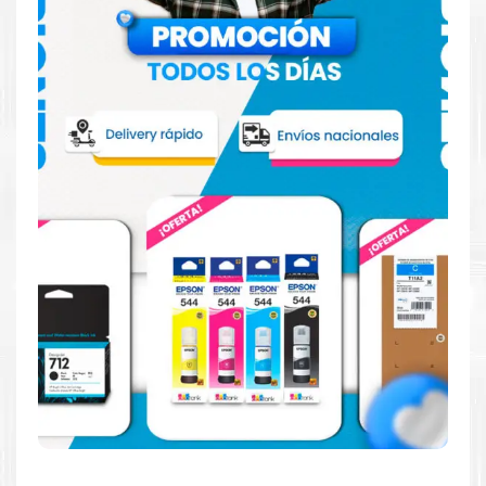
cómo saber si un cartucho es original o no
Aquí
.
Reduzca el consumo de energía
Consuma un 21 % menos de energía en promedio en
comparación con la generación anterior.
Calidad en la que puede confiar
Resultados de precisión, página tras página, para
mantener su empresa funcionando perfectamente.