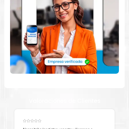
Dónde comprar KIT TONER HP 304A para
impresora HP CP2025 2020 en Lima o
para provincia
Tienda autorizada por
HP
. Descubre la mejor manera de
abastecerte de
KIT TONER HP 304A para impresora HP
LaserJet CP2025, CP2020, CM2320.
Ofrecemos una amplia
selección de productos originales que garantizan un rendimiento
óptimo y duradero para tus necesidades de impresión.
¿Qué hay en la caja?
Cartuchos de
KIT TONER HP 304A
original y Guía de reciclaje.
Valoraciones de Clientes
¿Cómo comprar de manera segura?
Haga Click Aquí para ver proceso de una compra segura