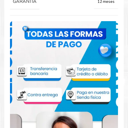
GARANTIA
12 meses
Comprar KIT TONER HP 304A para
impresora HP CP2025 2020
Aprovecha nuestra experiencia y atención para adquirir tus
productos. Tenemos promociones todos los días. Escríbenos o
visítanos hoy para encontrar la solución perfecta para tu
impresora
HP
, como la
KIT
TONER HP 304A para impresoras
CP2025, CP2020, CM2320.