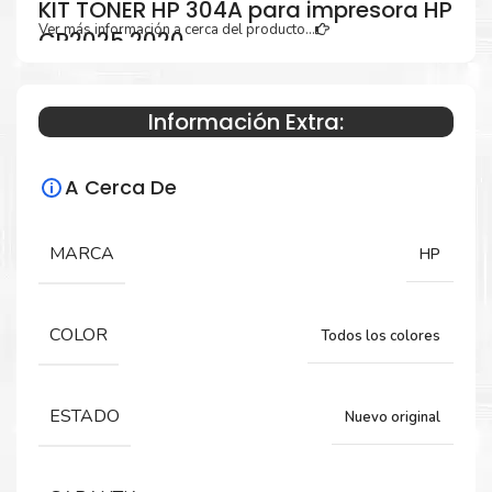
KIT TONER HP 304A para impresora HP
Ver más información a cerca del producto...
CP2025 2020
Información Extra:
Especificaciones Técnicas
A Cerca De
Para impresoras:
TONER para impresora HP LaserJet
MARCA
HP
CP2025, CP2020, CM2320.
COLOR
Todos los colores
Rendimiento:
NEGRO: 3.500 páginas
ESTADO
Nuevo original
COLORES: 2.800 páginas