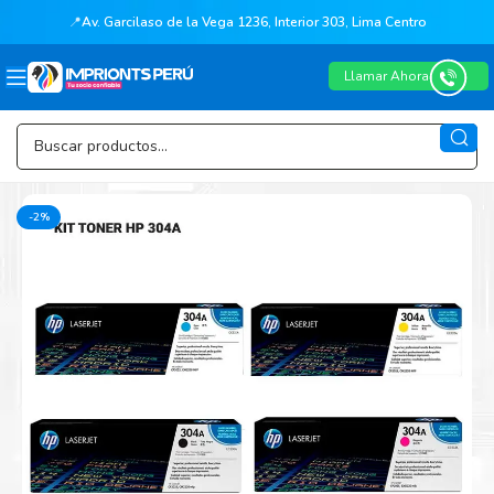
📍
Av. Garcilaso de la Vega 1236, Interior 303, Lima Centro
Llamar Ahora
-2%