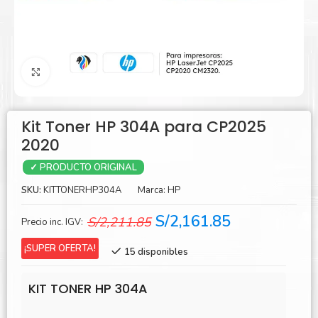
Agrandar
Kit Toner HP 304A para CP2025
2020
✓ PRODUCTO ORIGINAL
SKU:
KITTONERHP304A
Marca:
HP
El
El
S/
2,161.85
S/
2,211.85
Precio inc. IGV:
precio
precio
¡SUPER OFERTA!
15 disponibles
original
actual
era:
es:
KIT TONER HP 304A
S/2,211.85.
S/2,161.85.