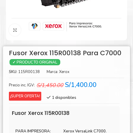
Agrandar
Fusor Xerox 115R00138 Para C7000
✓ PRODUCTO ORIGINAL
SKU:
115R00138
Marca:
Xerox
El
El
S/
1,400.00
S/
1,450.00
Precio inc. IGV:
precio
precio
¡SUPER OFERTA!
1 disponibles
original
actual
era:
es:
Fusor Xerox 115R00138
S/1,450.00.
S/1,400.00.
PARA IMPRESORA:
Xerox VersaLink C7000.