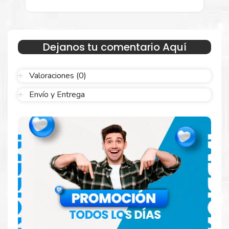
embalaje fácil de abrir para comenzar a imprimir enseguida.
Dejanos tu comentario Aquí
Valoraciones (0)
Envío y Entrega
Hecho para ser confiable
Confíe en el rendimiento uniforme de
Xerox
, tanto si
imprime en blanco y negro como en color. Descubra
más
Aquí
.