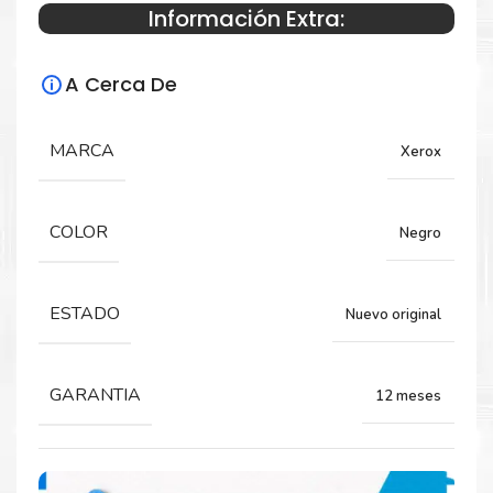
Información Extra:
Especificaciones Técnicas
A Cerca De
Para impresoras:
Fusor para impresora Xerox VersaLink
MARCA
Xerox
C7000.
COLOR
Negro
Rendimiento:
100,000 Páginas
ESTADO
Nuevo original
GARANTIA
12 meses