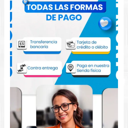
Comprar Fusor Xerox 115R00138 para
impresora C7000
Aprovecha nuestra experiencia y atención para adquirir tus
productos. Tenemos promociones todos los dias. Escríbenos o
visítanos hoy para encontrar la solución perfecta para tu
impresora
Xerox
, como el
Fusor Xerox 115R00138 para
impresora C7000
.
Dónde comprar Fusor para impresora
Xerox C7000 en Lima o para provincia
Tienda autorizada por
Xerox
. Descubre la mejor manera de
abastecerte de
Fusor Xerox 115R00138 para impresora
C7000
. Ofrecemos una amplia selección de productos
originales que garantizan un rendimiento óptimo y duradero
para tus necesidades de impresión.