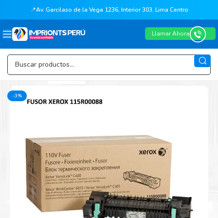
📍
Av. Garcilaso de la Vega 1236, Interior 303, Lima Centro
Llamar Ahora
-3%