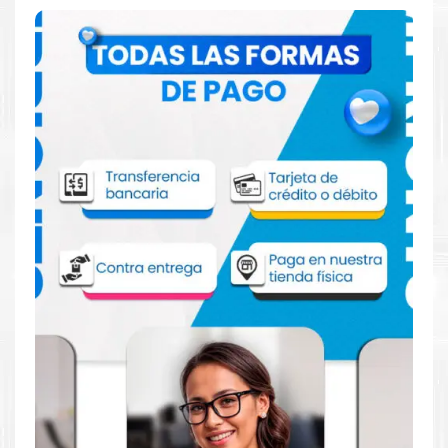
Comprar Fusor Xerox 115R00088 para
impresora 6655 C400 C405
Aprovecha nuestra experiencia y atención para adquirir tus
productos. Tenemos promociones todos los dias. Escríbenos o
visítanos hoy para encontrar la solución perfecta para tu
impresora
Xerox
, como el
Fusor Xerox 115R00088 para
impresora 6655 C400 C405
.
Dónde comprar Fusor para impresora
Xerox 6655 C400 C405 en Lima o para
provincia
Tienda autorizada por
Xerox
. Descubre la mejor manera de
abastecerte de
Fusor Xerox 115R00088 para impresora 6655
C400 C405
. Ofrecemos una amplia selección de productos
originales que garantizan un rendimiento óptimo y duradero