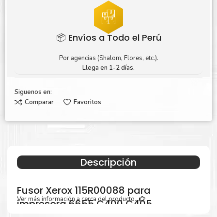
📦 Envíos a Todo el Perú
Por agencias (Shalom, Flores, etc.).
Llega en 1-2 días.
Siguenos en:
Comparar
Favoritos
Descripción
Fusor Xerox 115R00088 para
Ver más información a cerca del producto...
impresora 6655 C400 C405