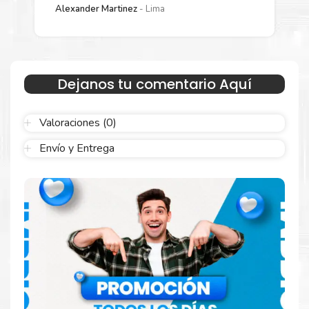
Alexander Martinez
Lima
Sustituya sus cartuchos de
Fusor Xerox 115R00088
rápidamente con la extracción automática de sellado y el
embalaje fácil de abrir para comenzar a imprimir enseguida.
Dejanos tu comentario Aquí
Valoraciones (0)
Envío y Entrega
Hecho para ser confiable
Confíe en el rendimiento uniforme de
Xerox
, tanto si
imprime en blanco y negro como en color. Descubra
más
Aquí
.