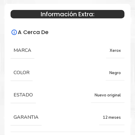
Información Extra:
Especificaciones Técnicas
A Cerca De
Para impresoras:
Fusor para impresora Xerox WorkCentre
MARCA
Xerox
6655, VersaLink C400, C405.
COLOR
Negro
Rendimiento:
100,000 Páginas
ESTADO
Nuevo original
GARANTIA
12 meses