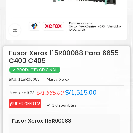
Agrandar
Fusor Xerox 115R00088 Para 6655
C400 C405
✓ PRODUCTO ORIGINAL
SKU:
115R00088
Marca:
Xerox
El
El
S/
1,515.00
S/
1,565.00
Precio inc. IGV:
precio
precio
¡SUPER OFERTA!
1 disponibles
original
actual
era:
es:
Fusor Xerox 115R00088
S/1,565.00.
S/1,515.00.