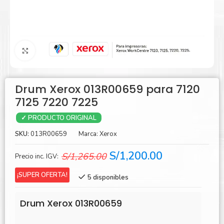
Agrandar
Drum Xerox 013R00659 para 7120
7125 7220 7225
✓ PRODUCTO ORIGINAL
SKU:
013R00659
Marca:
Xerox
El
El
S/
1,200.00
S/
1,265.00
Precio inc. IGV:
precio
precio
¡SUPER OFERTA!
5 disponibles
original
actual
era:
es:
Drum Xerox 013R00659
S/1,265.00.
S/1,200.00.