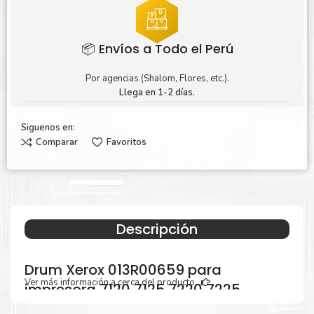
📦 Envíos a Todo el Perú
Por agencias (Shalom, Flores, etc.).
Llega en 1-2 días.
Siguenos en:
Comparar
Favoritos
Descripción
Drum Xerox 013R00659 para
Ver más información a cerca del producto...
impresora 7120 7125 7220 7225