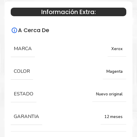
Información Extra:
Especificaciones Técnicas
A Cerca De
Para impresoras:
Drum para impresora Xerox 7120 7125
MARCA
Xerox
7220 7225
COLOR
Magenta
Rendimiento:
51,000 PÁGINAS
ESTADO
Nuevo original
GARANTIA
12 meses