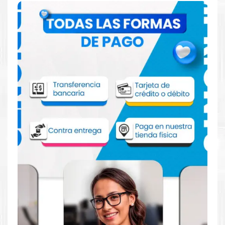
Comprar Drum Xerox 013R00659 para
impresora 7120 7125 7220 7225
Aprovecha nuestra experiencia y atención para adquirir tus
productos. Tenemos promociones todos los dias. Escríbenos o
visítanos hoy para encontrar la solución perfecta para tu
impresora
Xerox
, como el
Drum Xerox 013R00659 para
impresora 7120 7125 7220 7225.
Dónde comprar Drum Xerox 013R00659
para impresora Xerox 7120 7125 7220
7225 en Lima o para provincia
Tienda autorizada por
Xerox
. Descubre la mejor manera de
abastecerte de
Drum Xerox 013R00659 para impresora Xerox
7120 7125 7220 7225
. Ofrecemos una amplia selección de
productos originales que garantizan un rendimiento óptimo y
duradero para tus necesidades de impresión.