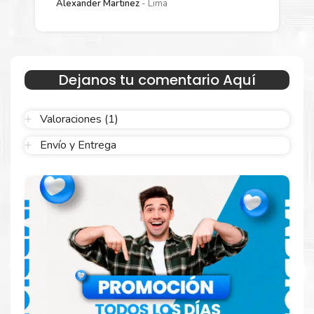
Alexander Martinez
Lima
Sustituya sus cartuchos de
Drum Xerox 013R00659
rápidamente con la extracción automática de sellado y el
embalaje fácil de abrir para comenzar a imprimir enseguida.
Dejanos tu comentario Aquí
Valoraciones (1)
Envío y Entrega
Hecho para ser confiable
Confíe en el rendimiento uniforme de
Xerox
, tanto si
imprime en blanco y negro como en color. Descubra
más
Aquí
.