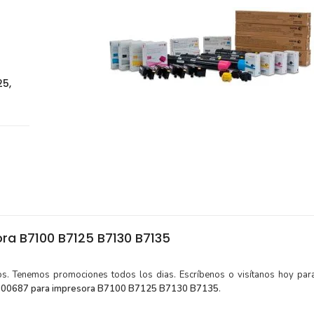
25,
a B7100 B7125 B7130 B7135
tos. Tenemos promociones todos los dias. Escríbenos o visítanos hoy para
00687 para impresora B7100 B7125 B7130 B7135
.