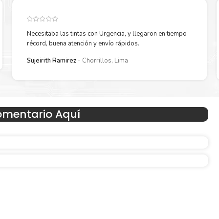
Necesitaba las tintas con Urgencia, y llegaron en tiempo
récord, buena atención y envío rápidos.
Sujeirith Ramirez
Chorrillos, Lima
Hecho para ser fácil de usar
omentario Aquí
n
Simple y fácil de usar. Nuestros cartuchos e impresoras
hechos para facilitar la carga, la impresión y los result