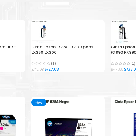
ara DFX-
Cinta Epson LX350 LX300 para
Cinta Epson
LX350 LX300
FX890 FX890
(1)
(1)
El
El
El
S/
27.08
S/
33.
S/
42.08
S/
44.99
precio
precio
precio
original
actual
origina
era:
es:
era:
.
S/42.08.
S/27.08.
S/44.9
-6%