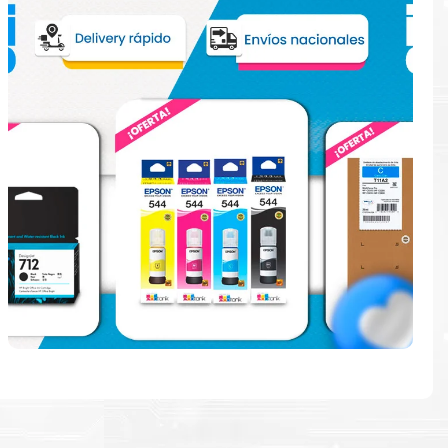
e
en la