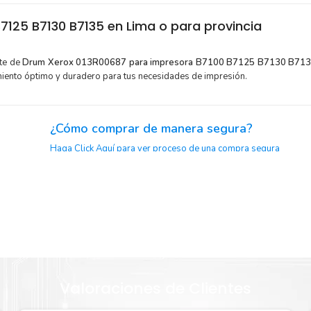
125 B7130 B7135 en Lima o para provincia
rte de
Drum Xerox 013R00687 para impresora B7100 B7125 B7130 B713
miento óptimo y duradero para tus necesidades de impresión.
¿Cómo comprar de manera segura?
Haga Click Aquí para ver proceso de una compra segura
or para
Sustituya sus cartuchos de
Drum
Xerox 013R00687
rápid
extracción automática de sellado y el embalaje fácil de abrir p
m
Xerox
imprimir enseguida.
Valoraciones de Clientes