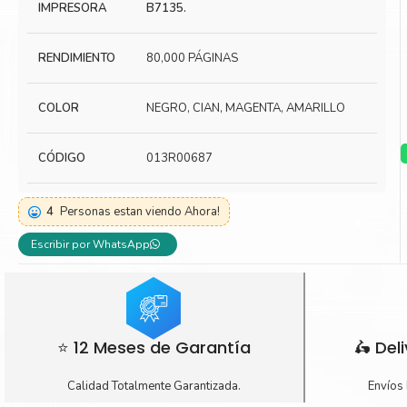
IMPRESORA
B7135.
Toner Kyocera
Toner Ko
Toner Canon
Toner S
RENDIMIENTO
80,000 PÁGINAS
COLOR
NEGRO, CIAN, MAGENTA, AMARILLO
CÓDIGO
013R00687
4
Personas estan viendo Ahora!
Escribir por WhatsApp
⭐ 12 Meses de Garantía
🛵 Del
Calidad Totalmente Garantizada.
Envíos 