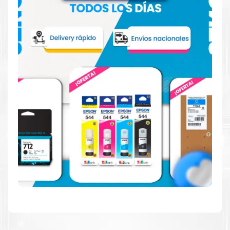
Hecho para ser confiable
Confíe en el rendimiento uniforme de
Brother
, tanto si
imprime en blanco y negro como en color. Descubra
más
Aquí
.
Hecho para ser fácil de usar
Simple y fácil de usar. Nuestros cartuchos e impresoras
están hechos para facilitar la carga, la impresión y los
resultados.