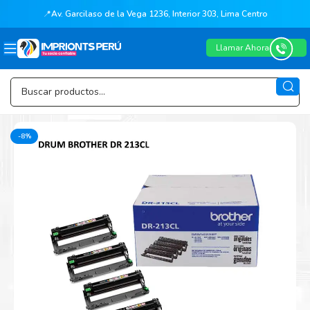
📍
Av. Garcilaso de la Vega 1236, Interior 303, Lima Centro
Llamar Ahora
-8%