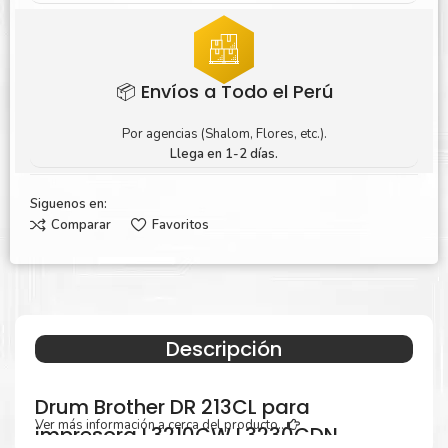
📦 Envíos a Todo el Perú
Por agencias (Shalom, Flores, etc.).
Llega en 1-2 días.
Siguenos en:
Comparar
Favoritos
Descripción
Drum Brother DR 213CL para
Ver más información a cerca del producto...
impresora L3210CW L3230CDN