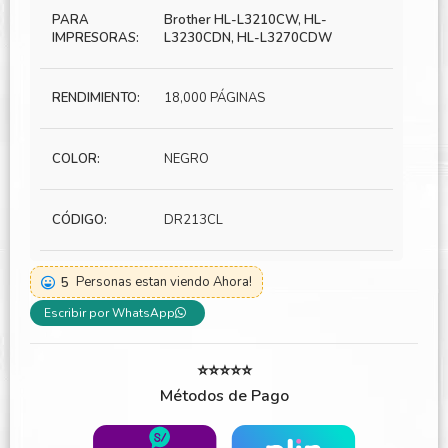
PARA
Brother HL-L3210CW, HL-
IMPRESORAS:
L3230CDN, HL-L3270CDW
RENDIMIENTO:
18,000 PÁGINAS
COLOR:
NEGRO
CÓDIGO:
DR213CL
5
Personas estan viendo Ahora!
Escribir por WhatsApp
⭐⭐⭐⭐⭐
Métodos de Pago