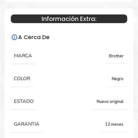
L3270CDW
Información Extra:
Especificaciones Técnicas
A Cerca De
Para impresoras:
MARCA
Brother
Drum para impresora Brother HL-L3210CW,
HL-L3230CDN, HL-L3270CDW.
COLOR
Negro
Rendimiento:
ESTADO
Nuevo original
18,000 Páginas
GARANTIA
12 meses