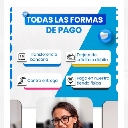
Comprar Drum Brother DR 213CL para
impresora L3210CW L3230CDN L3270CDW
Aprovecha nuestra experiencia y atención para adquirir tus
productos. Tenemos promociones todos los dias. Escríbenos o
visítanos hoy para encontrar la solución perfecta para tu
impresora
Brother
, como la
Drum Brother DR 213CL para
impresora L3210CW L3230CDN L3270CDW
.
Dónde comprar Drum para impresora