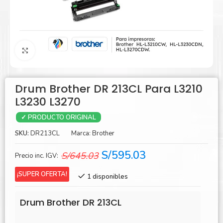
Agrandar
Drum Brother DR 213CL Para L3210
L3230 L3270
✓ PRODUCTO ORIGINAL
SKU:
DR213CL
Marca:
Brother
El
El
S/
595.03
S/
645.03
Precio inc. IGV:
precio
precio
¡SUPER OFERTA!
1 disponibles
original
actual
era:
es:
Drum Brother DR 213CL
S/645.03.
S/595.03.