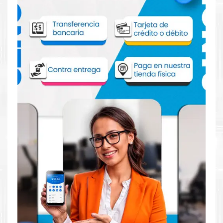
108R00861 para impresoras 7500
Aprovecha nuestra experiencia y atención para adquirir tus
productos. Tenemos promociones todos los dias. Escríbenos o
visítanos hoy para encontrar la solución perfecta para tu
impresora
Xerox
, como el
Unidad de Imagen Xerox
108R00861 para impresoras 7500
.
Dónde comprar Unidad de Imagen para
impresoras Xerox 7500 en Lima o para
provincia
Tienda autorizada por
Xerox
. Descubre la mejor manera de
abastecerte de
Unidad de Imagen Xerox 108R00861 para
impresoras 7500
. Ofrecemos una amplia selección de
productos originales que garantizan un rendimiento óptimo y
duradero para tus necesidades de impresión.