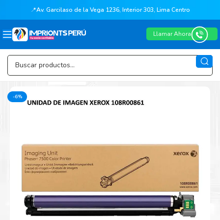
📍
Av. Garcilaso de la Vega 1236, Interior 303, Lima Centro
Llamar Ahora
-6%