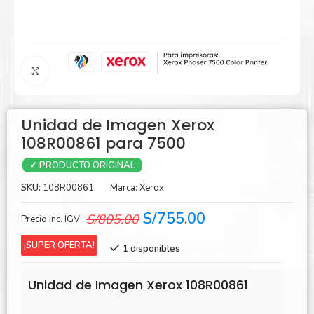
Agrandar
Unidad de Imagen Xerox
108R00861 para 7500
✓ PRODUCTO ORIGINAL
SKU:
108R00861
Marca:
Xerox
El
El
S/
755.00
S/
805.00
Precio inc. IGV:
precio
precio
¡SUPER OFERTA!
1 disponibles
original
actual
era:
es:
Unidad de Imagen Xerox 108R00861
S/805.00.
S/755.00.