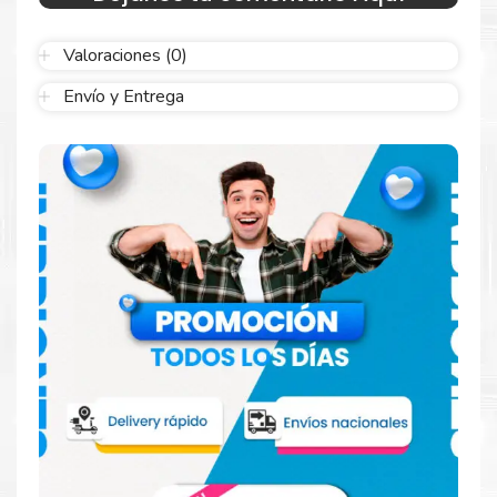
sellado y el embalaje fácil de abrir para comenzar a imprimir
enseguida.
Valoraciones (0)
Envío y Entrega
Hecho para ser confiable
Confíe en el rendimiento uniforme de
Xerox
, tanto si
imprime en blanco y negro como en color. Descubra
más
Aquí
.