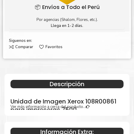
📦 Envíos a Todo el Perú
Por agencias (Shalom, Flores, etc.).
Llega en 1-2 días.
Siguenos en:
Comparar
Favoritos
Descripción
Unidad de Imagen Xerox 108R00861
Ver más información a cerca del producto...
para impresoras 7500
Información Extra: