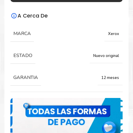
Especificaciones Técnicas
A Cerca De
Para impresoras:
Unidad de Imagen para impresoras Xerox
MARCA
Xerox
Phaser 7500 Color Printer.
ESTADO
Nuevo original
Rendimiento:
80,000 Páginas
GARANTIA
12 meses
Comprar Unidad de Imagen Xerox