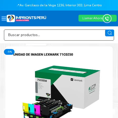
📍
Av. Garcilaso de la Vega 1236, Interior 303, Lima Centro
Llamar Ahora
-5%