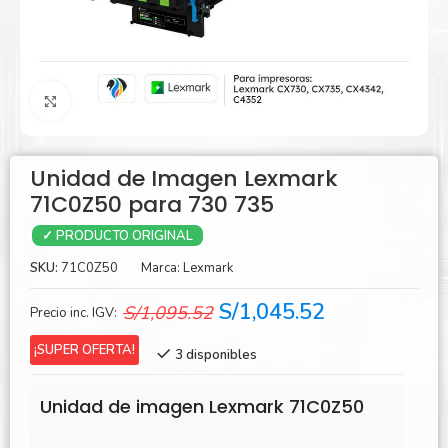
Agrandar
Unidad de Imagen Lexmark
71C0Z50 para 730 735
✓ PRODUCTO ORIGINAL
SKU:
71C0Z50
Marca:
Lexmark
El
El
S/
1,045.52
S/
1,095.52
Precio inc. IGV:
precio
precio
¡SUPER OFERTA!
3 disponibles
original
actual
era:
es:
Unidad de imagen Lexmark 71C0Z50
S/1,095.52.
S/1,045.52.