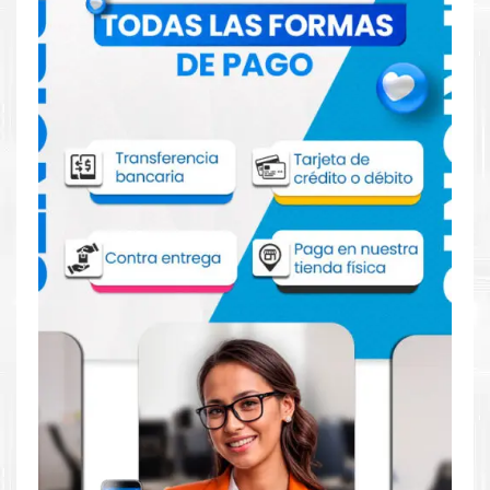
Unidad de imagen Lexmark 71C0Z50 para
impresoras 730 735 4342 4352
Aprovecha nuestra experiencia y atención para adquirir tus
productos. Tenemos promociones todos los dias. Escríbenos o
visítanos hoy para encontrar la solución perfecta para tu
impresora Unidad de imagen
Lexmark 71C0Z50 para
impresoras Lexmark 730 735 4342 4352.
Dónde comprar Unidad de imagen
Lexmark 71C0Z50 para impresoras 730
735 4342 4352
Tienda autorizada por
Lexmark
. Descubre la mejor manera de