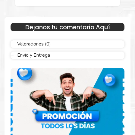
mayor y menor para empresas privadas, del estado y público
en general.
Garantizamos el cumplimiento de su requerimiento de
Unidad
de imagen Lexmark 71C0Z50
para su despacho.
Dejanos tu comentario Aquí
Sustituya sus cartuchos de
Unidad de imagen Lexmark
71C0Z50
rápidamente con la extracción automática de sellado y
Valoraciones (0)
el embalaje fácil de abrir para comenzar a imprimir enseguida.
Envío y Entrega
Hecho para ser confiable