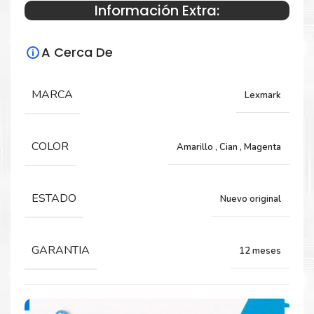
Información Extra:
Especificaciones Técnicas
A Cerca De
Para impresoras:
MARCA
Lexmark
Unidad de imagen para impresoras
Lexmark CX730, CX735, CX4342, C4352
COLOR
Amarillo
,
Cian
,
Magenta
Rendimiento:
ESTADO
Nuevo original
150,000 Páginas
GARANTIA
12 meses