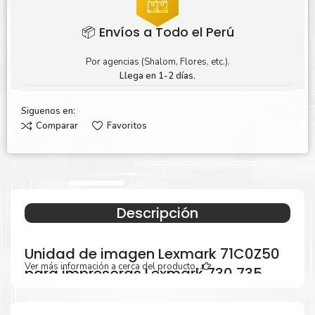
📦 Envíos a Todo el Perú
Por agencias (Shalom, Flores, etc.).
Llega en 1-2 días.
Siguenos en:
Comparar
Favoritos
Descripción
Unidad de imagen Lexmark 71C0Z50
Ver más información a cerca del producto...
para impresoras Lexmark 730 735
4342 4352