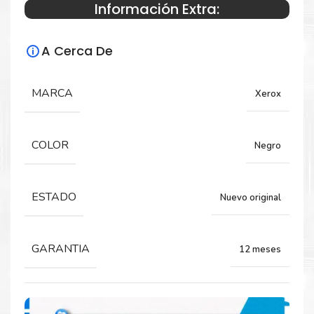
Información Extra:
Especificaciones Técnicas
A Cerca De
Para impresoras:
Toner para impresoras WC 3325
MARCA
Xerox
Rendimiento:
COLOR
Negro
11,000 PÁGINAS
ESTADO
Nuevo original
GARANTIA
12 meses
Comprar Toner XEROX 106R02312 para