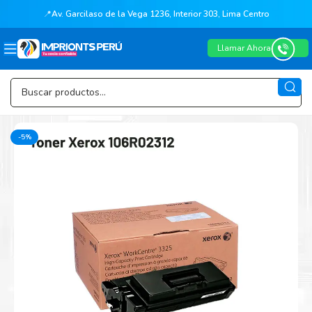
📍
Av. Garcilaso de la Vega 1236, Interior 303, Lima Centro
Llamar Ahora
-5%