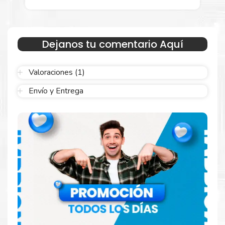
sellado y el embalaje fácil de abrir para comenzar a imprimir
enseguida.
Dejanos tu comentario Aquí
Valoraciones (1)
Envío y Entrega
Hecho para ser confiable
Confíe en el rendimiento uniforme de
Xerox
, tanto si
imprime en blanco y negro como en color. Descubra
más
Aquí
.