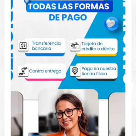
impresoras 3325
Aprovecha nuestra experiencia y atención para adquirir tus
productos. Tenemos promociones todos los dias. Escríbenos o
visítanos hoy para encontrar la solución perfecta para tu
impresora
Xerox
, como el
Toner XEROX 106R02312 para
impresoras 3325
.
Dónde comprar Toner XEROX 106R02312
para impresoras XEROX 3325 en Lima o
para provincia
Tienda autorizada por
Xerox
. Descubre la mejor manera de
abastecerte de
Toner XEROX 106R02312 para impresoras
XEROX 3325
. Ofrecemos una amplia selección de productos
originales que garantizan un rendimiento óptimo y duradero
para tus necesidades de impresión.