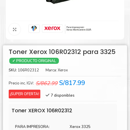
Agrandar
Toner Xerox 106R02312 para 3325
✓ PRODUCTO ORIGINAL
SKU:
106R02312
Marca:
Xerox
El
El
S/
817.99
S/
862.99
Precio inc. IGV:
precio
precio
¡SUPER OFERTA!
7 disponibles
original
actual
era:
es:
Toner XEROX 106R02312
S/862.99.
S/817.99.
PARA IMPRESORA:
Xerox 3325