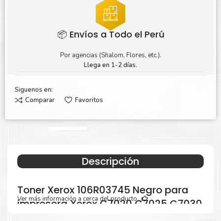
📦 Envíos a Todo el Perú
Por agencias (Shalom, Flores, etc.).
Llega en 1-2 días.
Siguenos en:
Comparar
Favoritos
Descripción
Toner Xerox 106R03745 Negro para
Ver más información a cerca del producto...
impresora Xerox C7020 C7025 C7030