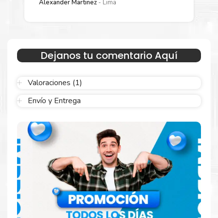
Alexander Martinez
Lima
Sustituya sus cartuchos de
Toner Xerox 106R03745
Negro
rápidamente con la extracción automática de sellado y el
embalaje fácil de abrir para comenzar a imprimir enseguida.
Dejanos tu comentario Aquí
Valoraciones (1)
Envío y Entrega
Hecho para ser confiable
Confíe en el rendimiento uniforme de
Xerox
, tanto si
imprime en blanco y negro como en color. Descubra
más
Aquí
.