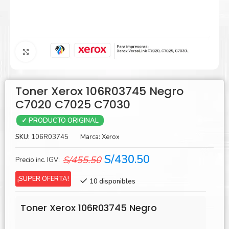
Agrandar
Toner Xerox 106R03745 Negro
C7020 C7025 C7030
✓ PRODUCTO ORIGINAL
SKU:
106R03745
Marca:
Xerox
El
El
S/
430.50
S/
455.50
Precio inc. IGV:
precio
precio
¡SUPER OFERTA!
10 disponibles
original
actual
era:
es:
Toner Xerox 106R03745 Negro
S/455.50.
S/430.50.