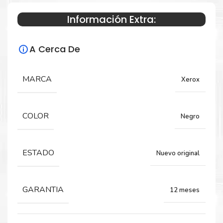
Información Extra:
Especificaciones Técnicas
A Cerca De
Para impresoras:
Toner para impresora Xerox C7020 C7025
MARCA
Xerox
C7030
COLOR
Negro
Rendimiento:
23,600 PÁGINAS
ESTADO
Nuevo original
GARANTIA
12 meses