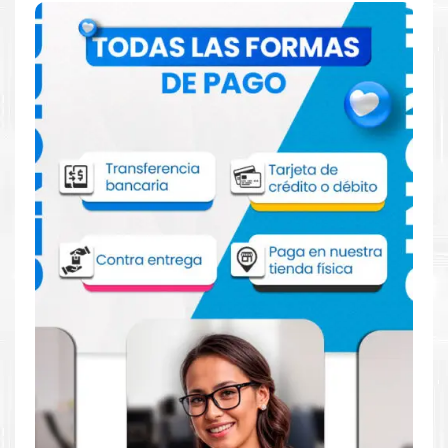
Comprar Toner Xerox 106R03745 Negro
para impresora Xerox C7020 C7025
C7030
Aprovecha nuestra experiencia y atención para adquirir tus
productos. Tenemos promociones todos los dias. Escríbenos o
visítanos hoy para encontrar la solución perfecta para tu
impresora
Xerox
, como el
Toner Xerox 106R03745 Negro
para impresora Xerox C7020 C7025 C7030
.
Dónde comprar Toner Xerox 106R03745
Negro para impresora Xerox C7020
C7025 C7030 en Lima o para provincia
Tienda autorizada por
Xerox
. Descubre la mejor manera de
abastecerte de
Toner Xerox 106R03745 Negro para impresora
Xerox C7020 C7025 C7030
. Ofrecemos una amplia selección