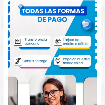
Comprar Toner Xerox 106R03748 Cian
para impresora Xerox C7020 C7025
C7030
Aprovecha nuestra experiencia y atención para adquirir tus
productos. Tenemos promociones todos los dias. Escríbenos o
visítanos hoy para encontrar la solución perfecta para tu
impresora
Xerox
, como el
Toner Xerox 106R03748 Cian para
impresora Xerox C7020 C7025 C7030.
Dónde comprar Toner Xerox 106R03748
Cian para impresora Xerox C7020 C7025
C7030 en Lima o para provincia
Tienda autorizada por
Xerox
. Descubre la mejor manera de
abastecerte de
Toner Xerox 106R03748 Cian para impresora
Xerox C7020 C7025 C7030
. Ofrecemos una amplia selección