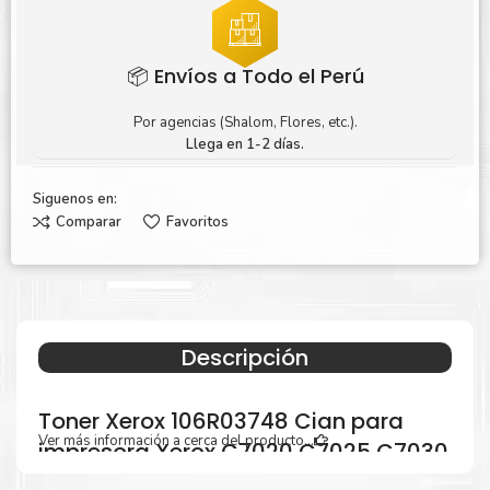
📦 Envíos a Todo el Perú
Por agencias (Shalom, Flores, etc.).
Llega en 1-2 días.
Siguenos en:
Comparar
Favoritos
Descripción
Toner Xerox 106R03748 Cian para
Ver más información a cerca del producto...
impresora Xerox C7020 C7025 C7030