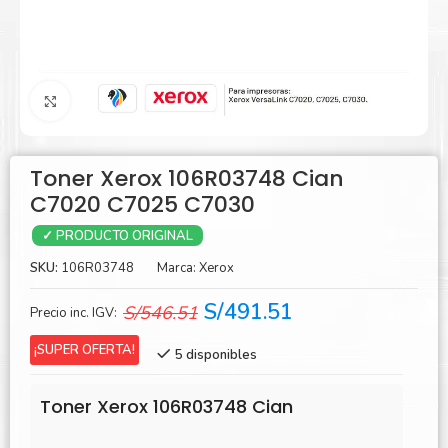
Agrandar
Toner Xerox 106R03748 Cian
C7020 C7025 C7030
✓ PRODUCTO ORIGINAL
SKU:
106R03748
Marca:
Xerox
El
El
S/
491.51
S/
546.51
Precio inc. IGV:
precio
precio
¡SUPER OFERTA!
5 disponibles
original
actual
era:
es:
Toner Xerox 106R03748 Cian
S/546.51.
S/491.51.