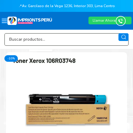
📍
Av. Garcilaso de la Vega 1236, Interior 303, Lima Centro
Llamar Ahora
-10%