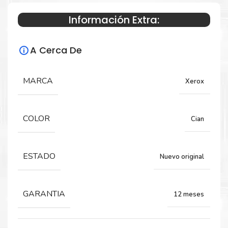
Información Extra:
Especificaciones Técnicas
A Cerca De
Para impresoras:
Toner para impresora Xerox C7020 C7025
MARCA
Xerox
C7030
COLOR
Cian
Rendimiento:
16,500 PÁGINAS
ESTADO
Nuevo original
GARANTIA
12 meses