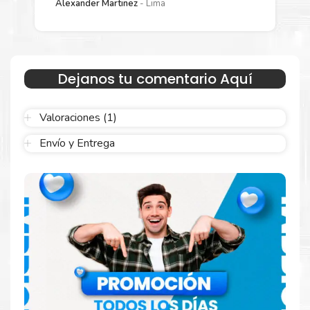
Alexander Martinez
Lima
Sustituya sus cartuchos de
Toner Xerox 106R03748
Cian
rápidamente con la extracción automática de sellado y el
embalaje fácil de abrir para comenzar a imprimir enseguida.
Dejanos tu comentario Aquí
Valoraciones (1)
Envío y Entrega
Hecho para ser confiable
Confíe en el rendimiento uniforme de
Xerox
, tanto si
imprime en blanco y negro como en color. Descubra
más
Aquí
.