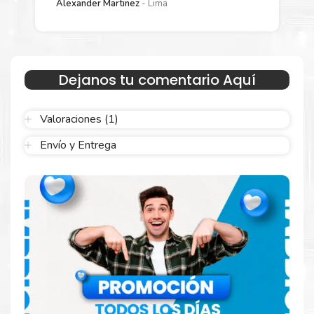
Alexander Martinez
Lima
Sustituya sus cartuchos de
Toner Xerox 106R03746
Amarillo
rápidamente con la extracción automática de sellado y
el embalaje fácil de abrir para comenzar a imprimir enseguida.
Dejanos tu comentario Aquí
Valoraciones (1)
Envío y Entrega
Hecho para ser confiable
Confíe en el rendimiento uniforme de
Xerox
, tanto si
imprime en blanco y negro como en color. Descubra
más
Aquí
.