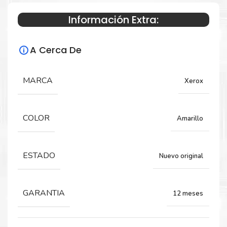
Información Extra:
Especificaciones Técnicas
A Cerca De
Para impresoras:
Toner para impresora Xerox C7020 C7025
MARCA
Xerox
C7030
COLOR
Amarillo
Rendimiento:
16,500 Páginas.
ESTADO
Nuevo original
GARANTIA
12 meses