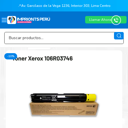
📍
Av. Garcilaso de la Vega 1236, Interior 303, Lima Centro
Llamar Ahora
-10%