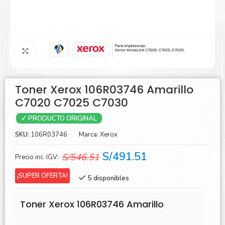
Agrandar
Toner Xerox 106R03746 Amarillo
C7020 C7025 C7030
✓ PRODUCTO ORIGINAL
SKU:
106R03746
Marca:
Xerox
El
El
S/
491.51
S/
546.51
Precio inc. IGV:
precio
precio
¡SUPER OFERTA!
5 disponibles
original
actual
era:
es:
Toner Xerox 106R03746 Amarillo
S/546.51.
S/491.51.