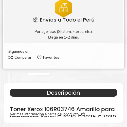
📦 Envíos a Todo el Perú
Por agencias (Shalom, Flores, etc.).
Llega en 1-2 días.
Siguenos en:
Comparar
Favoritos
Descripción
Toner Xerox 106R03746 Amarillo para
Ver más información a cerca del producto...
impresora Xerox C7020 C7025 C7030