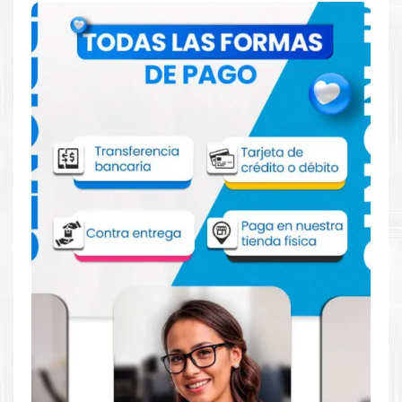
Comprar Toner Xerox 106R03746 Amarillo
para impresora Xerox C7020 C7025
C7030
Aprovecha nuestra experiencia y atención para adquirir tus
productos. Tenemos promociones todos los dias. Escríbenos o
visítanos hoy para encontrar la solución perfecta para tu
impresora
Xerox
, como el
Toner Xerox 106R03746 Amarillo
para impresora Xerox C7020 C7025 C7030
.
Dónde comprar Toner Xerox 106R03746
Amarillo para impresora Xerox C7020
C7025 C7030 en Lima o para provincia
Tienda autorizada por
Xerox
. Descubre la mejor manera de
abastecerte de
Toner Xerox 106R03746 Amarillo para
impresora Xerox C7020 C7025 C7030
. Ofrecemos una amplia