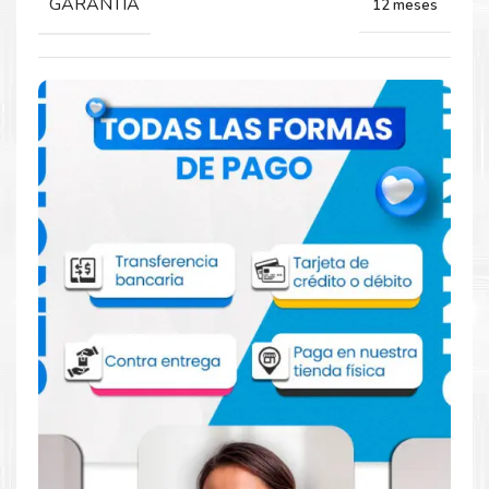
GARANTIA
12 meses
Comprar Toner Xerox 106R04044 Amarillo
para impresoras C8000
Aprovecha nuestra experiencia y atención para adquirir tus
productos. Tenemos promociones todos los dias. Escríbenos o
visítanos hoy para encontrar la solución perfecta para tu
impresora
Xerox
, como el
Toner Xerox 106R04044 Amarillo
para impresoras C8000
.
Dónde comprar Toner para impresoras
C8000 en Lima o para provincia
Tienda autorizada por
Xerox
. Descubre la mejor manera de
abastecerte de
Toner Xerox 106R04044 Amarillo para