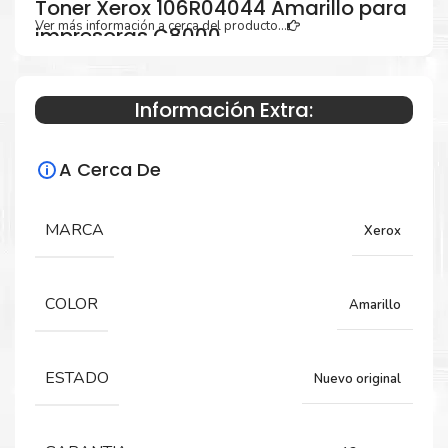
Toner Xerox 106R04044 Amarillo para
Ver más información a cerca del producto...
impresoras C8000
Información Extra:
Especificaciones Técnicas
A Cerca De
Para impresoras:
Toner para impresoras Xerox VersaLink
MARCA
Xerox
C8000.
COLOR
Amarillo
Rendimiento:
7,600 Páginas
ESTADO
Nuevo original