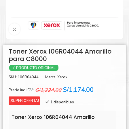
Agrandar
Toner Xerox 106R04044 Amarillo
para C8000
✓ PRODUCTO ORIGINAL
SKU:
106R04044
Marca:
Xerox
El
El
S/
1,174.00
S/
1,224.00
Precio inc. IGV:
precio
precio
¡SUPER OFERTA!
1 disponibles
original
actual
era:
es:
Toner Xerox 106R04044 Amarillo
S/1,224.00.
S/1,174.00.