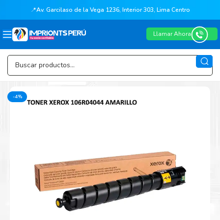
📍
Av. Garcilaso de la Vega 1236, Interior 303, Lima Centro
Llamar Ahora
-4%