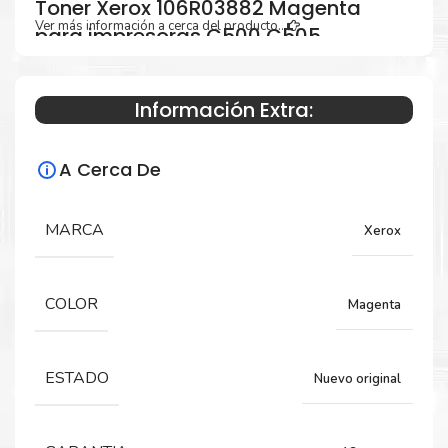
Toner Xerox 106R03882 Magenta
Ver más información a cerca del producto...
para impresoras C500 C505
Información Extra:
Especificaciones Técnicas
A Cerca De
Para impresoras:
Toner para impresoras Xerox VersaLink
MARCA
Xerox
C500, C505.
COLOR
Magenta
Rendimiento:
5,200 Páginas
ESTADO
Nuevo original