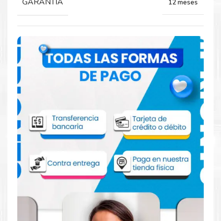
GARANTIA
12 meses
Comprar Toner Xerox 106R03882
Magenta para impresoras C500 C505
Aprovecha nuestra experiencia y atención para adquirir tus
productos. Tenemos promociones todos los dias. Escríbenos o
visítanos hoy para encontrar la solución perfecta para tu
impresora
Xerox
, como el
Toner Xerox 106R03882 Magenta
para impresoras C500 C505
.
Dónde comprar Toner para impresoras
C500 C505 en Lima o para provincia
Tienda autorizada por
Xerox
. Descubre la mejor manera de
abastecerte de
Toner Xerox 106R03882 Magenta para