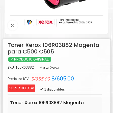
Agrandar
Toner Xerox 106R03882 Magenta
para C500 C505
✓ PRODUCTO ORIGINAL
SKU:
106R03882
Marca:
Xerox
El
El
S/
605.00
S/
655.00
Precio inc. IGV:
precio
precio
¡SUPER OFERTA!
1 disponibles
original
actual
era:
es:
Toner Xerox 106R03882 Magenta
S/655.00.
S/605.00.