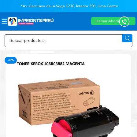
📍
Av. Garcilaso de la Vega 1236, Interior 303, Lima Centro
Llamar Ahora
-8%