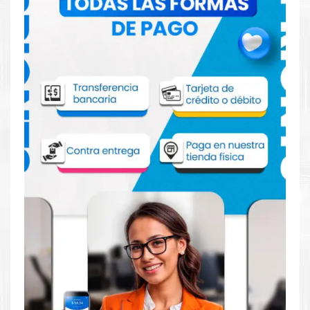
para impresoras C7000
Aprovecha nuestra experiencia y atención para adquirir tus
productos. Tenemos promociones todos los dias. Escríbenos o
visítanos hoy para encontrar la solución perfecta para tu
impresora
Xerox
, como el
Toner Xerox 106R03769 Negro
para impresoras C7000
.
Dónde comprar Toner para impresoras
C7000 en Lima o para provincia
Tienda autorizada por
Xerox
. Descubre la mejor manera de
abastecerte de
Toner Xerox 106R03769 Negro para
impresoras C7000
. Ofrecemos una amplia selección de
productos originales que garantizan un rendimiento óptimo y
duradero para tus necesidades de impresión.