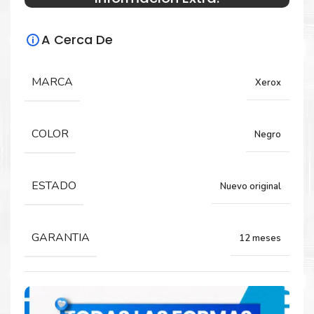
Especificaciones Técnicas
A Cerca De
Para impresoras:
Toner para impresoras Xerox VersaLink
MARCA
Xerox
C7000.
COLOR
Negro
Rendimiento:
5,300 Páginas
ESTADO
Nuevo original
GARANTIA
12 meses
Comprar Toner Xerox 106R03769 Negro