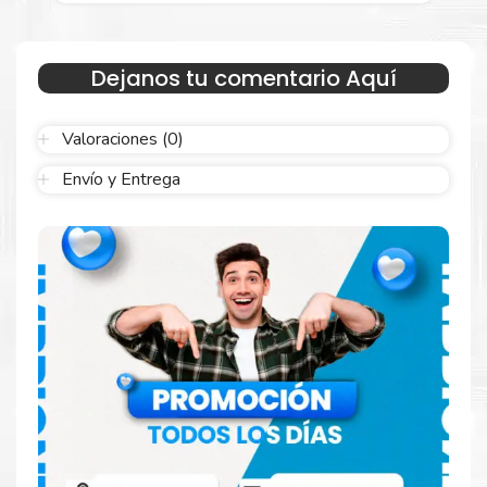
Dejanos tu comentario Aquí
Valoraciones (0)
Envío y Entrega
Hecho para ser confiable
Confíe en el rendimiento uniforme de
Xerox
, tanto si
imprime en blanco y negro como en color. Descubra
más
Aquí
.