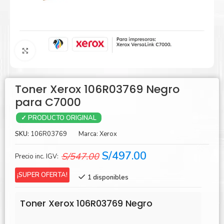
Agrandar
Toner Xerox 106R03769 Negro
para C7000
✓ PRODUCTO ORIGINAL
SKU:
106R03769
Marca:
Xerox
El
El
S/
497.00
S/
547.00
Precio inc. IGV:
precio
precio
¡SUPER OFERTA!
1 disponibles
original
actual
era:
es:
Toner Xerox 106R03769 Negro
S/547.00.
S/497.00.