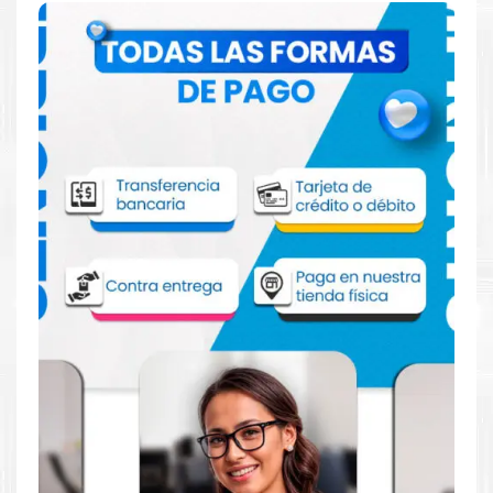
Comprar Toner Xerox 106R03623 para
impresora 3330 3335 3345
Aprovecha nuestra experiencia y atención para adquirir tus
productos. Tenemos promociones todos los dias. Escríbenos o
visítanos hoy para encontrar la solución perfecta para tu
impresora
Xerox
, como el
Toner Xerox 106R03623 para
impresora 3330 3335 3345
.
Dónde comprar Toner Xerox 106R03623
para impresora Xerox 3330 3335 3345 en
Lima o para provincia
Tienda autorizada por
Xerox
. Descubre la mejor manera de
abastecerte de
Toner Xerox 106R03623 para impresora Xerox
3330 3335 3345
. Ofrecemos una amplia selección de
productos originales que garantizan un rendimiento óptimo y
duradero para tus necesidades de impresión.