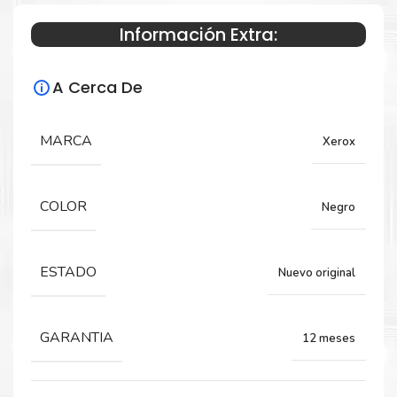
Información Extra:
Especificaciones Técnicas
A Cerca De
Para impresoras:
Toner para impresora Xerox 3330 3335
MARCA
Xerox
3345
COLOR
Negro
Rendimiento:
15,000 PÁGINAS
ESTADO
Nuevo original
GARANTIA
12 meses