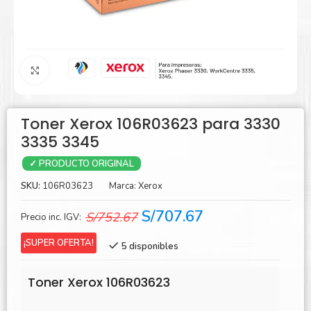
Agrandar
Toner Xerox 106R03623 para 3330
3335 3345
✓ PRODUCTO ORIGINAL
SKU:
106R03623
Marca:
Xerox
El
El
S/
707.67
S/
752.67
Precio inc. IGV:
precio
precio
¡SUPER OFERTA!
5 disponibles
original
actual
era:
es:
Toner Xerox 106R03623
S/752.67.
S/707.67.