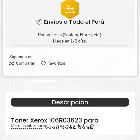
📦 Envíos a Todo el Perú
Por agencias (Shalom, Flores, etc.).
Llega en 1-2 días.
Siguenos en:
Comparar
Favoritos
Descripción
Toner Xerox 106R03623 para
Ver más información a cerca del producto...
impresora 3330 3335 3345