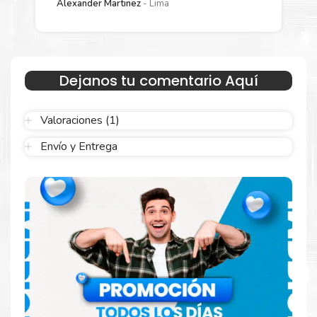
Alexander Martinez
Lima
Sustituya sus cartuchos de
Toner Xerox
106R03623
rápidamente con la extracción automática de
sellado y el embalaje fácil de abrir para comenzar a imprimir
enseguida.
Dejanos tu comentario Aquí
Valoraciones (1)
Envío y Entrega
Hecho para ser confiable
Confíe en el rendimiento uniforme de
Xerox
, tanto si
imprime en blanco y negro como en color. Descubra
más
Aquí
.