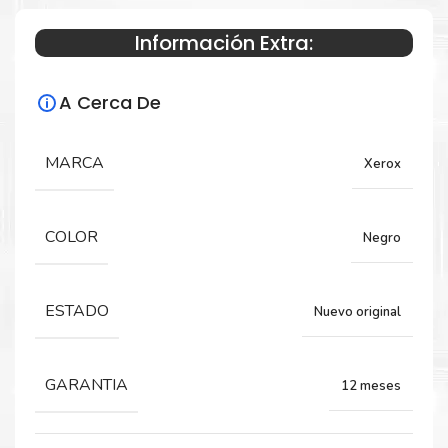
Información Extra:
Especificaciones Técnicas
A Cerca De
Para impresoras:
Toner para impresoras Xerox VersaLink
MARCA
Xerox
C400, C405.
COLOR
Negro
Rendimiento:
5,000 Páginas
ESTADO
Nuevo original
GARANTIA
12 meses