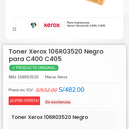
Agrandar
Toner Xerox 106R03520 Negro
para C400 C405
✓ PRODUCTO ORIGINAL
SKU:
106R03520
Marca:
Xerox
El
El
S/
482.00
S/
532.00
Precio inc. IGV:
precio
precio
¡SUPER OFERTA!
Sin existencias
original
actual
era:
es:
Toner Xerox 106R03520 Negro
S/532.00.
S/482.00.