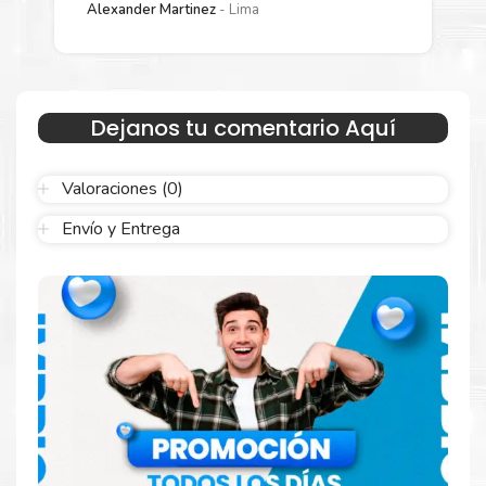
Alexander Martinez
Lima
Negro
rápidamente con la extracción automática de sellado y el
embalaje fácil de abrir para comenzar a imprimir enseguida.
Dejanos tu comentario Aquí
Valoraciones (0)
Envío y Entrega
Hecho para ser confiable
Confíe en el rendimiento uniforme de
Xerox
, tanto si
imprime en blanco y negro como en color. Descubra
más
Aquí
.