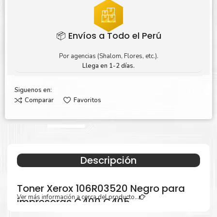
📦 Envíos a Todo el Perú
Por agencias (Shalom, Flores, etc.).
Llega en 1-2 días.
Siguenos en:
Comparar
Favoritos
Descripción
Toner Xerox 106R03520 Negro para
Ver más información a cerca del producto...
impresoras C400 C405