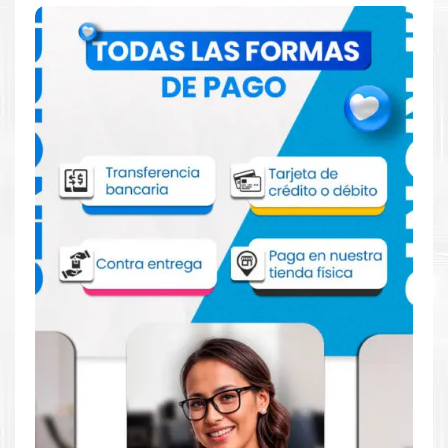
Comprar Toner Xerox 106R03520 Negro
para impresoras C400 C405
Aprovecha nuestra experiencia y atención para adquirir tus
productos. Tenemos promociones todos los dias. Escríbenos o
visítanos hoy para encontrar la solución perfecta para tu
impresora
Xerox
, como el
Toner Xerox 106R03520 Negro
para impresoras C400 C405
.
Dónde comprar Toner para impresoras
C400 C405 en Lima o para provincia
Tienda autorizada por
Xerox
. Descubre la mejor manera de
abastecerte de
Toner Xerox 106R03520 Negro para
impresoras C400 C405
. Ofrecemos una amplia selección de
productos originales que garantizan un rendimiento óptimo y
duradero para tus necesidades de impresión.