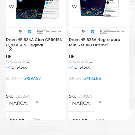
Drum HP 824A Cian CP6015N
Drum HP 828A Negro para
D
CP6015DN Original
M855 M880 Original
2
HP
HP
B
(1)
(1)
En Stock
En Stock
El
El
El
El
S/
997.97
S/
483.56
S/
1,027.97
S/
513.56
S/
precio
precio
precio
precio
Añadir Al Carrito
Añadir Al Carrito
original
actual
original
actual
era:
es:
era:
es:
SKU:
CB385A
SKU:
CF358A
S
S/1,027.97.
S/997.97.
S/513.56.
S/483.56.
HP
HP
MARCA
MARCA
Cian
Negro
COLOR
COLOR