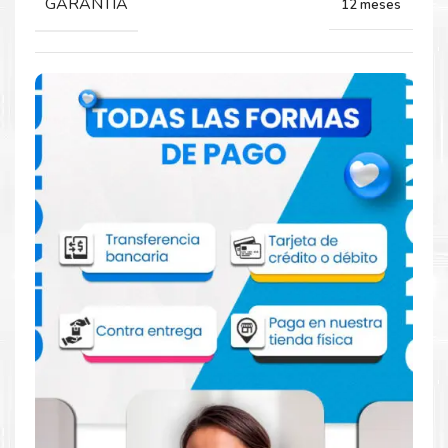
GARANTIA
12 meses
Comprar Toner Xerox 106R03508 Negro
para impresoras C400 C405
Aprovecha nuestra experiencia y atención para adquirir tus
productos. Tenemos promociones todos los dias. Escríbenos o
visítanos hoy para encontrar la solución perfecta para tu
impresora
Xerox
, como el
Toner Xerox 106R03508 Negro
para impresoras C400 C405
.
Dónde comprar Toner para impresoras
C400 C405 en Lima o para provincia
Tienda autorizada por
Xerox
. Descubre la mejor manera de
abastecerte de
Toner Xerox 106R03508 Negro para