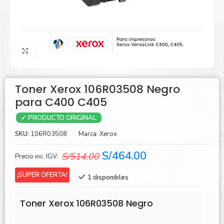
Agrandar
Toner Xerox 106R03508 Negro
para C400 C405
✓ PRODUCTO ORIGINAL
SKU:
106R03508
Marca:
Xerox
El
El
S/
464.00
S/
514.00
Precio inc. IGV:
precio
precio
¡SUPER OFERTA!
1 disponibles
original
actual
era:
es:
Toner Xerox 106R03508 Negro
S/514.00.
S/464.00.