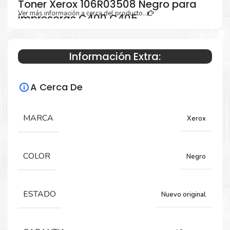
Toner Xerox 106R03508 Negro para
Ver más información a cerca del producto...
impresoras C400 C405
Información Extra:
Especificaciones Técnicas
A Cerca De
Para impresoras:
Toner para impresoras Xerox VersaLink
MARCA
Xerox
C400, C405.
COLOR
Negro
Rendimiento:
2,500 Páginas
ESTADO
Nuevo original