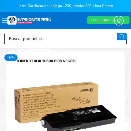
📍
Av. Garcilaso de la Vega 1236, Interior 303, Lima Centro
Llamar Ahora
-10%