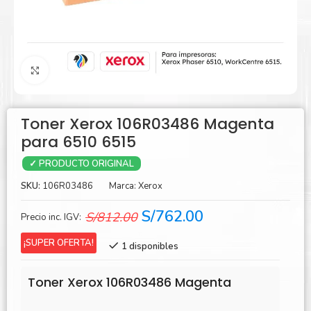
Agrandar
Toner Xerox 106R03486 Magenta
para 6510 6515
✓ PRODUCTO ORIGINAL
SKU:
106R03486
Marca:
Xerox
El
El
S/
762.00
S/
812.00
Precio inc. IGV:
precio
precio
¡SUPER OFERTA!
1 disponibles
original
actual
era:
es:
Toner Xerox 106R03486 Magenta
S/812.00.
S/762.00.