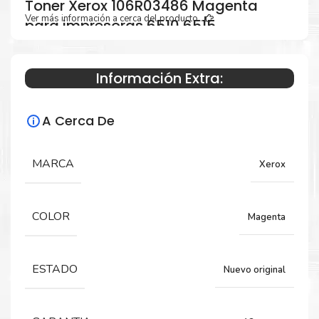
Toner Xerox 106R03486 Magenta
Ver más información a cerca del producto...
para impresoras 6510 6515
Información Extra:
Especificaciones Técnicas
A Cerca De
Para impresoras:
Toner para impresoras Phaser 6510,
MARCA
Xerox
WorkCentre 6515.
COLOR
Magenta
Rendimiento:
2,400 Páginas
ESTADO
Nuevo original