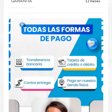
GARANTIA
12 meses
Comprar Toner Xerox 106R03486
Magenta para impresoras 6510 6515
Aprovecha nuestra experiencia y atención para adquirir tus
productos. Tenemos promociones todos los dias. Escríbenos o
visítanos hoy para encontrar la solución perfecta para tu
impresora
Xerox
, como el
Toner Xerox 106R03486 Magenta
para impresoras 6510 6515
.
Dónde comprar Toner para impresoras
6510 6515 en Lima o para provincia
Tienda autorizada por
Xerox
. Descubre la mejor manera de
abastecerte de
Toner Xerox 106R03486 Magenta para