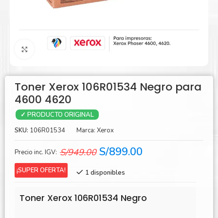
Agrandar
Toner Xerox 106R01534 Negro para
4600 4620
✓ PRODUCTO ORIGINAL
SKU:
106R01534
Marca:
Xerox
El
El
S/
899.00
S/
949.00
Precio inc. IGV:
precio
precio
¡SUPER OFERTA!
1 disponibles
original
actual
era:
es:
Toner Xerox 106R01534 Negro
S/949.00.
S/899.00.