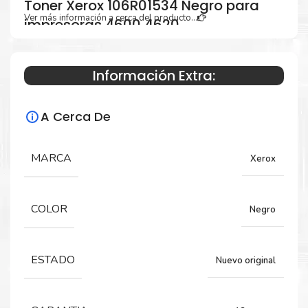
Toner Xerox 106R01534 Negro para
Ver más información a cerca del producto...
impresoras 4600 4620
Información Extra:
Especificaciones Técnicas
A Cerca De
Para impresoras:
Toner para impresoras Xerox Phaser
MARCA
Xerox
4600, 4620.
COLOR
Negro
Rendimiento:
13,000 Páginas
ESTADO
Nuevo original