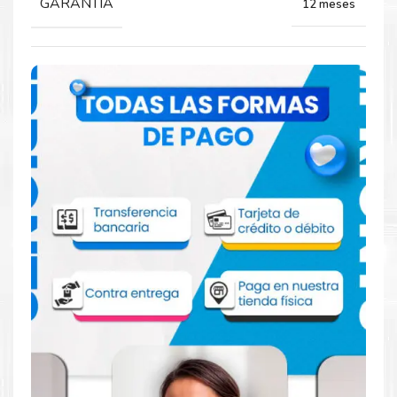
GARANTIA
12 meses
Comprar Toner Xerox 106R01534 Negro
para impresoras 4600 4620
Aprovecha nuestra experiencia y atención para adquirir tus
productos. Tenemos promociones todos los dias. Escríbenos o
visítanos hoy para encontrar la solución perfecta para tu
impresora
Xerox
, como el
Toner Xerox 106R01534 Negro
para impresoras 4600 4620
.
Dónde comprar Toner para impresoras
4600 4620 en Lima o para provincia
Tienda autorizada por
Xerox
. Descubre la mejor manera de
abastecerte de
Toner Xerox 106R01534 Negro para