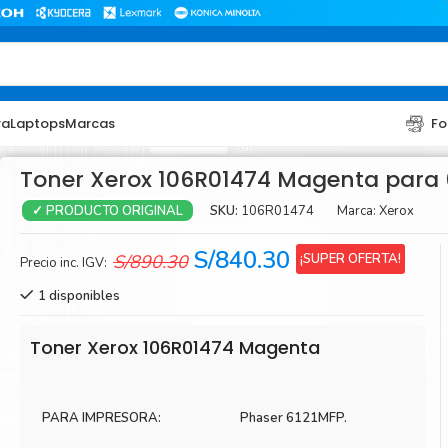
ra
Laptops
Marcas
Fo
Toner Xerox 106R01474 Magenta para 
SKU:
106R01474
Marca:
Xerox
✓ PRODUCTO ORIGINAL
El
El
S/
840.30
¡SUPER OFERTA!
S/
890.30
Precio inc. IGV:
precio
precio
1 disponibles
original
actual
era:
es:
TONER
TONER
Toner Xerox 106R01474 Magenta
S/890.30.
S/840.30.
Toner Hp
Toner Br
Toner Xerox
Toner S
PARA IMPRESORA:
Phaser 6121MFP.
Toner Lexmark
Toner Ri