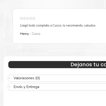
Llegó todo completo a Cusco, lo recomiendo, saludos
Henry
Cusco
Hecho para ser confiable
Dejanos tu c
Confíe en el rendimiento uniforme de
Xerox
, tanto si imprime e
blanco y negro como en color. Descubra más
Aquí
.
Valoraciones (0)
Envío y Entrega