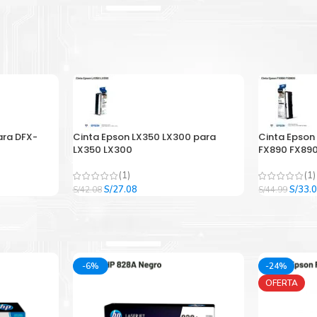
ara DFX-
Cinta Epson LX350 LX300 para
Cinta Epson
LX350 LX300
FX890 FX890
(1)
(1)
El
El
El
S/
27.08
S/
33.
S/
42.08
S/
44.99
precio
precio
precio
original
actual
origina
era:
es:
era:
.
S/42.08.
S/27.08.
S/44.9
-6%
-24%
OFERTA