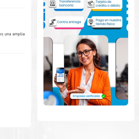
os una amplia
a
rápidamente
de abrir para