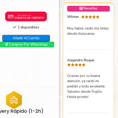
nica Minolta
🙌 Reseñas
harp
Wilmer
Valorado
con
5
de 5
1 disponibles
Muy fiable, recibi mis tintas
desde chulucanas
Añadir Al Carrito
🛒 Comprar Por WhastApp
Alejandro Roque
Valorado
con
5
de 5
Gracias por su buena
atención, ya recibí mi
pedido y todo excelente.
Saludos desde Trujillo.
Hasta pronto!
ivery Rápido (1-2h)