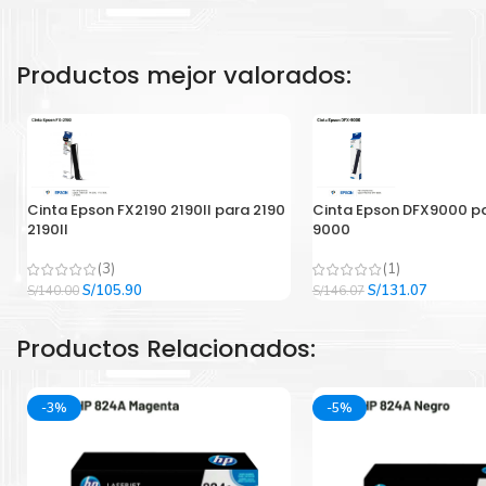
Productos mejor valorados:
Cinta Epson FX2190 2190II para 2190
Cinta Epson DFX9000 p
2190II
9000
(3)
(1)
El
El
El
El
S/
105.90
S/
131.07
S/
140.00
S/
146.07
precio
precio
precio
precio
original
actual
original
actual
Productos Relacionados:
era:
es:
era:
es:
S/140.00.
S/105.90.
S/146.07.
S/131.07
-3%
-5%