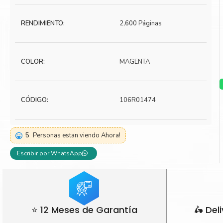
Toner Kyocera
Toner Ko
RENDIMIENTO:
2,600 Páginas
Toner Canon
Toner S
COLOR:
MAGENTA
CÓDIGO:
106R01474
5
Personas estan viendo Ahora!
Escribir por WhatsApp
⭐ 12 Meses de Garantía
🛵 Del