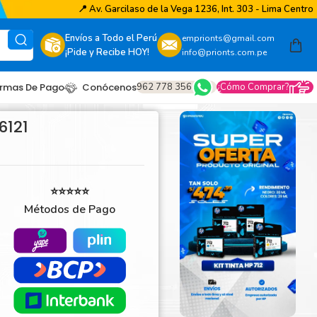
📍
Av. Garcilaso de la Vega 1236, Int. 303 - Lima Centro
Envíos a Todo el Perú
emprionts@gmail.com
¡Pide y Recibe HOY!
info@prionts.com.pe
962 778 356
¿Cómo Comprar?
rmas De Pago
Conócenos
6121
⭐⭐⭐⭐⭐
Métodos de Pago
other
amsung
coh