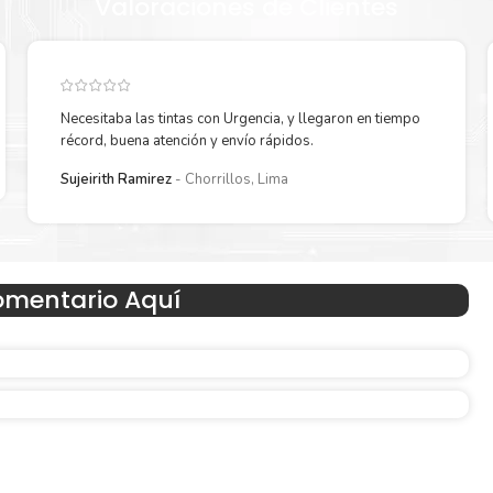
Valoraciones de Clientes
Necesitaba las tintas con Urgencia, y llegaron en tiempo
récord, buena atención y envío rápidos.
Sujeirith Ramirez
Chorrillos, Lima
Hecho para ser fácil de usar
omentario Aquí
n
Simple y fácil de usar. Nuestros cartuchos e impresoras
hechos para facilitar la carga, la impresión y los result