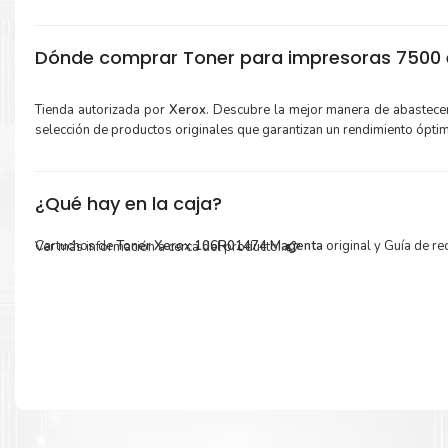
Dónde comprar Toner para impresoras 7500 e
Tienda autorizada por
Xerox
. Descubre la mejor manera de abastece
selección de productos originales que garantizan un rendimiento ópti
¿Qué hay en la caja?
Cartuchos de
Toner Xerox 106R01474 Magenta
original y Guía de rec
Ver más información a cerca del producto...
Más información:
Estamos autorizados por
Xerox
.
Hacemos envíos al por mayor y men
empresas privadas, del estado y público en general.
Garantizamos el cumplimiento de su requerimiento de
Toner
106R01474 Magenta
para su despacho.