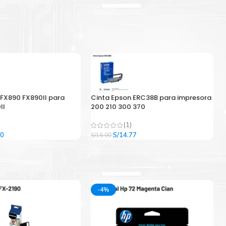
 FX890 FX890II para
Cinta Epson ERC38B para impresora
II
200 210 300 370
(1)
El
El
El
00
S/
14.77
S/
16.00
precio
precio
precio
l
actual
original
actual
es:
era:
es:
9.
S/33.00.
S/16.00.
S/14.77.
-4%