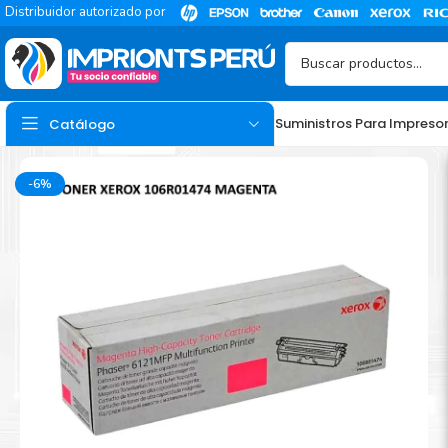
Distribuidor autorizado por
Suministros Para Impreso
Catálogo
-6%
TINTA
Tinta Hp
Tinta Epson
Tinta Canon