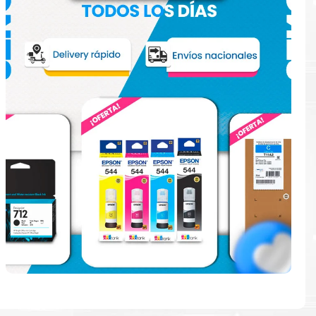
e
en la