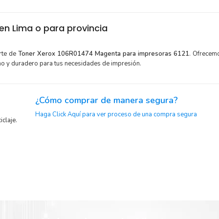
n Lima o para provincia
rte de
Toner Xerox 106R01474 Magenta para impresoras 6121
. Ofrecem
mo y duradero para tus necesidades de impresión.
¿Cómo comprar de manera segura?
Haga Click Aquí para ver proceso de una compra segura
iclaje.
or para
Sustituya sus cartuchos de
Toner Xerox
106R01474 Magent
con la extracción automática de sellado y el embalaje fácil 
 Xerox
comenzar a imprimir enseguida.