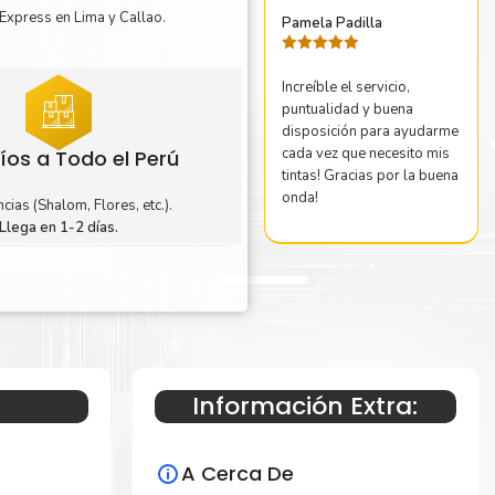
Express en Lima y Callao.
Pamela Padilla
Valorado
con
5
de 5
Increíble el servicio,
puntualidad y buena
disposición para ayudarme
cada vez que necesito mis
íos a Todo el Perú
tintas! Gracias por la buena
onda!
cias (Shalom, Flores, etc.).
Llega en 1-2 días.
Información Extra:
A Cerca De