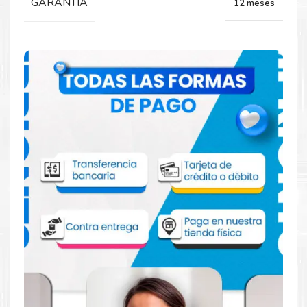
GARANTIA
12 meses
Comprar Toner Xerox 106R01413 Negro
para impresoras 5222 5225 5230
Aprovecha nuestra experiencia y atención para adquirir tus
productos. Tenemos promociones todos los dias. Escríbenos o
visítanos hoy para encontrar la solución perfecta para tu
impresora
Xerox
, como el
Toner Xerox 106R01413 Negro
para impresoras 5222 5225 5230
.
Dónde comprar Toner para impresoras
5222 5225 5230 en Lima o para provincia
Tienda autorizada por
Xerox
. Descubre la mejor manera de
abastecerte de
Toner Xerox 106R01413 Negro para