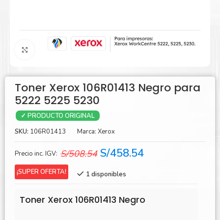
Agrandar
Toner Xerox 106R01413 Negro para
5222 5225 5230
✓ PRODUCTO ORIGINAL
SKU:
106R01413
Marca:
Xerox
El
El
S/
458.54
S/
508.54
Precio inc. IGV:
precio
precio
¡SUPER OFERTA!
1 disponibles
original
actual
era:
es:
Toner Xerox 106R01413 Negro
S/508.54.
S/458.54.