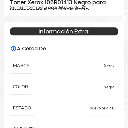
Toner Xerox 106R01413 Negro para
Ver más información a cerca del producto...
impresoras 5222 5225 5230
Información Extra:
Especificaciones Técnicas
A Cerca De
Para impresoras:
Toner para impresoras Xerox WorkCentre
MARCA
Xerox
5222, 5225, 5230.
COLOR
Negro
Rendimiento:
20,000 Páginas
ESTADO
Nuevo original