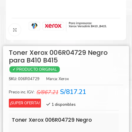
Agrandar
Toner Xerox 006R04729 Negro
para B410 B415
✓ PRODUCTO ORIGINAL
SKU:
006R04729
Marca:
Xerox
El
El
S/
817.21
S/
867.21
Precio inc. IGV:
precio
precio
¡SUPER OFERTA!
1 disponibles
original
actual
era:
es:
Toner Xerox 006R04729 Negro
S/867.21.
S/817.21.