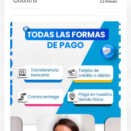
GARANTIA
12 meses
Comprar Toner Xerox 006R04729 Negro
para impresoras B410 B415
Aprovecha nuestra experiencia y atención para adquirir tus
productos. Tenemos promociones todos los dias. Escríbenos o
visítanos hoy para encontrar la solución perfecta para tu
impresora
Xerox
, como el
Toner Xerox 006R04729 Negro
para impresoras B410 B415
.
Dónde comprar Toner para impresoras
Xerox B410 B415 en Lima o para provincia
Tienda autorizada por
Xerox
. Descubre la mejor manera de
abastecerte de
Toner Xerox 006R04729 Negro para