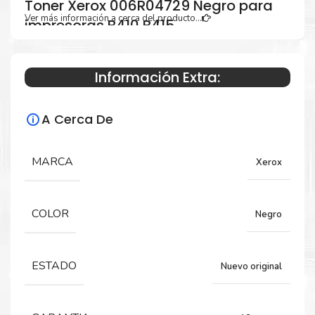
Toner Xerox 006R04729 Negro para
Ver más información a cerca del producto...
impresoras B410 B415
Información Extra:
Especificaciones Técnicas
A Cerca De
Para impresoras:
Toner para impresoras Xerox Versalink
MARCA
Xerox
B410 ,B415.
COLOR
Negro
Rendimiento:
14,000 Páginas
ESTADO
Nuevo original