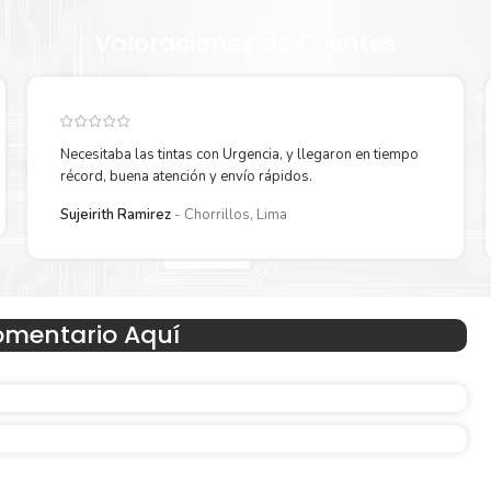
Valoraciones de Clientes
Necesitaba las tintas con Urgencia, y llegaron en tiempo
récord, buena atención y envío rápidos.
Sujeirith Ramirez
Chorrillos, Lima
Hecho para ser fácil de usar
omentario Aquí
n
Simple y fácil de usar. Nuestros cartuchos e impresoras
hechos para facilitar la carga, la impresión y los result