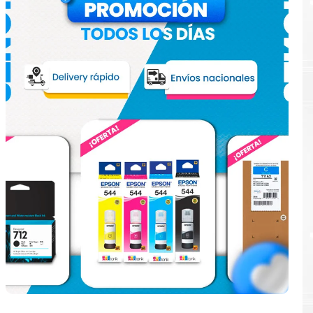
e
en la