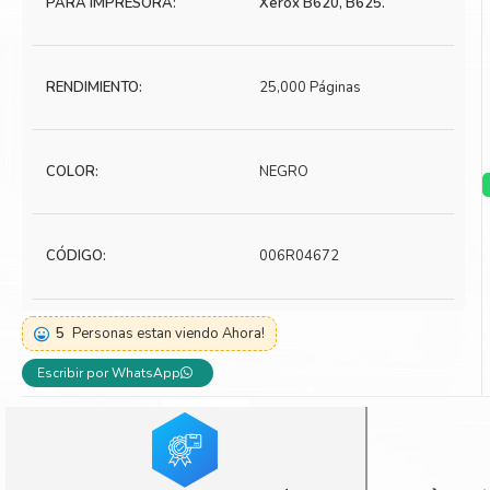
PARA IMPRESORA:
Xerox B620, B625.
Toner Kyocera
Toner Ko
Toner Canon
Toner S
RENDIMIENTO:
25,000 Páginas
COLOR:
NEGRO
CÓDIGO:
006R04672
5
Personas estan viendo Ahora!
Escribir por WhatsApp