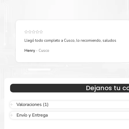
006R04672 Negro
para su despacho.
Llegó todo completo a Cusco, lo recomiendo, saludos
Henry
Cusco
Hecho para ser confiable
Dejanos tu c
Confíe en el rendimiento uniforme de
Xerox
, tanto si imprime e
blanco y negro como en color. Descubra más
Aquí
.
Valoraciones (1)
Envío y Entrega