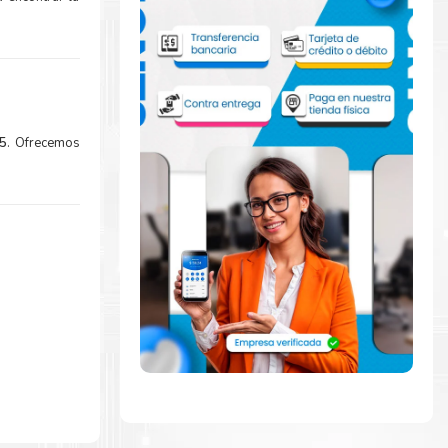
25
. Ofrecemos
idamente con
 para comenzar