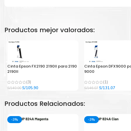
Productos mejor valorados:
Cinta Epson FX2190 2190II para 2190
Cinta Epson DFX9000 p
2190II
9000
(3)
(1)
El
El
El
El
S/
105.90
S/
131.07
S/
140.00
S/
146.07
precio
precio
precio
precio
original
actual
original
actual
Productos Relacionados:
era:
es:
era:
es:
S/140.00.
S/105.90.
S/146.07.
S/131.07
-3%
-3%