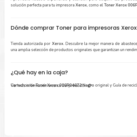
solución perfecta para tu impresora
Xerox
, como el
Toner Xerox 006
Dónde comprar Toner para impresoras Xerox 
Tienda autorizada por
Xerox
. Descubre la mejor manera de abastec
una amplia selección de productos originales que garantizan un rendi
¿Qué hay en la caja?
Cartuchos de
Toner Xerox 006R04672 Negro
original y Guía de recicl
Ver más información a cerca del producto...
Más información:
Estamos autorizados por
Xerox
.
Hacemos envíos al por mayor y men
empresas privadas, del estado y público en general.
Garantizamos el cumplimiento de su requerimiento de
Toner