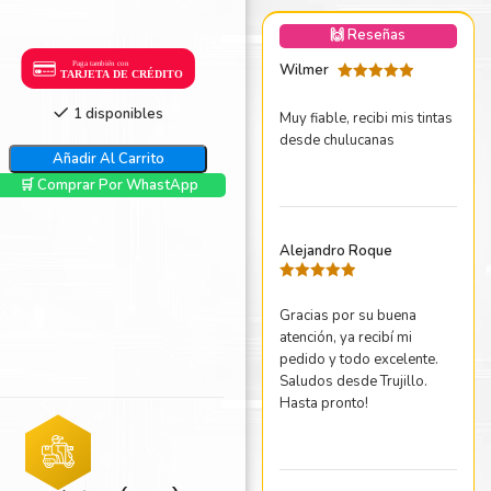
nica Minolta
🙌 Reseñas
harp
Wilmer
Valorado
con
5
de 5
1 disponibles
Muy fiable, recibi mis tintas
desde chulucanas
Añadir Al Carrito
🛒 Comprar Por WhastApp
Alejandro Roque
Valorado
con
5
de 5
Gracias por su buena
atención, ya recibí mi
pedido y todo excelente.
Saludos desde Trujillo.
Hasta pronto!