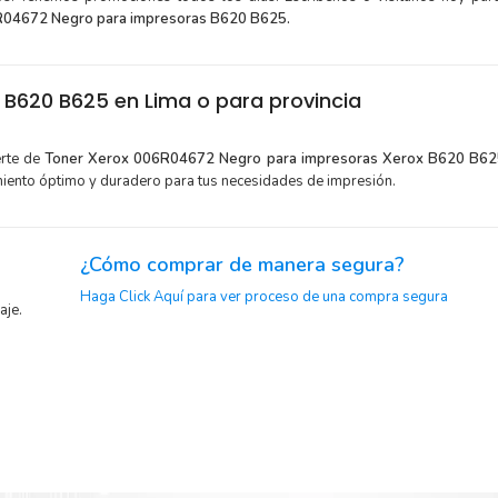
R04672 Negro para impresoras B620 B625.
B620 B625 en Lima o para provincia
erte de
Toner Xerox 006R04672 Negro para impresoras Xerox B620 B6
miento óptimo y duradero para tus necesidades de impresión.
¿Cómo comprar de manera segura?
Haga Click Aquí para ver proceso de una compra segura
aje.
or para
Sustituya sus cartuchos de
Toner Xerox 006R04672 Negro
ráp
la extracción automática de sellado y el embalaje fácil de abrir
 Xerox
a imprimir enseguida.