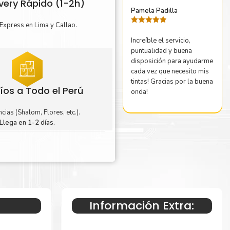
ivery Rápido (1-2h)
Pamela Padilla
Express en Lima y Callao.
Valorado
con
5
de 5
Increíble el servicio,
puntualidad y buena
disposición para ayudarme
cada vez que necesito mis
tintas! Gracias por la buena
íos a Todo el Perú
onda!
cias (Shalom, Flores, etc.).
Llega en 1-2 días.
Información Extra: