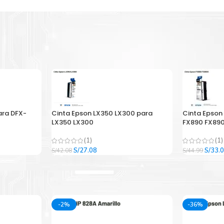
ara DFX-
Cinta Epson LX350 LX300 para
Cinta Epson
LX350 LX300
FX890 FX890
(1)
(1)
El
El
El
S/
27.08
S/
33.
S/
42.08
S/
44.99
precio
precio
precio
original
actual
origina
era:
es:
era:
.
S/42.08.
S/27.08.
S/44.9
-2%
-36%