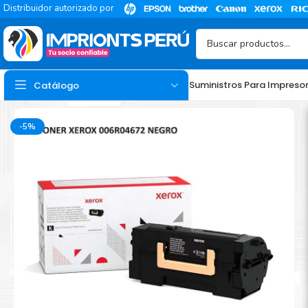
Distribuidor autorizado por
Suministros Para Impreso
Catálogo
-5%
TINTA
Tinta Hp
Tinta Epson
Tinta Canon