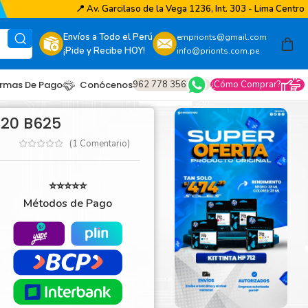
📍
Av. Garcilaso de la Vega 1236, Int. 303 - Lima Centro
Envíos a Todo el Perú
emprionts@gmail.com
¡Pide y Recibe HOY!
info@prionts.com.pe
962 778 356
¿Cómo Comprar?
rmas De Pago
Conócenos
620 B625
(
1
Comentario)
⭐⭐⭐⭐⭐
Métodos de Pago
other
amsung
coh