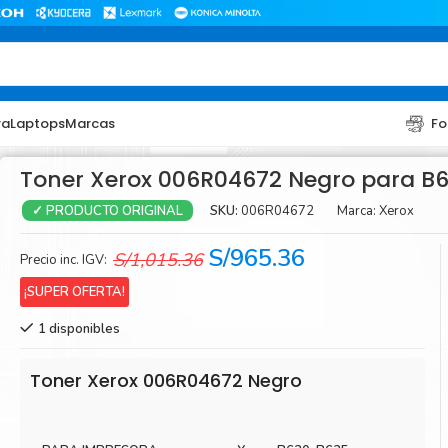
ra
Laptops
Marcas
Fo
Toner Xerox 006R04672 Negro para B
SKU:
006R04672
Marca:
Xerox
✓ PRODUCTO ORIGINAL
El
El
S/
965.36
S/
1,015.36
Precio inc. IGV:
precio
precio
¡SUPER OFERTA!
original
actual
1 disponibles
era:
es:
TONER
TONER
S/1,015.36.
S/965.36.
Toner Hp
Toner Br
Toner Xerox 006R04672 Negro
Toner Xerox
Toner S
Toner Lexmark
Toner Ri