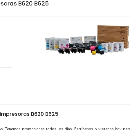
esoras B620 B625
impresoras B620 B625
tos. Tenemos promociones todos los dias. Escríbenos o visítanos hoy para