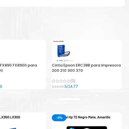
 FX890 FX890II para
Cinta Epson ERC38B para impresora
II
200 210 300 370
(1)
El
El
El
00
S/
14.77
S/
16.00
precio
precio
precio
l
actual
original
actual
es:
era:
es:
9.
S/33.00.
S/16.00.
S/14.77.
-4%