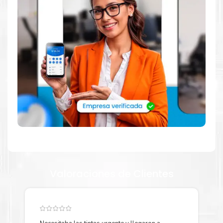
abastecerte de
Toner Xerox 006R01745 Amarillo para
impresoras 8130 8135 8145 8155 8170
. Ofrecemos una
amplia selección de productos originales que garantizan un
rendimiento óptimo y duradero para tus necesidades de
impresión.
¿Qué hay en la caja?
Cartuchos de
Toner Xerox 006R01745 Amarillo
original y Guía
de reciclaje.
¿Cómo comprar de manera segura?
Haga Click Aquí para ver proceso de una compra segura
Valoraciones de Clientes
Más información:
Estamos autorizados por
Xerox
.
Hacemos envíos al por mayor
y menor para empresas privadas, del estado y público en