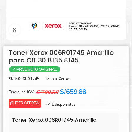
Agrandar
Toner Xerox 006R01745 Amarillo
para C8130 8135 8145
✓ PRODUCTO ORIGINAL
SKU:
006R01745
Marca:
Xerox
El
El
S/
659.88
S/
709.88
Precio inc. IGV:
precio
precio
¡SUPER OFERTA!
1 disponibles
original
actual
era:
es:
Toner Xerox 006R01745 Amarillo
S/709.88.
S/659.88.