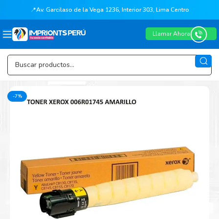
📍
Av. Garcilaso de la Vega 1236, Interior 303, Lima Centro
Llamar Ahora
-7%