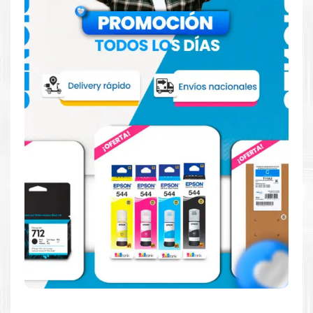
imprime en blanco y negro como en color. Descubra
más
Aquí
.
Hecho para ser fácil de usar
Simple y fácil de usar. Nuestros cartuchos e impresoras
están hechos para facilitar la carga, la impresión y los
resultados.