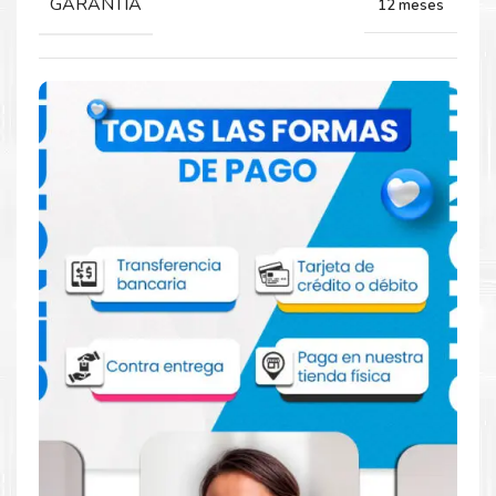
GARANTIA
12 meses
Comprar Toner Xerox 006R01745 Amarillo
para impresoras 8130 8135 8145 8155 8170
Aprovecha nuestra experiencia y atención para adquirir tus
productos. Tenemos promociones todos los dias. Escríbenos o
visítanos hoy para encontrar la solución perfecta para tu
impresora
Xerox
, como el
Toner Xerox 006R01745 Amarillo
para impresoras 8130 8135 8145 8155 8170
.
Dónde comprar Toner para impresoras
Xerox 8130 8135 8145 8155 8170 en Lima o
para provincia
Tienda autorizada por
Xerox
. Descubre la mejor manera de