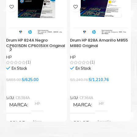
Drum HP 824A Negro
Drum HP 828A Amarillo M855
C
CP6015DN CP6015XH Original
M880 Original
p
HP
HP
E
(1)
(1)
En Stock
En Stock
El
El
El
El
S/
625.00
S/
1,210.76
S/
655.00
S/
1,240.76
S/
precio
precio
precio
precio
Añadir Al Carrito
Añadir Al Carrito
original
actual
original
actual
era:
es:
era:
es:
SKU:
CB384A
SKU:
CF364A
S
S/655.00.
S/625.00.
S/1,240.76.
S/1,210.76.
HP
HP
MARCA
MARCA
Negro
Amarillo
COLOR
COLOR