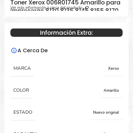
Toner Xerox 006R01745 Amarillo para
Ver más información a cerca del producto...
impresoras 8130 8135 8145 8155 8170
Información Extra:
Especificaciones Técnicas
A Cerca De
Para impresoras:
Toner para impresoras Xerox Altalink
MARCA
Xerox
C8130, C8135, C8145, C8155, C8170.
COLOR
Amarillo
Rendimiento:
21,000 Páginas
ESTADO
Nuevo original