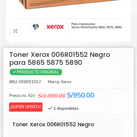
Agrandar
Toner Xerox 006R01552 Negro
para 5865 5875 5890
✓ PRODUCTO ORIGINAL
SKU:
006R01552
Marca:
Xerox
El
El
S/
950.00
S/
1,000.00
Precio inc. IGV:
precio
precio
¡SUPER OFERTA!
1 disponibles
original
actual
era:
es:
Toner Xerox 006R01552 Negro
S/1,000.00.
S/950.00.