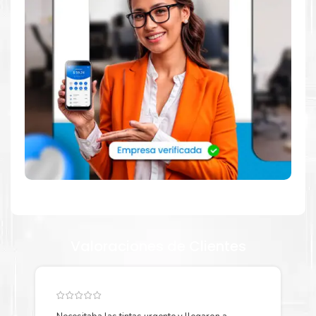
abastecerte de
Toner Xerox 006R01552 Negro para
impresoras Xerox 5865 5875 5890
. Ofrecemos una amplia
selección de productos originales que garantizan un rendimiento
óptimo y duradero para tus necesidades de impresión.
¿Qué hay en la caja?
Cartuchos de
Toner Xerox 006R01552 Negro
original y Guía
de reciclaje.
¿Cómo comprar de manera segura?
Haga Click Aquí para ver proceso de una compra segura
Valoraciones de Clientes
Más información:
Estamos autorizados por
Xerox
.
Hacemos envíos al por mayor
y menor para empresas privadas, del estado y público en
general.