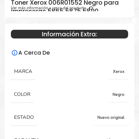
Toner Xerox 006R01552 Negro para
Ver más información a cerca del producto...
impresoras 5865 5875 5890
Información Extra:
Especificaciones Técnicas
A Cerca De
Para impresoras:
Toner para impresoras Xerox WorkCentre
MARCA
Xerox
5865, 5875, 5890.
COLOR
Negro
Rendimiento:
55,000 Páginas.
ESTADO
Nuevo original