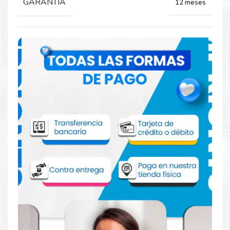
GARANTIA
12 meses
Comprar Toner Xerox 006R01552 Negro
para impresoras 5865 5875 5890
Aprovecha nuestra experiencia y atención para adquirir tus
productos. Tenemos promociones todos los dias. Escríbenos o
visítanos hoy para encontrar la solución perfecta para tu
impresora
Xerox
, como el
Toner Xerox 006R01552 Negro
para impresoras 5865 5875 5890
.
Dónde comprar Toner para impresoras
Xerox 5865 5875 5890 en Lima o para
provincia
Tienda autorizada por
Xerox
. Descubre la mejor manera de