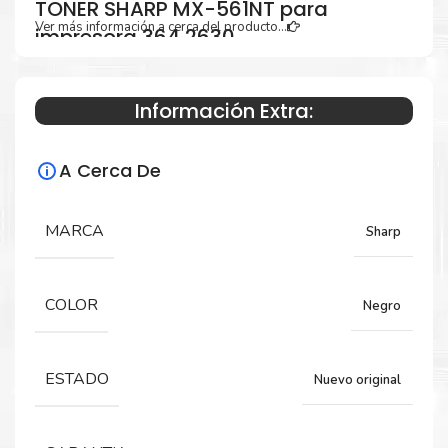
TONER SHARP MX-561NT para
Ver más información a cerca del producto...
impresora 364 2630
Información Extra:
Especificaciones Técnicas
A Cerca De
Para impresoras:
TONER para impresora MXM364, 365, 464,
MARCA
Sharp
465, 564, 565N, 2630, 3050, 3070, 3550,
3570, 4050, 4070, 5050, 5070, 6050, 6070.
COLOR
Negro
Rendimiento:
ESTADO
Nuevo original
44,000 PÁGINAS