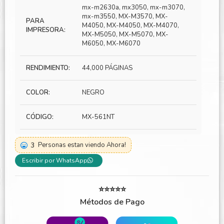
mx-m2630a, mx3050, mx-m3070,
mx-m3550, MX-M3570, MX-
PARA
M4050, MX-M4050, MX-M4070,
IMPRESORA:
MX-M5050, MX-M5070, MX-
M6050, MX-M6070
RENDIMIENTO:
44,000 PÁGINAS
COLOR:
NEGRO
CÓDIGO:
MX-561NT
3
Personas estan viendo Ahora!
Escribir por WhatsApp
⭐⭐⭐⭐⭐
Métodos de Pago