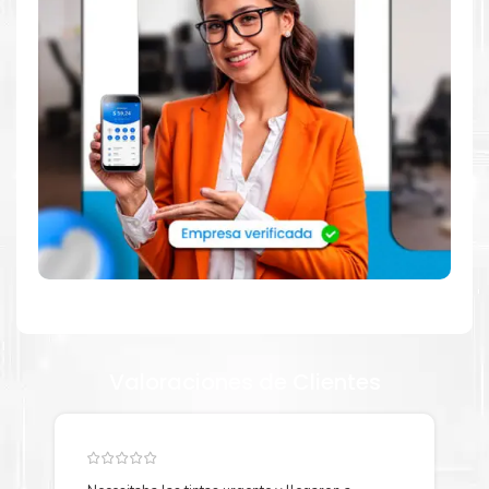
Tienda autorizada por
Sharp
. Descubre la mejor manera de
abastecerte de
TONER SHARP MX-561NT
para impresora
SHARP MXM364, 365, 464, 465, 564, 565N, 2630, 3050,
3070, 3550, 3570, 4050, 4070, 5050, 5070, 6050,
6070.
Ofrecemos una amplia selección de productos originales
que garantizan un rendimiento óptimo y duradero para tus
necesidades de impresión.
¿Qué hay en la caja?
Cartuchos de
TONER SHARP MX-561NT
original y Guía de
reciclaje.
Valoraciones de Clientes
¿Cómo comprar de manera segura?
Haga Click Aquí para ver proceso de una compra segura