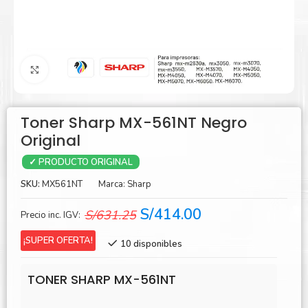
Agrandar
Toner Sharp MX-561NT Negro
Original
✓ PRODUCTO ORIGINAL
SKU:
MX561NT
Marca:
Sharp
El
El
S/
414.00
S/
631.25
Precio inc. IGV:
precio
precio
¡SUPER OFERTA!
10 disponibles
original
actual
era:
es:
TONER SHARP MX-561NT
S/631.25.
S/414.00.