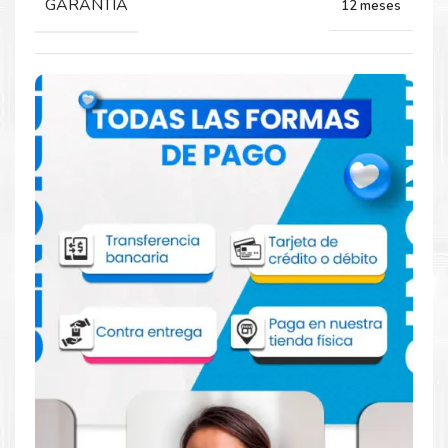
GARANTIA
12 meses
Comprar TONER SHARP MX-561NT para
impresora 364 2630
Aprovecha nuestra experiencia y atención para adquirir tus
productos. Tenemos promociones todos los dias. Escríbenos o
visítanos hoy para encontrar la solución perfecta para tu
impresora
Sharp
, como el
(palabra clave) para impresoras
(impresoras)
.
Dónde comprar TONER para impresora
SHARP 364 2630 en Lima o para provincia