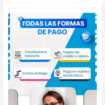
Comprar Toner Lexmark 83D0HK0 Negro
para impresoras 942 943 944
Aprovecha nuestra experiencia y atención para adquirir tus
productos. Tenemos promociones todos los dias. Escríbenos o
visítanos hoy para encontrar la solución perfecta para tu
impresora
Lexmark
, como la
Toner Lexmark 83D0HK0 Negro
para impresoras 942 943 944
.
Dónde comprar Toner para impresoras
942 943 944 en Lima o para provincia