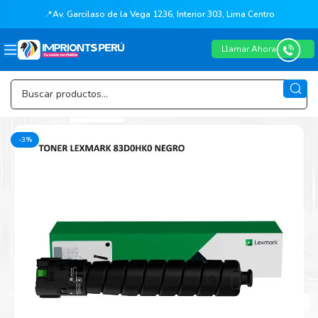
📍
Av. Garcilaso de la Vega 1236, Interior 303, Lima Centro
Llamar Ahora
-3%