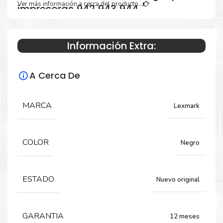
Ver más información a cerca del producto...
impresoras 942 943 944
Información Extra:
Especificaciones Técnicas
A Cerca De
Para impresoras:
Toner para impresoras Lexmark CX942,
MARCA
Lexmark
943, 944.
COLOR
Negro
Rendimiento:
45,000 páginas
ESTADO
Nuevo original
GARANTIA
12 meses