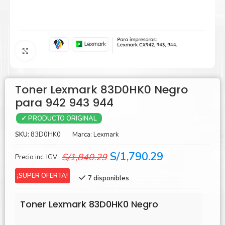
Agrandar
Toner Lexmark 83D0HK0 Negro
para 942 943 944
✓ PRODUCTO ORIGINAL
SKU:
83D0HK0
Marca:
Lexmark
El
El
S/
1,790.29
S/
1,840.29
Precio inc. IGV:
precio
precio
¡SUPER OFERTA!
7 disponibles
original
actual
era:
es:
Toner Lexmark 83D0HK0 Negro
S/1,840.29.
S/1,790.29.