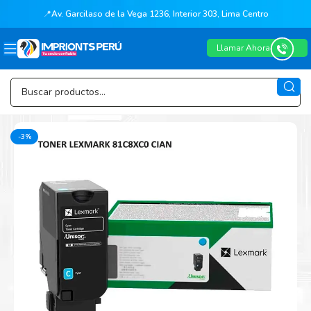
📍
Av. Garcilaso de la Vega 1236, Interior 303, Lima Centro
Llamar Ahora
-3%