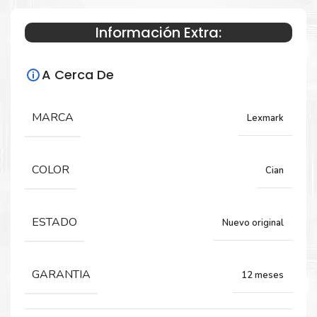
Información Extra:
Especificaciones Técnicas
A Cerca De
Para impresoras:
Toner para impresoras Lexmark CX735,
MARCA
Lexmark
CS735.
COLOR
Cian
Rendimiento:
16,200 páginas
ESTADO
Nuevo original
GARANTIA
12 meses