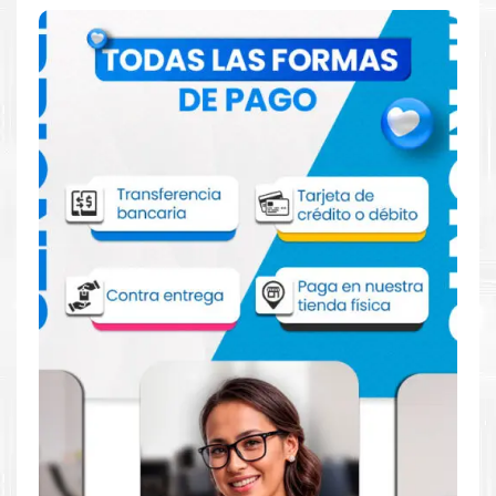
Comprar Toner Lexmark 81C8XC0 Cian
para impresoras 735
Aprovecha nuestra experiencia y atención para adquirir tus
productos. Tenemos promociones todos los dias. Escríbenos o
visítanos hoy para encontrar la solución perfecta para tu
impresora
Lexmark
, como la
Toner Lexmark 81C8XC0 Cian
para impresoras 735.
Dónde comprar Toner para impresoras
735 en Lima o para provincia
Tienda autorizada por
Lexmark
. Descubre la mejor manera de
abastecerte de
Toner Lexmark 81C8XC0 Cian para impresoras