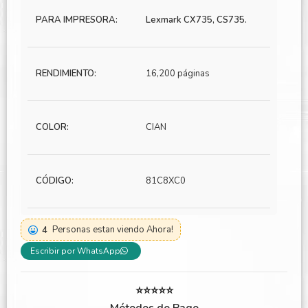
PARA IMPRESORA:
Lexmark CX735, CS735.
RENDIMIENTO:
16,200 páginas
COLOR:
CIAN
CÓDIGO:
81C8XC0
4
Personas estan viendo Ahora!
Escribir por WhatsApp
⭐⭐⭐⭐⭐