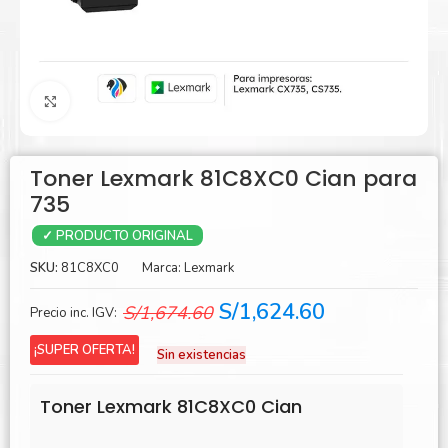
Agrandar
Toner Lexmark 81C8XC0 Cian para
735
✓ PRODUCTO ORIGINAL
SKU:
81C8XC0
Marca:
Lexmark
El
El
S/
1,624.60
S/
1,674.60
Precio inc. IGV:
precio
precio
¡SUPER OFERTA!
Sin existencias
original
actual
era:
es:
Toner Lexmark 81C8XC0 Cian
S/1,674.60.
S/1,624.60.