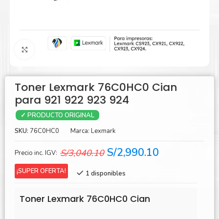
Agrandar
Toner Lexmark 76C0HC0 Cian
para 921 922 923 924
✓ PRODUCTO ORIGINAL
SKU:
76C0HC0
Marca:
Lexmark
El
El
S/
2,990.10
S/
3,040.10
Precio inc. IGV:
precio
precio
¡SUPER OFERTA!
1 disponibles
original
actual
era:
es:
Toner Lexmark 76C0HC0 Cian
S/3,040.10.
S/2,990.10.