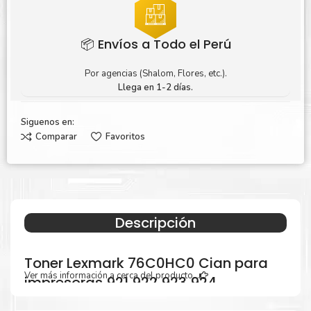
📦 Envíos a Todo el Perú
Por agencias (Shalom, Flores, etc.).
Llega en 1-2 días.
Siguenos en:
Comparar
Favoritos
Descripción
Toner Lexmark 76C0HC0 Cian para
Ver más información a cerca del producto...
impresoras 921 922 923 924