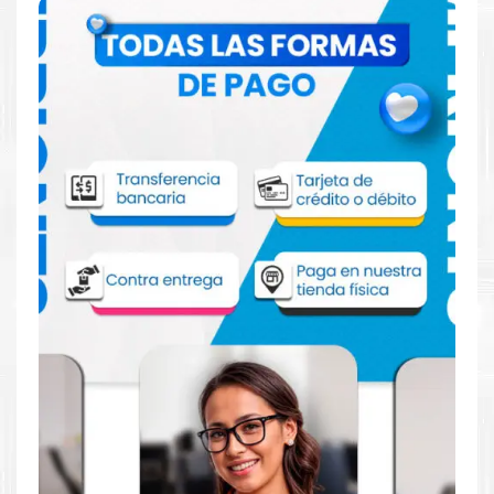
Comprar Toner Lexmark 76C0HC0 Cian
para impresoras 921 922 923 924
Aprovecha nuestra experiencia y atención para adquirir tus
productos. Tenemos promociones todos los dias. Escríbenos o
visítanos hoy para encontrar la solución perfecta para tu
impresora
Lexmark
, como la
Toner Lexmark 76C0HC0 Cian
para impresoras 921 922 923 924.
Dónde comprar Toner para impresoras
921 922 923 924 en Lima o para provincia
Tienda autorizada por
Lexmark
. Descubre la mejor manera de
abastecerte de
Toner Lexmark 76C0HC0 Cian para impresoras