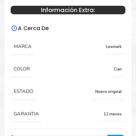
Información Extra:
Especificaciones Técnicas
A Cerca De
Para impresoras:
Toner para impresoras Lexmark CS923,
MARCA
Lexmark
CX921, CX922, CX923, CX924.
COLOR
Cian
Rendimiento:
34,000 páginas
ESTADO
Nuevo original
GARANTIA
12 meses