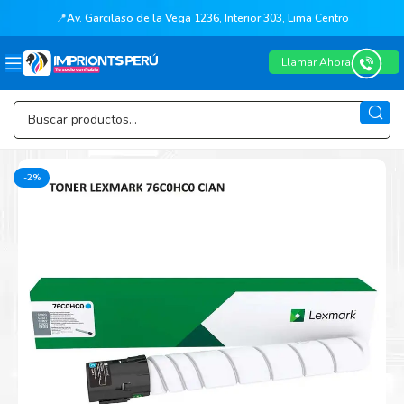
📍
Av. Garcilaso de la Vega 1236, Interior 303, Lima Centro
Llamar Ahora
-2%