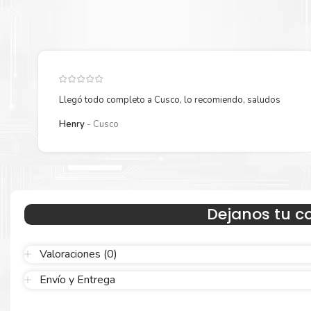
75M4HM0 Magenta
para su despacho.
Llegó todo completo a Cusco, lo recomiendo, saludos
Henry
Cusco
Hecho para ser confiable
Dejanos tu c
Confíe en el rendimiento, tanto si imprime en blanco y negro como
color.
Valoraciones (0)
Envío y Entrega