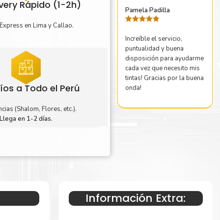
ivery Rápido (1-2h)
Pamela Padilla
Express en Lima y Callao.
Valorado
con
5
de 5
Increíble el servicio,
puntualidad y buena
disposición para ayudarme
cada vez que necesito mis
tintas! Gracias por la buena
íos a Todo el Perú
onda!
cias (Shalom, Flores, etc.).
Llega en 1-2 días.
Información Extra: