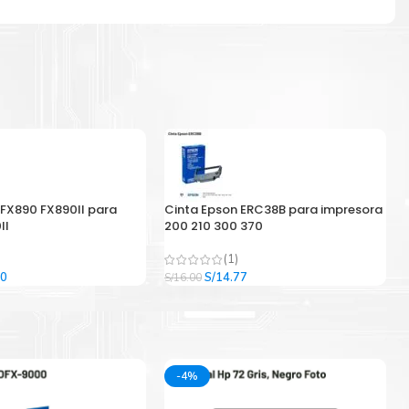
 FX890 FX890II para
Cinta Epson ERC38B para impresora
II
200 210 300 370
(1)
El
El
El
00
S/
14.77
S/
16.00
precio
precio
precio
l
actual
original
actual
es:
era:
es:
9.
S/33.00.
S/16.00.
S/14.77.
-4%