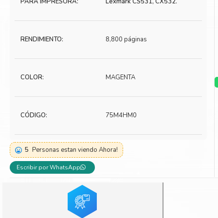
PARA IMPRESORA:
Lexmark CS531, CX532.
Toner Kyocera
Toner Ko
Toner Canon
Toner S
RENDIMIENTO:
8,800 páginas
COLOR:
MAGENTA
CÓDIGO:
75M4HM0
5
Personas estan viendo Ahora!
Escribir por WhatsApp