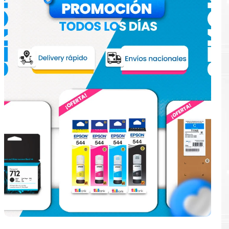
e
ular.