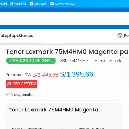
ra
Laptops
Marcas
Fo
Toner Lexmark 75M4HM0 Magenta par
SKU:
75M4HM0
Marca:
Lexmark
✓ PRODUCTO ORIGINAL
El
El
S/
1,395.66
S/
1,445.66
Precio inc. IGV:
precio
precio
¡SUPER OFERTA!
original
actual
1 disponibles
era:
es:
TONER
TONER
S/1,445.66.
S/1,395.66.
Toner Hp
Toner Br
Toner Lexmark 75M4HM0 Magenta
Toner Xerox
Toner S
Toner Lexmark
Toner Ri