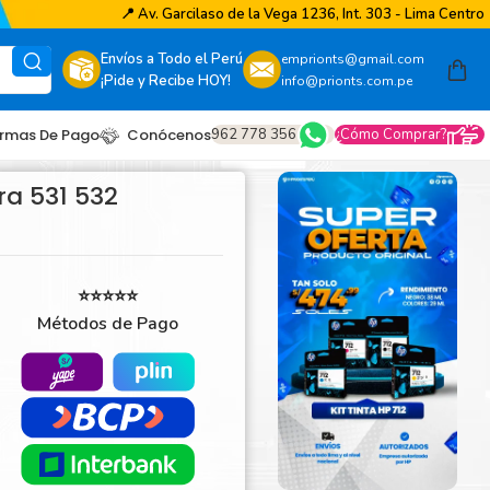
📍
Av. Garcilaso de la Vega 1236, Int. 303 - Lima Centro
Envíos a Todo el Perú
emprionts@gmail.com
¡Pide y Recibe HOY!
info@prionts.com.pe
962 778 356
¿Cómo Comprar?
rmas De Pago
Conócenos
a 531 532
⭐⭐⭐⭐⭐
Métodos de Pago
other
amsung
coh