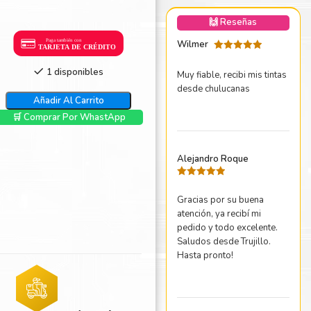
nica Minolta
🙌 Reseñas
harp
Wilmer
Valorado
con
5
de 5
1 disponibles
Muy fiable, recibi mis tintas
desde chulucanas
Añadir Al Carrito
🛒 Comprar Por WhastApp
Alejandro Roque
Valorado
con
5
de 5
Gracias por su buena
atención, ya recibí mi
pedido y todo excelente.
Saludos desde Trujillo.
Hasta pronto!