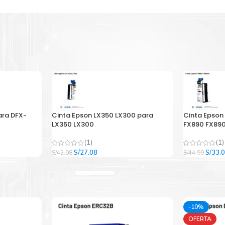
ara DFX-
Cinta Epson LX350 LX300 para
Cinta Epson
LX350 LX300
FX890 FX890
(1)
(1)
El
El
El
S/
27.08
S/
33.
S/
42.08
S/
44.99
precio
precio
precio
original
actual
origina
era:
es:
era:
.
S/42.08.
S/27.08.
S/44.9
-10%
OFERTA