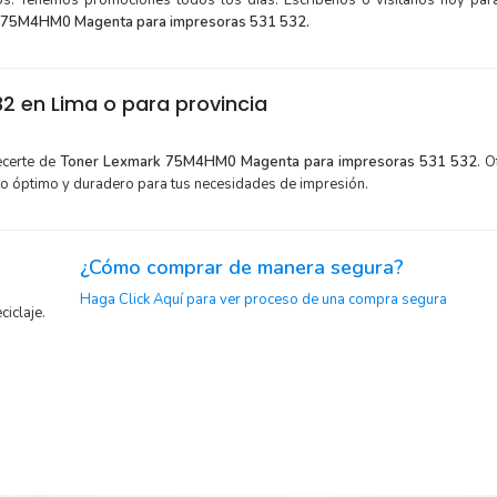
tos. Tenemos promociones todos los dias. Escríbenos o visítanos hoy para
 75M4HM0 Magenta para impresoras 531 532.
2 en Lima o para provincia
ecerte de
Toner Lexmark 75M4HM0 Magenta para impresoras 531 532
. 
to óptimo y duradero para tus necesidades de impresión.
¿Cómo comprar de manera segura?
Haga Click Aquí para ver proceso de una compra segura
ciclaje.
y menor
Sustituya sus cartuchos de
Toner Lexmark 75M4HM0 Magent
con la extracción automática de sellado y el embalaje fácil 
exmark
comenzar a imprimir enseguida.