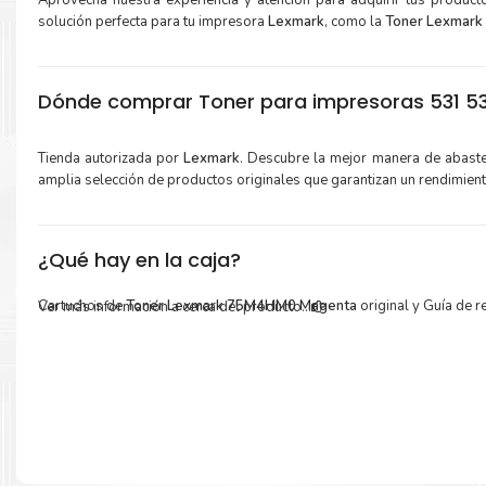
Aprovecha nuestra experiencia y atención para adquirir tus produc
solución perfecta para tu impresora
Lexmark
, como la
Toner Lexmark
Dónde comprar Toner para impresoras 531 53
Tienda autorizada por
Lexmark
. Descubre la mejor manera de abast
amplia selección de productos originales que garantizan un rendimien
¿Qué hay en la caja?
Cartuchos de
Toner Lexmark 75M4HM0 Magenta
original y Guía de re
Ver más información a cerca del producto...
Más información:
Estamos autorizados por
Lexmark
.
Hacemos envíos al por mayor 
para empresas privadas, del estado y público en general.
Garantizamos el cumplimiento de su requerimiento de
Toner L