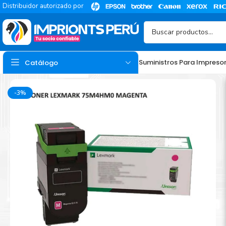
Distribuidor autorizado por
Suministros Para Impreso
Catálogo
-3%
TINTA
Tinta Hp
Tinta Epson
Tinta Canon