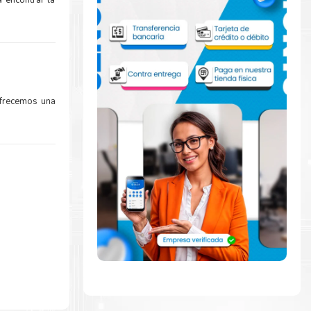
 encontrar la
Ofrecemos una
a
rápidamente
de abrir para