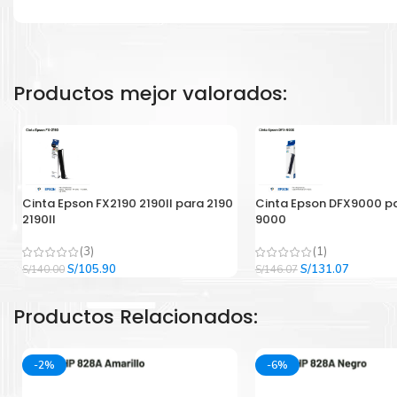
Productos mejor valorados:
Cinta Epson FX2190 2190II para 2190
Cinta Epson DFX9000 p
2190II
9000
(3)
(1)
El
El
El
El
S/
105.90
S/
131.07
S/
140.00
S/
146.07
precio
precio
precio
precio
original
actual
original
actual
Productos Relacionados:
era:
es:
era:
es:
S/140.00.
S/105.90.
S/146.07.
S/131.07
-2%
-6%