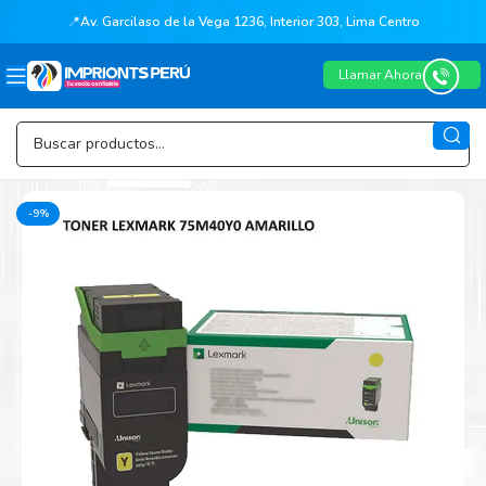
📍
Av. Garcilaso de la Vega 1236, Interior 303, Lima Centro
Llamar Ahora
-9%