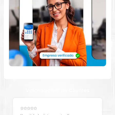
Tienda autorizada por
Lexmark
. Descubre la mejor manera de
abastecerte de
Toner Lexmark 75M40Y0 Amarillo para
impresoras Lexmark 531 632 532 635
. Ofrecemos una amplia
selección de productos originales que garantizan un rendimiento
óptimo y duradero para tus necesidades de impresión.
¿Qué hay en la caja?
Cartuchos de
Toner Lexmark 75M40Y0 Amarillo
original y Guía
de reciclaje.
¿Cómo comprar de manera segura?
Haga Click Aquí para ver proceso de una compra segura
Valoraciones de Clientes
Más información: