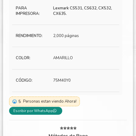
PARA
Lexmark CS531, CS632, CX532,
IMPRESORA:
CX635.
RENDIMIENTO:
2,000 páginas
COLOR:
AMARILLO
CÓDIGO:
75M40Y0
5
Personas estan viendo Ahora!
Escribir por WhatsApp
⭐⭐⭐⭐⭐