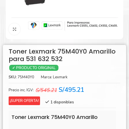
Agrandar
Toner Lexmark 75M40Y0 Amarillo
para 531 632 532
✓ PRODUCTO ORIGINAL
SKU:
75M40Y0
Marca:
Lexmark
El
El
S/
495.21
S/
545.21
Precio inc. IGV:
precio
precio
¡SUPER OFERTA!
1 disponibles
original
actual
era:
es:
Toner Lexmark 75M40Y0 Amarillo
S/545.21.
S/495.21.