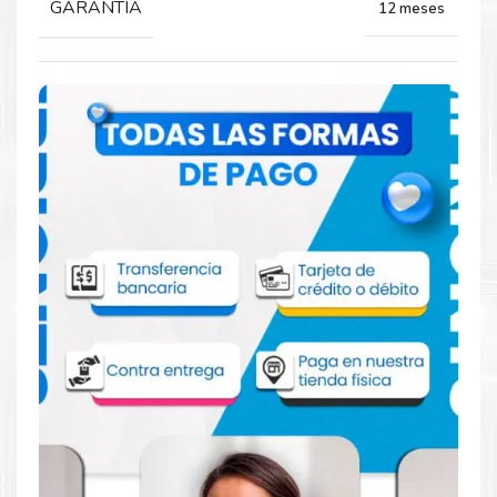
GARANTIA
12 meses
Comprar Toner Lexmark 75M40Y0
Amarillo para impresoras 531 632 532 635
Aprovecha nuestra experiencia y atención para adquirir tus
productos. Tenemos promociones todos los dias. Escríbenos o
visítanos hoy para encontrar la solución perfecta para tu
impresora
Lexmark
, como la
Toner Lexmark 75M40Y0
Amarillo para impresoras 531 632 532 635.
Dónde comprar Toner para impresoras
531 632 532 635 en Lima o para provincia