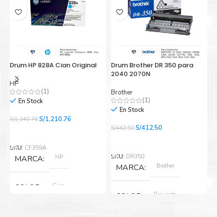
Drum HP 828A Cian Original
Drum Brother DR 350 para
D
2040 2070N
2
HP
(1)
Brother
B
(1)
En Stock
En Stock
El
El
S/
1,210.76
S/
1,240.76
precio
precio
El
El
S/
412.50
S/
442.50
S/
Añadir Al Carrito
original
actual
precio
precio
Añadir Al Carrito
era:
es:
original
actual
SKU:
CF359A
S/1,240.76.
S/1,210.76.
era:
es:
SKU:
DR350
S
HP
MARCA
S/442.50.
S/412.50.
Brother
MARCA
Cian
COLOR
Repuesto
COLOR
Nuevo original
ESTADO