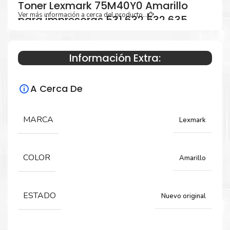
Toner Lexmark 75M40Y0 Amarillo
Ver más información a cerca del producto...
para impresoras 531 632 532 635
Información Extra:
Especificaciones Técnicas
A Cerca De
Para impresoras:
Toner para impresoras Lexmark CS531,
MARCA
Lexmark
CS632, CX532, CX635.
COLOR
Amarillo
Rendimiento:
2,000 páginas
ESTADO
Nuevo original