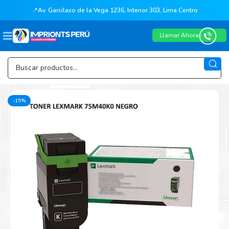
📍
Av. Garcilaso de la Vega 1236, Interior 303, Lima Centro
Llamar Ahora
-15%