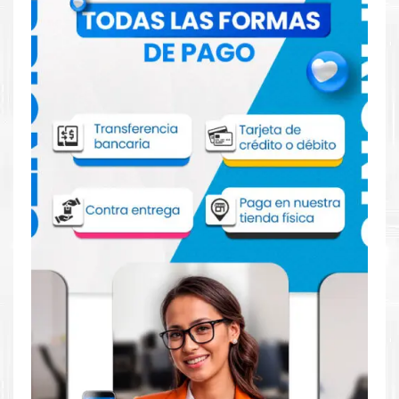
Comprar Toner Lexmark 75M40K0 Negro
para impresoras 531 632 532 635
Aprovecha nuestra experiencia y atención para adquirir tus
productos. Tenemos promociones todos los dias. Escríbenos o
visítanos hoy para encontrar la solución perfecta para tu
impresora
Lexmark
, como la
Toner Lexmark 75M40K0 Negro
para impresoras 531 632 532 635.
Dónde comprar Toner para impresoras
531 632 532 635 en Lima o para provincia
Tienda autorizada por
Lexmark
. Descubre la mejor manera de
abastecerte de
Toner Lexmark 75M40K0 Negro para
impresoras Lexmark 531 632 532 635
. Ofrecemos una amplia