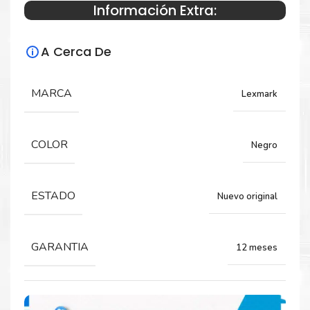
Información Extra:
Especificaciones Técnicas
A Cerca De
Para impresoras:
Toner para impresoras Lexmark CS531,
MARCA
Lexmark
CS632, CX532, CX635.
COLOR
Negro
Rendimiento:
3,000 páginas
ESTADO
Nuevo original
GARANTIA
12 meses