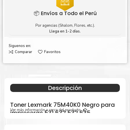
📦 Envíos a Todo el Perú
Por agencias (Shalom, Flores, etc.).
Llega en 1-2 días.
Siguenos en:
Comparar
Favoritos
Descripción
Toner Lexmark 75M40K0 Negro para
Ver más información a cerca del producto...
impresoras 531 632 532 635