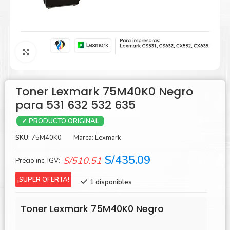
Agrandar
Toner Lexmark 75M40K0 Negro
para 531 632 532 635
✓ PRODUCTO ORIGINAL
SKU:
75M40K0
Marca:
Lexmark
El
El
S/
435.09
S/
510.51
Precio inc. IGV:
precio
precio
¡SUPER OFERTA!
1 disponibles
original
actual
era:
es:
Toner Lexmark 75M40K0 Negro
S/510.51.
S/435.09.