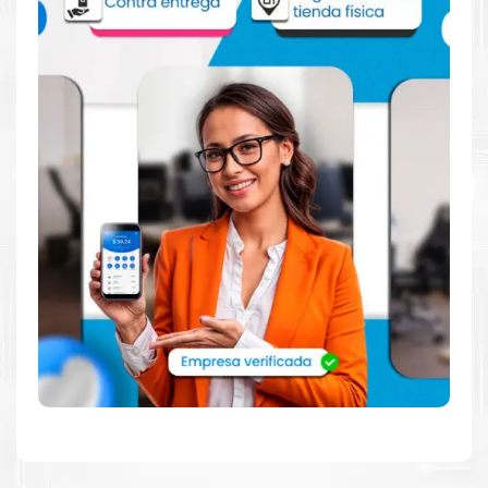
impresora
Lexmark
, como la
Toner Lexmark 74C4SC0 Cian
para impresora 720 725 621 622
.
Dónde comprar Toner para impresora
720 725 621 622 en Lima o para provincia
Tienda autorizada por
Lexmark
. Descubre la mejor manera de
abastecerte de
Toner Lexmark 74C4SC0 Cian para impresora
720 725 621 622
. Ofrecemos una amplia selección de
productos originales que garantizan un rendimiento óptimo y
duradero para tus necesidades de impresión.
¿Qué hay en la caja?
Cartuchos de
Toner Lexmark 74C4SC0 Cian
original y Guía de
reciclaje.
¿Cómo comprar de manera segura?