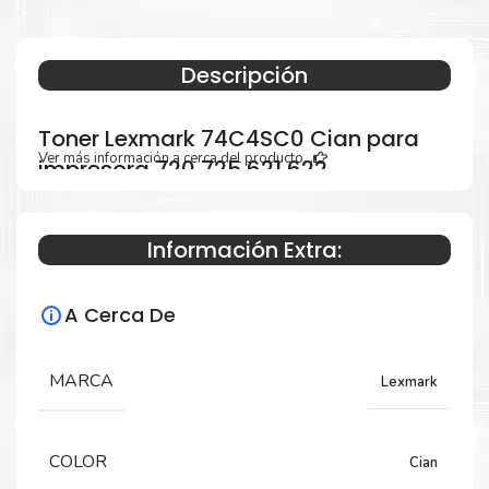
Descripción
Toner Lexmark 74C4SC0 Cian para
Ver más información a cerca del producto...
impresora 720 725 621 622
Información Extra:
Especificaciones Técnicas
A Cerca De
Para impresoras:
Toner para impresora Lexmark CS720de,
MARCA
Lexmark
CX725dhe, CS725de, MS621dn, MS622de,
MX622adhe
COLOR
Cian