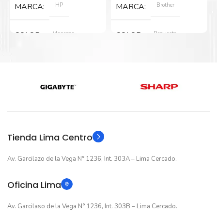
S/1,240.76.
S/1,210.76.
S/475.99.
S/414.00.
HP
Brother
MARCA
MARCA
Magenta
Repuesto
COLOR
COLOR
Nuevo original
Nuevo original
ESTADO
ESTADO
12 meses
12 meses
GARANTIA
GARANTIA
Original
Original
TIPO
TIPO
Tienda Lima Centro
Av. Garcilazo de la Vega N° 1236, Int. 303A – Lima Cercado.
Oficina Lima
Av. Garcilaso de la Vega N° 1236, Int. 303B – Lima Cercado.