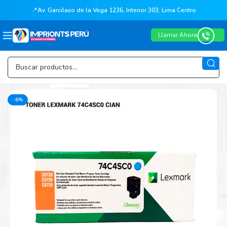
📍
Av. Garcilaso de la Vega 1236, Interior 303, Lima Centro
Llamar Ahora
-8%