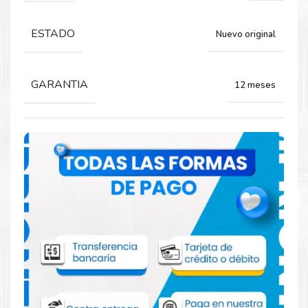
Rendimiento:
ESTADO
Nuevo original
7,000 Páginas
GARANTIA
12 meses
Comprar Toner Lexmark 74C4SC0 Cian
para impresora 720 725 621 622
Aprovecha nuestra experiencia y atención para adquirir tus
productos. Tenemos promociones todos los dias. Escríbenos o
visítanos hoy para encontrar la solución perfecta para tu