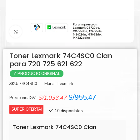
Agrandar
Toner Lexmark 74C4SC0 Cian
para 720 725 621 622
✓ PRODUCTO ORIGINAL
SKU:
74C4SC0
Marca:
Lexmark
El
El
S/
955.47
S/
1,033.47
Precio inc. IGV:
precio
precio
¡SUPER OFERTA!
10 disponibles
original
actual
era:
es:
Toner Lexmark 74C4SC0 Cian
S/1,033.47.
S/955.47.