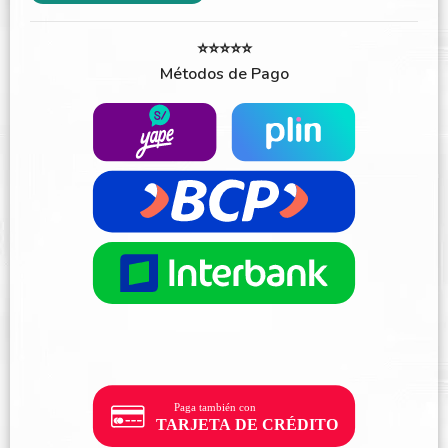
⭐⭐⭐⭐⭐
Métodos de Pago